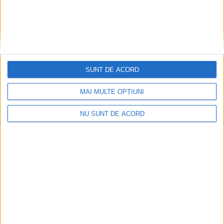
SUNT DE ACORD
MAI MULTE OPȚIUNI
NU SUNT DE ACORD
Fântâna Cinetică din Reșița împlinește 42 de ani!
2026-08-06