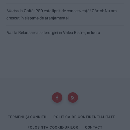
Marius
la
Gaiţă: PSD este lipsit de consecvență! Gârtoi: Nu am
crescut în sisteme de aranjamente!
Raz
la
Relansarea siderurgiei în Valea Bistrei, în lucru
TERMENI ȘI CONDIȚII
POLITICA DE CONFIDENȚIALITATE
FOLOSINȚA COOKIE-URILOR
CONTACT