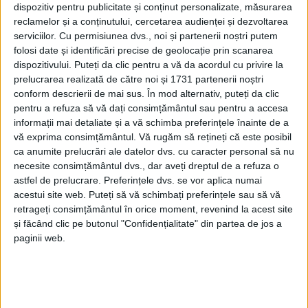
dispozitiv pentru publicitate și conținut personalizate, măsurarea
reclamelor și a conținutului, cercetarea audienței și dezvoltarea
serviciilor.
Cu permisiunea dvs., noi și partenerii noștri putem
folosi date și identificări precise de geolocație prin scanarea
dispozitivului. Puteți da clic pentru a vă da acordul cu privire la
prelucrarea realizată de către noi și 1731 partenerii noștri
conform descrierii de mai sus. În mod alternativ, puteți da clic
pentru a refuza să vă dați consimțământul sau pentru a accesa
informații mai detaliate și a vă schimba preferințele înainte de a
vă exprima consimțământul.
Vă rugăm să rețineți că este posibil
ca anumite prelucrări ale datelor dvs. cu caracter personal să nu
Ionuț Goje
, primarul comunei, a anunțat organizarea
necesite consimțământul dvs., dar aveți dreptul de a refuza o
unui eveniment cultural de amploare, dar și investiții
astfel de prelucrare. Preferințele dvs. se vor aplica numai
semnificative în infrastructură. „Ne ocupăm intens
acestui site web. Puteți să vă schimbați preferințele sau să vă
retrageți consimțământul în orice moment, revenind la acest site
de evenimentul
Color the Village
, care va avea loc în
și făcând clic pe butonul "Confidențialitate" din partea de jos a
5-6-7 iunie. Așteptăm 5-600 de oameni care vor
paginii web.
colora fațadele caselor
din zonă, alese de fundația
respectivă. Cu siguranță va fi un eveniment de
impact și binevenit.“, a transmis edilul.