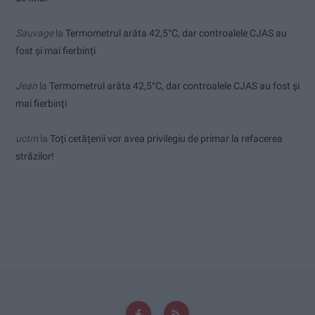
Sauvage
la
Termometrul arăta 42,5°C, dar controalele CJAS au
fost și mai fierbinți
Jean
la
Termometrul arăta 42,5°C, dar controalele CJAS au fost și
mai fierbinți
uctm
la
Toți cetățenii vor avea privilegiu de primar la refacerea
străzilor!