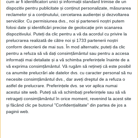
cum ar fi identificatori unici și informații standard trimise de un
dispozitiv pentru publicitate și conținut personalizate, măsurarea
reclamelor și a conținutului, cercetarea audienței și dezvoltarea
serviciilor.
Cu permisiunea dvs., noi și partenerii noștri putem
folosi date și identificări precise de geolocație prin scanarea
dispozitivului. Puteți da clic pentru a vă da acordul cu privire la
prelucrarea realizată de către noi și 1733 partenerii noștri
conform descrierii de mai sus. În mod alternativ, puteți da clic
pentru a refuza să vă dați consimțământul sau pentru a accesa
informații mai detaliate și a vă schimba preferințele înainte de a
vă exprima consimțământul.
Vă rugăm să rețineți că este posibil
Aflată la cea de-a XV-a ediție, întrecerea a reunit 169
ca anumite prelucrări ale datelor dvs. cu caracter personal să nu
de sportivi legitimați la 36 de cluburi din întreaga
necesite consimțământul dvs., dar aveți dreptul de a refuza o
țară. La start s-au aliniat concurenți din orașe
astfel de prelucrare. Preferințele dvs. se vor aplica numai
acestui site web. Puteți să vă schimbați preferințele sau să vă
precum Arad, Bacău, Brașov, Baia Mare, București,
retrageți consimțământul în orice moment, revenind la acest site
Cluj-Napoca, Galați, Pitești, Ploiești, Sfântu
și făcând clic pe butonul "Confidențialitate" din partea de jos a
paginii web.
Gheorghe, Târgu Mureș, Timișoara și
Reșița.
Delegația
reșițeană,
formată din 25 de
înotători,
a
încheiat competiția cu un total de 78 de medalii în