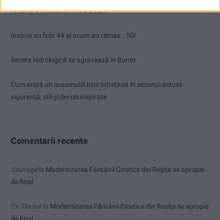
ANUNŢ OPRIRE APĂ ÎN BOCȘA
Înainte au fost 44 și-acum au rămas… 50!
Seceta hidrologică se agravează în Banat
Cum arată un automobil bine întreținut în sezonul actual:
siguranță, stil și decizii inspirate
Comentarii recente
Sauvage
la
Modernizarea Fântânii Cinetice din Reșița se apropie
de final
Ex-Tinctor
la
Modernizarea Fântânii Cinetice din Reșița se apropie
de final