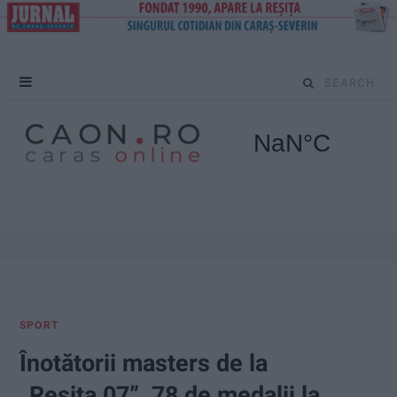
S
e
a
r
c
h
f
SPORT
o
Înotătorii masters de la
r
„Reșița 07”, 78 de medalii la