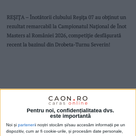
REȘIȚA – Înotătorii clubului Reșița 07 au obținut un
rezultat remarcabil la Campionatul Național de Înot
Masters al României 2026, competiție desfășurată
recent la bazinul din Drobeta-Turnu Severin!
Pentru noi, confidențialitatea dvs.
este importantă
Noi și
parteneri
i noștri stocăm și/sau accesăm informații pe un
dispozitiv, cum ar fi cookie-urile, și procesăm date personale,