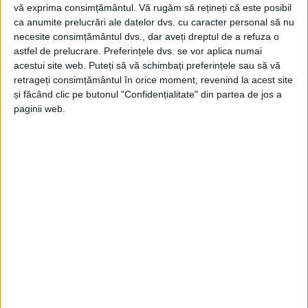
președintele Consiliului Județean
, care a sesizat
vă exprima consimțământul.
Vă rugăm să rețineți că este posibil
ca anumite prelucrări ale datelor dvs. cu caracter personal să nu
problema imediat ce s-a bătut palma pentru o
necesite consimțământul dvs., dar aveți dreptul de a refuza o
încredințare directă a respectivei lucrări. Este vorba
astfel de prelucrare. Preferințele dvs. se vor aplica numai
acestui site web. Puteți să vă schimbați preferințele sau să vă
de drumul ce duce spre
Valeadeni,
un drum de
retrageți consimțământul în orice moment, revenind la acest site
aproximativ 1 kilometru. Nu ar fi problemă că s-au
și făcând clic pe butonul "Confidențialitate" din partea de jos a
pus pe muncă băieții, doar că nu despre asta este
paginii web.
vorba! Vorbim despre alt caz tipic de
sifonare a
banului public marca Crina
.
Drumul
despre care
vorbim nu avea nevoie de intervenții! L-am străbătut
înainte de
marea asfaltare marca Crina
și nu cred că
am văzut două
gropi
în el. Fix pe ăsta l-au ales, un
drum
mai ferit de ochii lumii, pe care să își tragă ceva
bănuți de buzunar.“
Potrivit șefului județului, care a filmat drumul atât