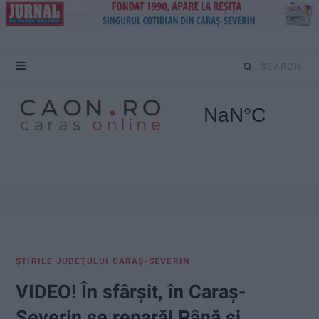
S
e
a
r
c
h
f
ŞTIRILE JUDEŢULUI CARAŞ-SEVERIN
o
VIDEO! În sfârșit, în Caraș-
r
Severin se repară! Până și