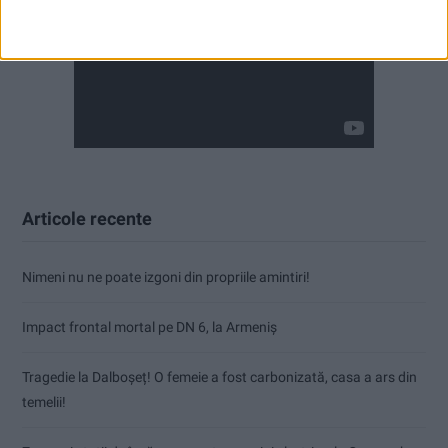
Articole recente
Nimeni nu ne poate izgoni din propriile amintiri!
Impact frontal mortal pe DN 6, la Armeniș
Tragedie la Dalboşeț! O femeie a fost carbonizată, casa a ars din
temelii!