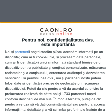
Pentru noi, confidențialitatea dvs.
este importantă
Noi și
parteneri
i noștri stocăm și/sau accesăm informații pe un
dispozitiv, cum ar fi cookie-urile, și procesăm date personale,
cum ar fi identificatori unici și informații standard trimise de un
dispozitiv pentru publicitate și conținut personalizate, măsurarea
reclamelor și a conținutului, cercetarea audienței și dezvoltarea
serviciilor.
Cu permisiunea dvs., noi și partenerii noștri putem
folosi date și identificări precise de geolocație prin scanarea
„Se întâmplă la
Brebu,
unde după campanie
firma lui
dispozitivului. Puteți da clic pentru a vă da acordul cu privire la
Crina
a primit de la primarul proaspăt reales un
prelucrarea realizată de către noi și 1733 partenerii noștri
contract de
reparație
în valoare de 126.016 lei,
conform descrierii de mai sus. În mod alternativ, puteți da clic
pentru a refuza să vă dați consimțământul sau pentru a accesa
pentru un
drum comunal
, spune
Romeo Dunca,
informații mai detaliate și a vă schimba preferințele înainte de a