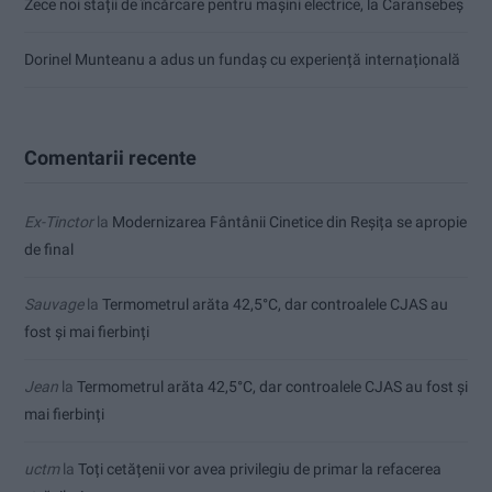
Zece noi stații de încărcare pentru mașini electrice, la Caransebeș
Dorinel Munteanu a adus un fundaș cu experiență internațională
Comentarii recente
Ex-Tinctor
la
Modernizarea Fântânii Cinetice din Reșița se apropie
de final
Sauvage
la
Termometrul arăta 42,5°C, dar controalele CJAS au
fost și mai fierbinți
Jean
la
Termometrul arăta 42,5°C, dar controalele CJAS au fost și
mai fierbinți
uctm
la
Toți cetățenii vor avea privilegiu de primar la refacerea