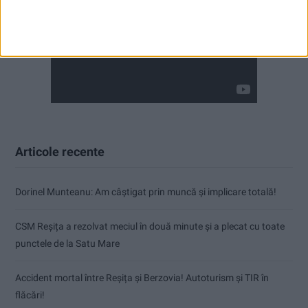
Articole recente
Dorinel Munteanu: Am câștigat prin muncă și implicare totală!
CSM Reșița a rezolvat meciul în două minute și a plecat cu toate
punctele de la Satu Mare
Accident mortal între Reșița și Berzovia! Autoturism și TIR în
flăcări!