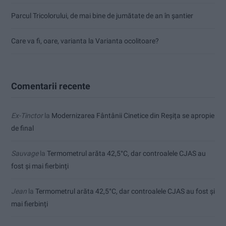
Parcul Tricolorului, de mai bine de jumătate de an în șantier
Care va fi, oare, varianta la Varianta ocolitoare?
Comentarii recente
Ex-Tinctor
la
Modernizarea Fântânii Cinetice din Reșița se apropie
de final
Sauvage
la
Termometrul arăta 42,5°C, dar controalele CJAS au
fost și mai fierbinți
Jean
la
Termometrul arăta 42,5°C, dar controalele CJAS au fost și
mai fierbinți