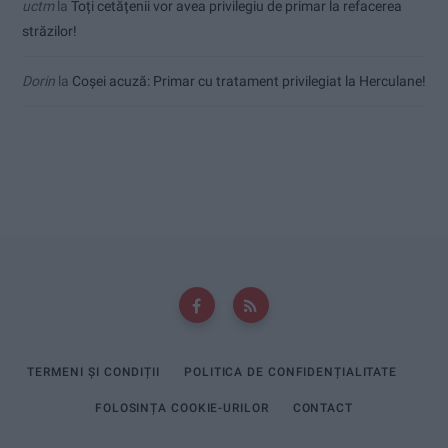
uctm
la
Toți cetățenii vor avea privilegiu de primar la refacerea
străzilor!
Dorin
la
Coșei acuză: Primar cu tratament privilegiat la Herculane!
TERMENI ȘI CONDIȚII
POLITICA DE CONFIDENȚIALITATE
FOLOSINȚA COOKIE-URILOR
CONTACT