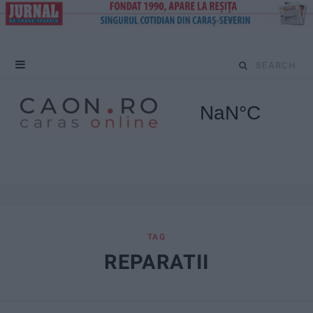
S
e
a
r
c
h
f
TAG
REPARATII
o
r