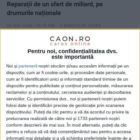
Reparații de un sfert de miliard, pe
drumurile naționale
20 MAI 2026, 12:15 PM
2 MINUTE DE CITIRE
CARAȘ-SEVERIN – Acestea vor fi executate, în funcție de
necesități, în baza unui nou contract-cadru pe parcursul a patru
Pentru noi, confidențialitatea dvs.
ani!
este importantă
Noi și
parteneri
i noștri stocăm și/sau accesăm informații pe un
dispozitiv, cum ar fi cookie-urile, și procesăm date personale,
cum ar fi identificatori unici și informații standard trimise de un
dispozitiv pentru publicitate și conținut personalizate, măsurarea
reclamelor și a conținutului, cercetarea audienței și dezvoltarea
serviciilor.
Cu permisiunea dvs., noi și partenerii noștri putem
folosi date și identificări precise de geolocație prin scanarea
dispozitivului. Puteți da clic pentru a vă da acordul cu privire la
prelucrarea realizată de către noi și 1733 partenerii noștri
conform descrierii de mai sus. În mod alternativ, puteți da clic
pentru a refuza să vă dați consimțământul sau pentru a accesa
informații mai detaliate și a vă schimba preferințele înainte de a