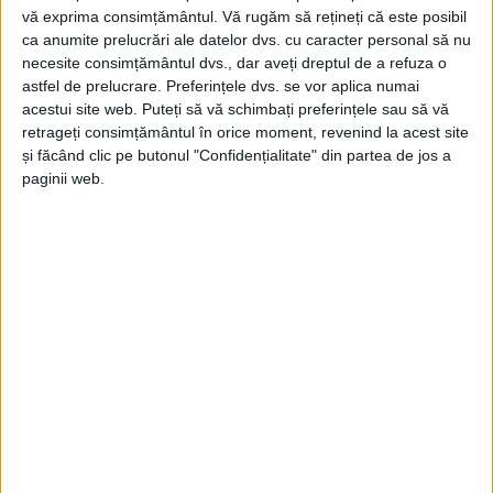
vă exprima consimțământul.
Vă rugăm să rețineți că este posibil
ca anumite prelucrări ale datelor dvs. cu caracter personal să nu
necesite consimțământul dvs., dar aveți dreptul de a refuza o
astfel de prelucrare. Preferințele dvs. se vor aplica numai
ŞTIRILE JUDEŢULUI CARAŞ-SEVERIN
acestui site web. Puteți să vă schimbați preferințele sau să vă
Județul va schimba placa reparațiilor la
retrageți consimțământul în orice moment, revenind la acest site
și făcând clic pe butonul "Confidențialitate" din partea de jos a
drumuri
paginii web.
26 MARTIE 2026, 10:12 AM
3 MINUTE DE CITIRE
CARAȘ-SEVERIN – Dincolo de o anumită prioritizare, impusă de
constrângerile bugetare, aleșii județului au în plan ca
reparațiile să nu presupună doar peticiri și asfaltări, ci și alte
categorii de lucrări, de la pietruit, până la desfundat șanțuri,
întreținut poduri, podețe și altele!