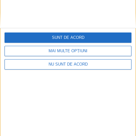
Lucrări pe Centura Ocolitoare a
municipiului Caransebeș
15 IANUARIE 2026, 02:18 PM
1 MINUT DE CITIRE
CARANSEBEȘ – Inspectoratul de Poliție Județean Caraș-
SUNT DE ACORD
Severin informează participanții la trafic că, în perioada 16–18
ianuarie 2026, pe Centura Ocolitoare a municipiului
MAI MULTE OPȚIUNI
Caransebeș se vor desfășura lucrări de reparație a părții
carosabile!
NU SUNT DE ACORD