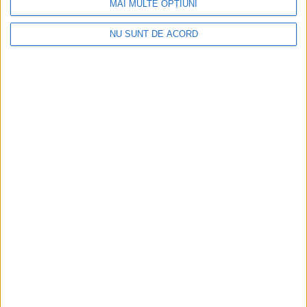
MAI MULTE OPȚIUNI
NU SUNT DE ACORD
ANUNŢ OPRIRE APĂ ÎN BOCȘA
2026-08-07