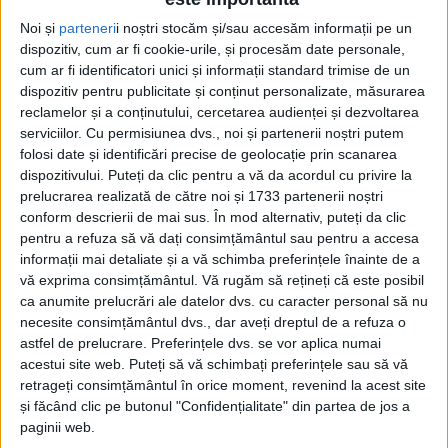
Noi și
parteneri
i noștri stocăm și/sau accesăm informații pe un
dispozitiv, cum ar fi cookie-urile, și procesăm date personale,
cum ar fi identificatori unici și informații standard trimise de un
dispozitiv pentru publicitate și conținut personalizate, măsurarea
reclamelor și a conținutului, cercetarea audienței și dezvoltarea
serviciilor.
Cu permisiunea dvs., noi și partenerii noștri putem
folosi date și identificări precise de geolocație prin scanarea
dispozitivului. Puteți da clic pentru a vă da acordul cu privire la
prelucrarea realizată de către noi și 1733 partenerii noștri
conform descrierii de mai sus. În mod alternativ, puteți da clic
pentru a refuza să vă dați consimțământul sau pentru a accesa
informații mai detaliate și a vă schimba preferințele înainte de a
vă exprima consimțământul.
Vă rugăm să rețineți că este posibil
ca anumite prelucrări ale datelor dvs. cu caracter personal să nu
necesite consimțământul dvs., dar aveți dreptul de a refuza o
Hala de lactate
este una modernă, cu toate dotările și
astfel de prelucrare. Preferințele dvs. se vor aplica numai
facilitățile, fapt de care s-a convins recent și
primarul
acestui site web. Puteți să vă schimbați preferințele sau să vă
retrageți consimțământul în orice moment, revenind la acest site
Felix Borcean
: „Hala este finalizată, arată foarte bine,
și făcând clic pe butonul "Confidențialitate" din partea de jos a
știți povestea, că de vreo 5 ani ne tot chinuim să o
paginii web.