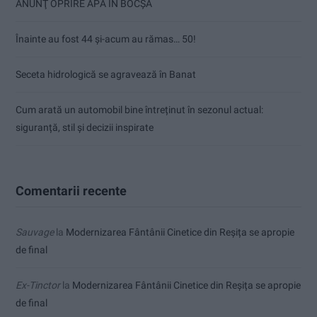
ANUNŢ OPRIRE APĂ ÎN BOCȘA
Înainte au fost 44 și-acum au rămas… 50!
Seceta hidrologică se agravează în Banat
Cum arată un automobil bine întreținut în sezonul actual:
siguranță, stil și decizii inspirate
Comentarii recente
Sauvage
la
Modernizarea Fântânii Cinetice din Reșița se apropie
de final
Ex-Tinctor
la
Modernizarea Fântânii Cinetice din Reșița se apropie
de final