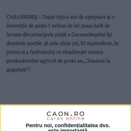
CARANSEBEŞ – După câțiva ani de așteptare și o
investiție de peste 1 milion de lei, noua hală de
lactate din principala piață a Caransebeșului își
deschide porțile. Și asta chiar joi, 30 septembrie, în
prima zi a festivalului ce răsplătește munca
producătorilor agricoli de peste an, „Toamna la
gugulani”!
Pentru noi, confidențialitatea dvs.
este importantă