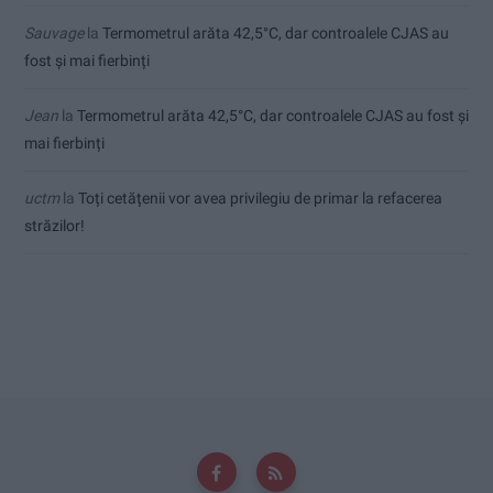
Sauvage
la
Termometrul arăta 42,5°C, dar controalele CJAS au
fost și mai fierbinți
Jean
la
Termometrul arăta 42,5°C, dar controalele CJAS au fost și
mai fierbinți
uctm
la
Toți cetățenii vor avea privilegiu de primar la refacerea
străzilor!