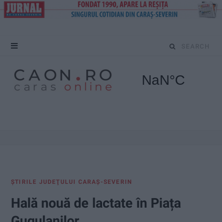
S
e
a
r
c
h
f
ŞTIRILE JUDEŢULUI CARAŞ-SEVERIN
o
Hală nouă de lactate în Piața
r
Gugulanilor