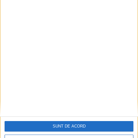
Ultimul bloc de locuințe sociale din Stavila,
recepționat
2026-08-07
SUNT DE ACORD