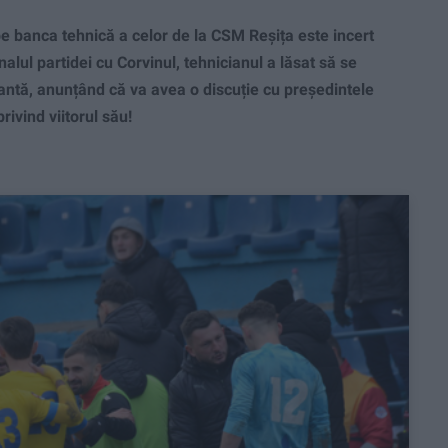
pe banca tehnică a celor de la CSM Reșița este incert
inalul partidei cu Corvinul, tehnicianul a lăsat să se
ntă, anunțând că va avea o discuție cu președintele
privind viitorul său!