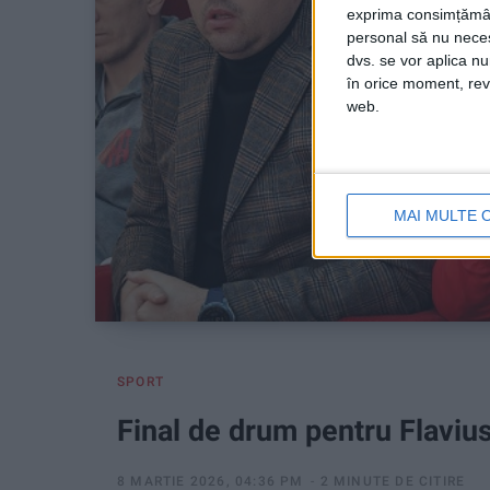
exprima consimțămâ
personal să nu necesi
dvs. se vor aplica n
în orice moment, reve
web.
MAI MULTE 
SPORT
Final de drum pentru Flaviu
8 MARTIE 2026, 04:36 PM
2 MINUTE DE CITIRE