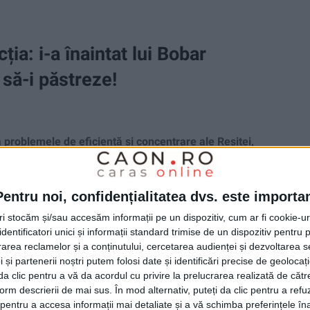
ia: i-a înaintat lui Bobar
 să-i păstreze!
problemele de eficiență și concentrare ale Reșiței,
ratat și eliminarea din finalul primei reprize!
Pentru noi, confidențialitatea dvs. este importa
tri stocăm și/sau accesăm informații pe un dispozitiv, cum ar fi cookie-u
dentificatori unici și informații standard trimise de un dispozitiv pentru p
rea reclamelor și a conținutului, cercetarea audienței și dezvoltarea ser
 și partenerii noștri putem folosi date și identificări precise de geoloca
i da clic pentru a vă da acordul cu privire la prelucrarea realizată de cătr
form descrierii de mai sus. În mod alternativ, puteți da clic pentru a refu
entru a accesa informații mai detaliate și a vă schimba preferințele în