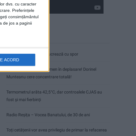
lor dvs. cu caracter
crare. Preferințele
rageți consimțământul
a de jos a paginii
Articole recente
Pe toate șantierele se lucrează cu spor
DE ACORD
CSM Reșița, primul examen în deplasare! Dorinel
Munteanu cere concentrare totală!
Termometrul arăta 42,5°C, dar controalele CJAS au
fost și mai fierbinți
Radio Reșița – Vocea Banatului, de 30 de ani
Toți cetățenii vor avea privilegiu de primar la refacerea