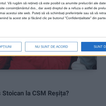
ntul.
Vă rugăm să rețineți că este posibil ca anumite prelucrări ale date
te consimțământul dvs., dar aveți dreptul de a refuza o astfel de prelu
umai acestui site web. Puteți să vă schimbați preferințele sau să vă ret
nind la acest site și făcând clic pe butonul "Confidențialitate" din parte
OPȚIUNI
NU SUNT DE ACORD
SUNT 
s Stoican la CSM Reșița?