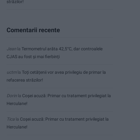
străzilor!
Comentarii recente
Jean
la
Termometrul arăta 42,5°C, dar controalele
CJAS au fost și mai fierbinți
uctm
la
Toți cetățenii vor avea privilegiu de primar la
refacerea străzilor!
Dorin
la
Coșei acuză: Primar cu tratament privilegiat la
Herculane!
Tica
la
Coșei acuză: Primar cu tratament privilegiat la
Herculane!