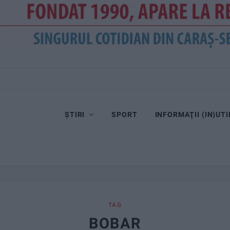
Dorinel Munteanu cere concentrare totală!
ȘTIRI
SPORT
INFORMAŢII (IN)UTI
TAG
BOBAR