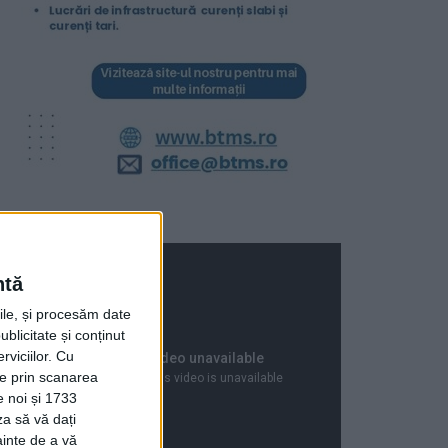
ntă
rile, și procesăm date
ublicitate și conținut
viciilor.
Cu
ție prin scanarea
e noi și 1733
za să vă dați
ainte de a vă