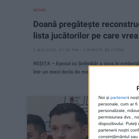
SPORT
Doană pregătește reconstrucț
lista jucătorilor pe care vrea
2 MAI 2026, 01:26 PM
2 MINUTE DE CITIRE
REȘIȚA – Eșecul cu Șelimbăr a scos în evidență 
într-un meci decis de momente cheie: penalty-ul 
Noi și
parteneri
i noș
personale, cum ar fi i
personalizate, măsura
permisiunea dvs., noi
dispozitivului. Puteț
partenerii noștri con
consimțământul sau p