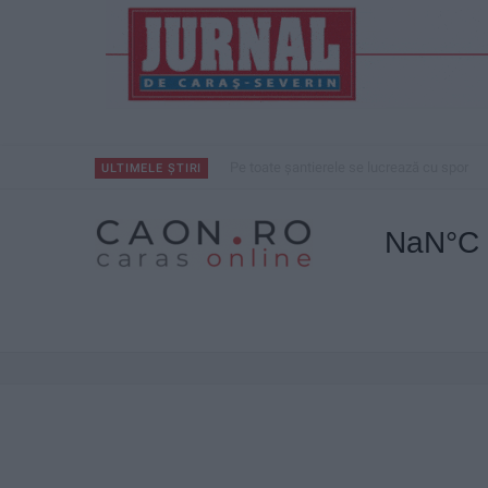
CSM Reșița, primul examen în deplasare! 
ULTIMELE ȘTIRI