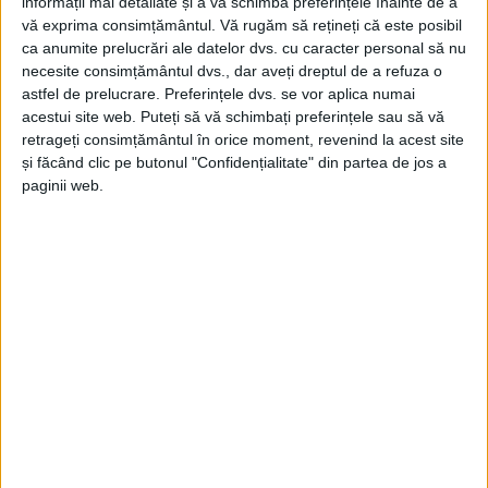
informații mai detaliate și a vă schimba preferințele înainte de a
vă exprima consimțământul.
Vă rugăm să rețineți că este posibil
ca anumite prelucrări ale datelor dvs. cu caracter personal să nu
necesite consimțământul dvs., dar aveți dreptul de a refuza o
astfel de prelucrare. Preferințele dvs. se vor aplica numai
acestui site web. Puteți să vă schimbați preferințele sau să vă
SPORT
retrageți consimțământul în orice moment, revenind la acest site
și făcând clic pe butonul "Confidențialitate" din partea de jos a
Flavius Stoican, mulțumit de
paginii web.
cantonament: Sunt convins că echipa
va arăta bine la startul campionatului!
12 FEBRUARIE 2026, 08:55 AM
2 MINUTE DE CITIRE
REȘIȚA – Antrenorul Flavius Stoican s-a declarat mulțumit de
modul în care elevii săi au abordat perioada de pregătire,
subliniind seriozitatea și implicarea arătate atât la
antrenamente, cât și în meciurile amicale!