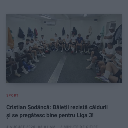
:
SPORT
Cristian Șodâncă: Băieții rezistă căldurii
și se pregătesc bine pentru Liga 3!
4 AUGUST 2026, 08:01 AM
2 MINUTE DE CITIRE