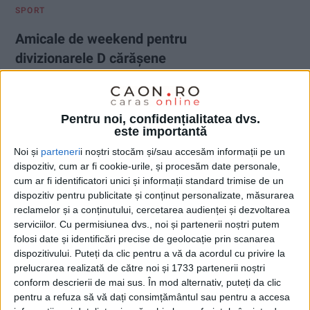
SPORT
Amicale de weekend pentru
divizionarele D cărășene
22 FEBRUARIE 2026, 10:04 AM
2 MINUTE DE CITIRE
CARAȘ-SEVERIN – Câteva din echipele din partea superioară a
Pentru noi, confidențialitatea dvs.
este importantă
Ligii a IV-a au disputat jocuri de verificare cu o săptămână
înainte de începerea returului!
Noi și
parteneri
i noștri stocăm și/sau accesăm informații pe un
dispozitiv, cum ar fi cookie-urile, și procesăm date personale,
cum ar fi identificatori unici și informații standard trimise de un
dispozitiv pentru publicitate și conținut personalizate, măsurarea
reclamelor și a conținutului, cercetarea audienței și dezvoltarea
serviciilor.
Cu permisiunea dvs., noi și partenerii noștri putem
folosi date și identificări precise de geolocație prin scanarea
dispozitivului. Puteți da clic pentru a vă da acordul cu privire la
prelucrarea realizată de către noi și 1733 partenerii noștri
conform descrierii de mai sus. În mod alternativ, puteți da clic
pentru a refuza să vă dați consimțământul sau pentru a accesa