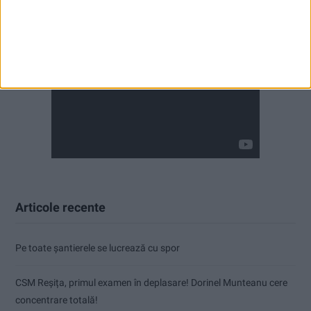
Articole recente
Pe toate șantierele se lucrează cu spor
CSM Reșița, primul examen în deplasare! Dorinel Munteanu cere
concentrare totală!