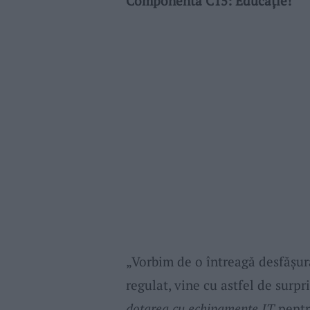
Componenta C15: Educație!
„Vorbim de o întreagă desfășur
regulat, vine cu astfel de surp
dotarea cu echipamente IT
pentr