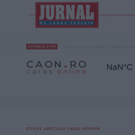
Care va fi, oare, varianta la Varianta ocolit
ULTIMELE ȘTIRI
ŞTIRILE JUDEŢULUI CARAŞ-SEVERIN