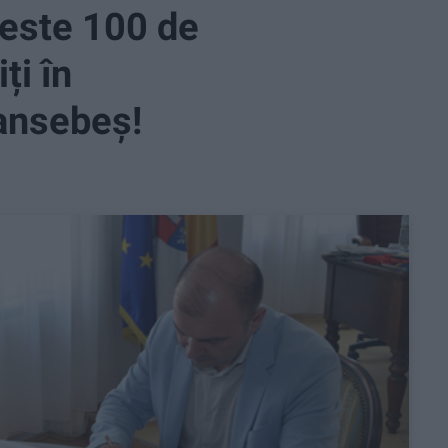
peste 100 de
ți în
ansebeș!