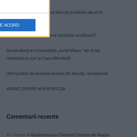
Parcul Tricolorului, de mai bine de jumătate de an în
șantier
DE ACORD
Care va fi, oare, varianta la Varianta ocolitoare?
Doi studenți ai Universității „Aurel Vlaicu” din Arad,
medaliați cu aur la Cupa Mondială
Ultimul bloc de locuințe sociale din Stavila, recepționat
ANUNŢ OPRIRE APĂ ÎN BOCȘA
Comentarii recente
Ex-Tinctor
la
Modernizarea Fântânii Cinetice din Reșița