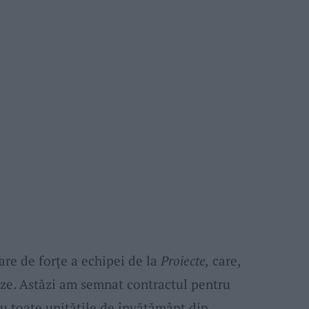
are de forțe a echipei de la
Proiecte,
care,
rize. Astăzi am semnat contractul pentru
u toate unitățile de învățământ din