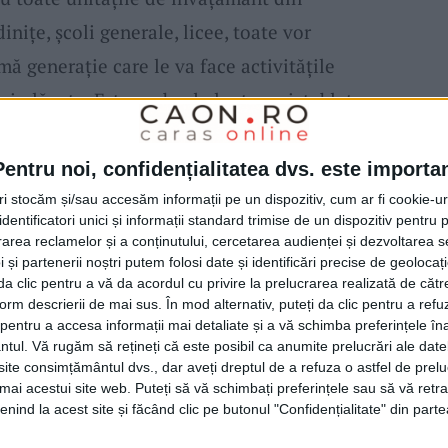
nițe, școli generale, licee, toate vor
mă generație care le va face activitățile
ai plăcute. Este vorba de laptopuri, tablete,
proiectoare și alte echipamente necesare
olora orele de curs și le vor face mai
Pentru noi, confidențialitatea dvs. este importa
x Borcean
despre contractul de aproape 5
tri stocăm și/sau accesăm informații pe un dispozitiv, cum ar fi cookie-u
dentificatori unici și informații standard trimise de un dispozitiv pentru p
rea reclamelor și a conținutului, cercetarea audienței și dezvoltarea ser
 și partenerii noștri putem folosi date și identificări precise de geoloca
i da clic pentru a vă da acordul cu privire la prelucrarea realizată de cătr
100 de milioane de lei investiți în ultima
form descrierii de mai sus. În mod alternativ, puteți da clic pentru a refu
entru a accesa informații mai detaliate și a vă schimba preferințele în
aransebeș
(
dotări și renovări energetice
):
ntul.
Vă rugăm să rețineți că este posibil ca anumite prelucrări ale date
 adus și
mobilierul școlar
, e un alt contract în
te consimțământul dvs., dar aveți dreptul de a refuza o astfel de prelu
umai acestui site web. Puteți să vă schimbați preferințele sau să vă ret
lo nu ne-am zbătut foarte tare pentru că
nind la acest site și făcând clic pe butonul "Confidențialitate" din parte
țământ sunt în
renovare.
Dar în septembrie,