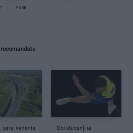
T
PNRR
e recomandate
, oare, varianta
Doi studenți ai