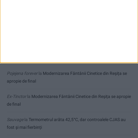
Cum arată un automobil bine întreținut în sezonul actual:
siguranță, stil și decizii inspirate
Comentarii recente
Ppa
la
Seceta hidrologică se agravează în Banat
Pojejena forever
la
Modernizarea Fântânii Cinetice din Reșița se
apropie de final
Ex-Tinctor
la
Modernizarea Fântânii Cinetice din Reșița se apropie
de final
Sauvage
la
Termometrul arăta 42,5°C, dar controalele CJAS au
fost și mai fierbinți