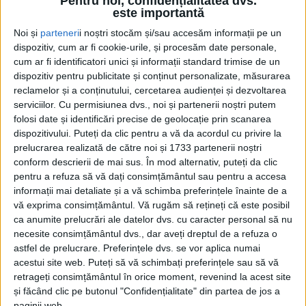
Pentru noi, confidențialitatea dvs.
este importantă
3 APRILIE 2025, 10:55 AM
2 MINUTE DE CITIRE
Noi și
parteneri
i noștri stocăm și/sau accesăm informații pe un
CARANSEBEȘ – Primarul Felix Borcean a semnat astăzi încă un
dispozitiv, cum ar fi cookie-urile, și procesăm date personale,
contract din cadrul proiectului „Dotarea cu echipamente TIC,
cum ar fi identificatori unici și informații standard trimise de un
mobilier și materiale educaționale și sportive a unităților de
dispozitiv pentru publicitate și conținut personalizate, măsurarea
învățământ din municipiul Caransebeș”, finanțat prin
reclamelor și a conținutului, cercetarea audienței și dezvoltarea
Programul Național de Redresare și Reziliență, Componenta
serviciilor.
Cu permisiunea dvs., noi și partenerii noștri putem
C15: Educație!
folosi date și identificări precise de geolocație prin scanarea
dispozitivului. Puteți da clic pentru a vă da acordul cu privire la
prelucrarea realizată de către noi și 1733 partenerii noștri
conform descrierii de mai sus. În mod alternativ, puteți da clic
pentru a refuza să vă dați consimțământul sau pentru a accesa
informații mai detaliate și a vă schimba preferințele înainte de a
vă exprima consimțământul.
Vă rugăm să rețineți că este posibil
ca anumite prelucrări ale datelor dvs. cu caracter personal să nu
necesite consimțământul dvs., dar aveți dreptul de a refuza o
astfel de prelucrare. Preferințele dvs. se vor aplica numai
acestui site web. Puteți să vă schimbați preferințele sau să vă
retrageți consimțământul în orice moment, revenind la acest site
și făcând clic pe butonul "Confidențialitate" din partea de jos a
paginii web.