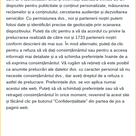
dispozitiv pentru publicitate și conținut personalizate, măsurarea
reclamelor și a conținutului, cercetarea audienței și dezvoltarea
serviciilor.
Cu permisiunea dvs., noi și partenerii noștri putem
folosi date și identificări precise de geolocație prin scanarea
dispozitivului. Puteți da clic pentru a vă da acordul cu privire la
prelucrarea realizată de către noi și 1733 partenerii noștri
conform descrierii de mai sus. În mod alternativ, puteți da clic
pentru a refuza să vă dați consimțământul sau pentru a accesa
informații mai detaliate și a vă schimba preferințele înainte de a
vă exprima consimțământul.
Vă rugăm să rețineți că este posibil
ca anumite prelucrări ale datelor dvs. cu caracter personal să nu
necesite consimțământul dvs., dar aveți dreptul de a refuza o
astfel de prelucrare. Preferințele dvs. se vor aplica numai
acestui site web. Puteți să vă schimbați preferințele sau să vă
„
Fantezie și realitate
” a văzut lumina tiparului cu
retrageți consimțământul în orice moment, revenind la acest site
doar două zile înaintea lansării găzduite vineri de
și făcând clic pe butonul "Confidențialitate" din partea de jos a
paginii web.
Centrul UBB
, surpriză plăcută pentru autorii pregătiți
de lansarea variantei electronice a albumului. „Ne
întâlnim adesea, fie că venim noi în
Caraș-Severin,
fie