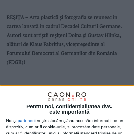
REȘIȚA – Arta plastică și fotografia se reunesc în
cartea lansată în cadrul Decadei Culturii Germane.
Autori sunt artiștii reșițeni Doina și Gustav Hlinka,
alături de Klaus Fabritius, vicepreședinte al
Forumului Democrat al Germanilor din România
(FDGR)!
Pentru noi, confidențialitatea dvs.
este importantă
Noi și
parteneri
i noștri stocăm și/sau accesăm informații pe un
dispozitiv, cum ar fi cookie-urile, și procesăm date personale,
cum ar fi identificatori unici și informații standard trimise de un