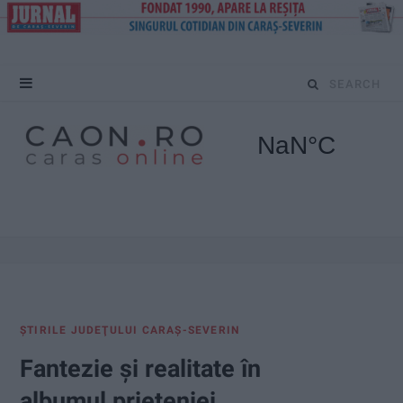
S
e
a
r
c
h
f
ŞTIRILE JUDEŢULUI CARAŞ-SEVERIN
o
Fantezie și realitate în
r
albumul prieteniei