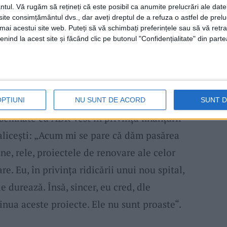
ntul.
Vă rugăm să rețineți că este posibil ca anumite prelucrări ale date
milioane de lei , cheltuieli neeligibile,
te consimțământul dvs., dar aveți dreptul de a refuza o astfel de prelu
umai acestui site web. Puteți să vă schimbați preferințele sau să vă ret
nu aţi comentat nimic. Dacă doriţi să facem
nind la acest site și făcând clic pe butonul "Confidențialitate" din parte
otaţi“, a spus
Romeo Dunca
.
ovici
susţinea că nu sunt aşa de mari
alul şedinţei chiar cerând o informare vizavi
OPȚIUNI
NU SUNT DE ACORD
SUNT 
e semnate cu ADR Vest în privinţa finanţării
italiceşti: „Acum mi se pare că dăm pasărea
e, rele, proiectele de renovare ale celor
re. Eu, în privinţa ridicării unui nou spital,
 durează. Însă, sincer, eu cred, dle
inua aceste proiecte. Ele nu sunt proaste“.