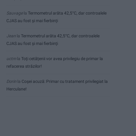
Sauvage
la
Termometrul arăta 42,5°C, dar controalele
CJAS au fost și mai fierbinți
Jean
la
Termometrul arăta 42,5°C, dar controalele
CJAS au fost și mai fierbinți
uctm
la
Toți cetățenii vor avea privilegiu de primar la
refacerea străzilor!
Dorin
la
Coșei acuză: Primar cu tratament privilegiat la
Herculane!