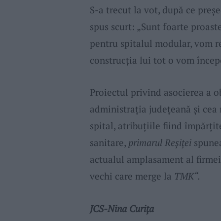
S-a trecut la vot, după ce preş
spus scurt: „Sunt foarte proast
pentru spitalul modular, vom r
construcţia lui tot o vom încep
Proiectul privind asocierea a o
administraţia judeţeană şi cea
spital, atribuţiile fiind împărţi
sanitare,
primarul Reşiţei
spunea
actualul amplasament al firmei 
vechi care merge la
TMK“.
JCS-Nina Curiţa