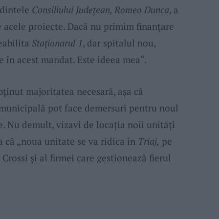
edintele
Consiliului Judeţean, Romeo Dunca
, a
e acele proiecte. Dacă nu primim finanţare
eabilita
Staţionarul 1
, dar spitalul nou,
e în acest mandat. Este ideea mea“.
bţinut majoritatea necesară, aşa că
 municipală pot face demersuri pentru noul
te. Nu demult, vizavi de locaţia noii unităţi
 că „noua unitate se va ridica în
Triaj,
pe
Crossi şi al firmei care gestionează fierul