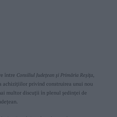
re între
Consiliul Judeţean şi Primăria Reşiţa
,
a achiziţiilor privind construirea unui nou
mai multor discuţii în plenul şedinţei de
judeţean.