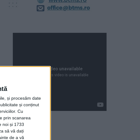
ntă
rile, și procesăm date
ublicitate și conținut
viciilor.
Cu
ție prin scanarea
e noi și 1733
za să vă dați
Articole recente
ainte de a vă