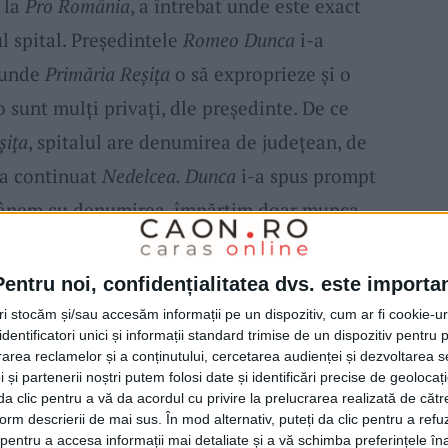
 la
Pro România
, a întrebat unde este exact
ul spital. Preşedintele
Romeo Dunca
i-a
o unde
Primăria Reşiţa
o să exproprieze şi o
 sunt mulţi privaţi, dle preşedinte. De ce
şiţa
, spitalul are denumirea de judeţean, de
 a continuat
Nedelcea. Dunca
i-a spus prompt
mânem cu denumirea, împărţim doar munca
Pentru noi, confidențialitatea dvs. este importa
 PSD
Ioan Crina
a întrebat „de ce nu suntem
tri stocăm și/sau accesăm informații pe un dispozitiv, cum ar fi cookie-u
dentificatori unici și informații standard trimise de un dispozitiv pentru p
, şeful judeţului a mai evidenţiat încă o dată
rea reclamelor și a conținutului, cercetarea audienței și dezvoltarea ser
u spital la Reşiţa
îi aparţine în exclusivitate.
 și partenerii noștri putem folosi date și identificări precise de geoloca
i da clic pentru a vă da acordul cu privire la prelucrarea realizată de cătr
, nu a lui
Nelu Popa
, nu a altcuiva. Eu am
form descrierii de mai sus. În mod alternativ, puteți da clic pentru a refu
entru a accesa informații mai detaliate și a vă schimba preferințele în
 trei spitale vechi şi să facem unul nou.