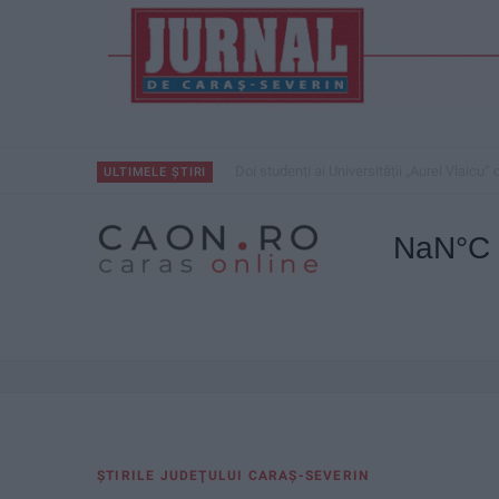
Ultimul bloc de locuințe sociale din Stavila
ULTIMELE ȘTIRI
ŞTIRILE JUDEŢULUI CARAŞ-SEVERIN