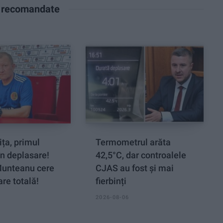
e recomandate
ța, primul
Termometrul arăta
n deplasare!
42,5°C, dar controalele
Munteanu cere
CJAS au fost și mai
re totală!
fierbinți
2026-08-06