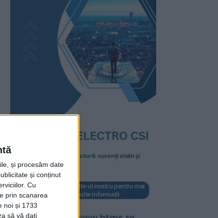
ntă
rile, și procesăm date
ublicitate și conținut
viciilor.
Cu
ție prin scanarea
e noi și 1733
za să vă dați