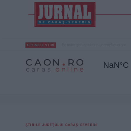
Pe toate șantierele se lucrează cu spor
ULTIMELE ȘTIRI
ŞTIRILE JUDEŢULUI CARAŞ-SEVERIN