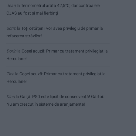
Jean
la
Termometrul arăta 42,5°C, dar controalele
CJAS au fost și mai fierbinți
uctm
la
Toți cetățenii vor avea privilegiu de primar la
refacerea străzilor!
Dorin
la
Coșei acuză: Primar cu tratament privilegiat la
Herculane!
Tica
la
Coșei acuză: Primar cu tratament privilegiat la
Herculane!
Dinu
la
Gaiţă: PSD este lipsit de consecvență! Gârtoi:
Nu am crescut în sisteme de aranjamente!