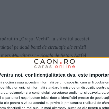
părut în „Oraşul Vechi“, la sfârşitul acestei
culaţiei pe două benzi de circulaţie ale străzii
e mers
Muncitoresc – Şcoala de Beton
. Astfel,
le sensuri pe celelalte
două benzi,
rămase
 cea de îndepărtare a dalelor de beton şi a
Pentru noi, confidențialitatea dvs. este importa
arte din proiectul de reamenajarea a întregii
tri stocăm și/sau accesăm informații pe un dispozitiv, cum ar fi cookie-u
măria Reșița
.
dentificatori unici și informații standard trimise de un dispozitiv pentru p
rea reclamelor și a conținutului, cercetarea audienței și dezvoltarea ser
 și partenerii noștri putem folosi date și identificări precise de geoloca
i da clic pentru a vă da acordul cu privire la prelucrarea realizată de cătr
atforme/staţii – terminal intermodal în zona
form descrierii de mai sus. În mod alternativ, puteți da clic pentru a refu