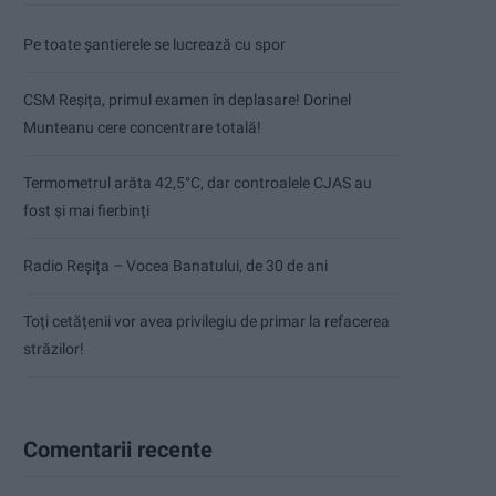
Pe toate șantierele se lucrează cu spor
CSM Reșița, primul examen în deplasare! Dorinel
Munteanu cere concentrare totală!
Termometrul arăta 42,5°C, dar controalele CJAS au
fost și mai fierbinți
Radio Reșița – Vocea Banatului, de 30 de ani
Toți cetățenii vor avea privilegiu de primar la refacerea
străzilor!
Comentarii recente