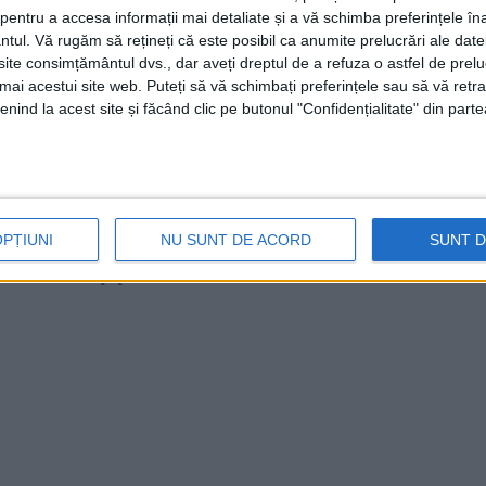
 urbană pentru optimizarea transportului
entru a accesa informații mai detaliate și a vă schimba preferințele în
ntul.
Vă rugăm să rețineți că este posibil ca anumite prelucrări ale date
loare de 51,77 milioane lei, atribuit spre
te consimțământul dvs., dar aveți dreptul de a refuza o astfel de prelu
ul
propriu-zis va fi compus dintr-o structură
umai acestui site web. Puteți să vă schimbați preferințele sau să vă ret
nind la acest site și făcând clic pe butonul "Confidențialitate" din parte
ire P+1, adăpostind casa de bilete (ticketing
rupuri sanitare. Adiacent, vor fi amenajate
ocul vechii intersecţii din
Piaţa Republicii
şi
ările includ şi reamenajarea trotuarelor, a
OPȚIUNI
NU SUNT DE ACORD
SUNT 
parcări de tip park&ride cu 29 de locuri.