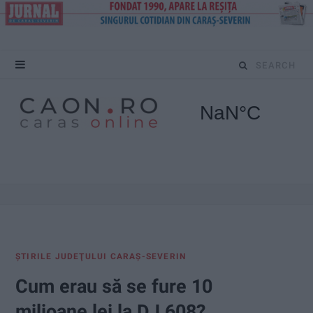
S
e
a
r
c
h
f
ŞTIRILE JUDEŢULUI CARAŞ-SEVERIN
o
Cum erau să se fure 10
r
milioane lei la DJ 608?