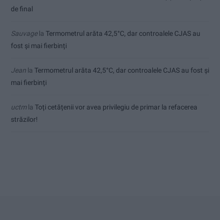
de final
Sauvage
la
Termometrul arăta 42,5°C, dar controalele CJAS au
fost și mai fierbinți
Jean
la
Termometrul arăta 42,5°C, dar controalele CJAS au fost și
mai fierbinți
uctm
la
Toți cetățenii vor avea privilegiu de primar la refacerea
străzilor!