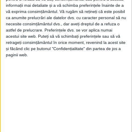
informații mai detaliate și a vă schimba preferințele înainte de a
sertare.
vă exprima consimțământul.
Vă rugăm să rețineți că este posibil
ca anumite prelucrări ale datelor dvs. cu caracter personal să nu
„Legat de faptul că
Dunca
a moștenit
DJ608
și lasă
necesite consimțământul dvs., dar aveți dreptul de a refuza o
astfel de prelucrare. Preferințele dvs. se vor aplica numai
moștenire
DJ571
, adică cele mai mari două proiecte –
acestui site web. Puteți să vă schimbați preferințele sau să vă
în contextul general al întârzierilor, a vrut
prefectul
retrageți consimțământul în orice moment, revenind la acest site
și făcând clic pe butonul "Confidențialitate" din partea de jos a
Ioan Dragomir
să aducă în atenție. Să ne aducem
paginii web.
aminte perioada septembrie 2020-începutul-mijlocul
lui 2022. Ce se discuta despre drumul ăsta? Domnul
președinte îi acuza pe ăia că sunt niște
mafioți,
niște
șmecheri – firma respectivă, că el nu va lucra cu ei și
a tărăgănat un an și jumătate sau poate mai bine.
Fără a învinovăți pe cineva, dar cred că nu este
normal. S-a pierdut un an și jumătate la drumul ăla,
care la ora asta dacă nu se pierdea timpul, era și
marcat, cu semaforizare, cu toate parapetele și cu al