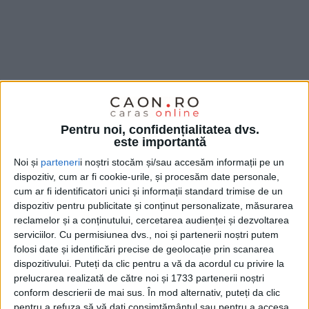
Pentru noi, confidențialitatea dvs.
este importantă
Noi și
parteneri
i noștri stocăm și/sau accesăm informații pe un
dispozitiv, cum ar fi cookie-urile, și procesăm date personale,
Ca și cum n-ar trăi în
Caraș-Severin, prefectul
cum ar fi identificatori unici și informații standard trimise de un
județului deplânge declarațiile lui
Dunca
despre
dispozitiv pentru publicitate și conținut personalizate, măsurarea
greaua moștenire a PSD și despre bunele moșteniri
reclamelor și a conținutului, cercetarea audienței și dezvoltarea
serviciilor.
Cu permisiunea dvs., noi și partenerii noștri putem
pe care le lasă după momentul octombrie, când se va
folosi date și identificări precise de geolocație prin scanarea
instala noua administrație județeană. Mai exact, dă
dispozitivului. Puteți da clic pentru a vă da acordul cu privire la
prelucrarea realizată de către noi și 1733 partenerii noștri
vina pe întârzieri, deși
Romeo Dunca
a mai povestit
conform descrierii de mai sus. În mod alternativ, puteți da clic
de câteva ori situația proiectelor pe care le-a găsit în
pentru a refuza să vă dați consimțământul sau pentru a accesa