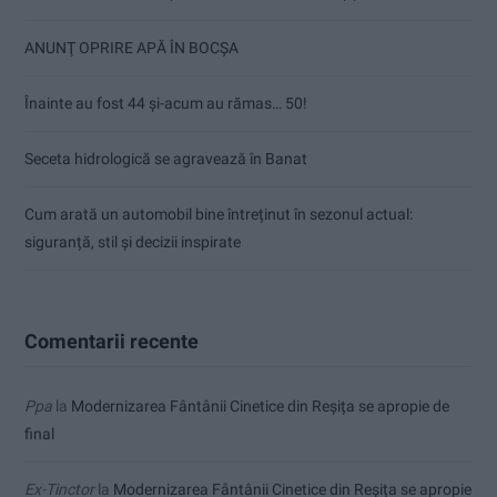
ANUNŢ OPRIRE APĂ ÎN BOCȘA
Înainte au fost 44 și-acum au rămas… 50!
Seceta hidrologică se agravează în Banat
Cum arată un automobil bine întreținut în sezonul actual:
siguranță, stil și decizii inspirate
Comentarii recente
Ppa
la
Modernizarea Fântânii Cinetice din Reșița se apropie de
final
Ex-Tinctor
la
Modernizarea Fântânii Cinetice din Reșița se apropie