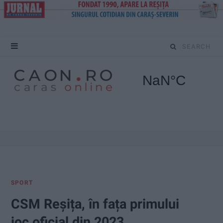
S
e
a
r
c
h
f
SPORT
o
CSM Reșița, în fața primului
r
joc oficial din 2023