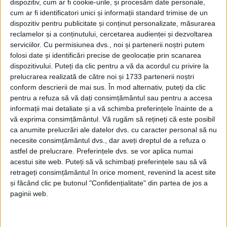
dispozitiv, cum ar fi cookie-urile, și procesăm date personale,
cum ar fi identificatori unici și informații standard trimise de un
dispozitiv pentru publicitate și conținut personalizate, măsurarea
reclamelor și a conținutului, cercetarea audienței și dezvoltarea
serviciilor.
Cu permisiunea dvs., noi și partenerii noștri putem
folosi date și identificări precise de geolocație prin scanarea
dispozitivului. Puteți da clic pentru a vă da acordul cu privire la
prelucrarea realizată de către noi și 1733 partenerii noștri
conform descrierii de mai sus. În mod alternativ, puteți da clic
Rosso-nerii
vin după o perioadă de pregătire, dar
pentru a refuza să vă dați consimțământul sau pentru a accesa
ultimul amical cu Hunedoara a lăsat urmări în lot,
informații mai detaliate și a vă schimba preferințele înainte de a
vă exprima consimțământul.
Vă rugăm să rețineți că este posibil
câțiva fotbaliști acuzând
probleme medicale
.
ca anumite prelucrări ale datelor dvs. cu caracter personal să nu
Reșița
este pe primul loc cu 33 de puncte, iar Ghiroda
necesite consimțământul dvs., dar aveți dreptul de a refuza o
este pe 3, cu 30 de puncte în cont.
astfel de prelucrare. Preferințele dvs. se vor aplica numai
acestui site web. Puteți să vă schimbați preferințele sau să vă
retrageți consimțământul în orice moment, revenind la acest site
„S-a întâmplat fix ceea ce nu-mi doream, adică să
și făcând clic pe butonul "Confidențialitate" din partea de jos a
paginii web.
avem probleme la nivelul lotului. Totuși, sper ca
atunci când va începe jocul să-și revină cel puțin