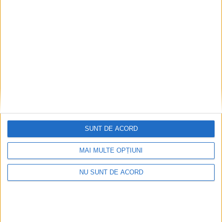
implicare totală!
2026-08-08
SUNT DE ACORD
MAI MULTE OPȚIUNI
NU SUNT DE ACORD
CSM Reșița a rezolvat meciul în două minute și a
plecat cu toate punctele de la Satu Mare