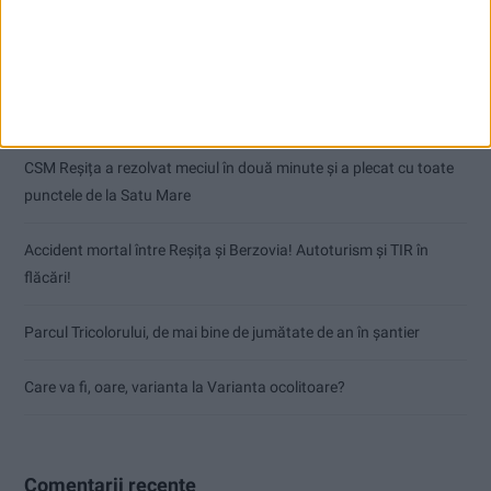
Articole recente
Dorinel Munteanu: Am câștigat prin muncă și implicare totală!
CSM Reșița a rezolvat meciul în două minute și a plecat cu toate
punctele de la Satu Mare
Accident mortal între Reșița și Berzovia! Autoturism și TIR în
flăcări!
Parcul Tricolorului, de mai bine de jumătate de an în șantier
Care va fi, oare, varianta la Varianta ocolitoare?
Comentarii recente