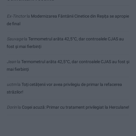
Ex-Tinctor
la
Modernizarea Fântânii Cinetice din Reșița se apropie
de final
Sauvage
la
Termometrul arăta 42,5°C, dar controalele CJAS au
fost și mai fierbinți
Jean
la
Termometrul arăta 42,5°C, dar controalele CJAS au fost și
mai fierbinți
uctm
la
Toți cetățenii vor avea privilegiu de primar la refacerea
străzilor!
Dorin
la
Coșei acuză: Primar cu tratament privilegiat la Herculane!