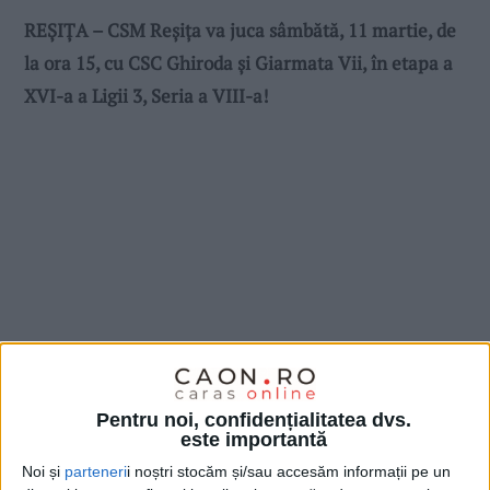
REȘIȚA – CSM Reșița va juca sâmbătă, 11 martie, de
la ora 15, cu CSC Ghiroda și Giarmata Vii, în etapa a
XVI-a a Ligii 3, Seria a VIII-a!
Pentru noi, confidențialitatea dvs.
este importantă
Noi și
parteneri
i noștri stocăm și/sau accesăm informații pe un