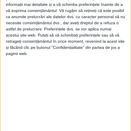
informații mai detaliate și a vă schimba preferințele înainte de a
vă exprima consimțământul.
Vă rugăm să rețineți că este posibil
ca anumite prelucrări ale datelor dvs. cu caracter personal să nu
necesite consimțământul dvs., dar aveți dreptul de a refuza o
astfel de prelucrare. Preferințele dvs. se vor aplica numai
acestui site web. Puteți să vă schimbați preferințele sau să vă
retrageți consimțământul în orice moment, revenind la acest site
și făcând clic pe butonul "Confidențialitate" din partea de jos a
paginii web.
SPORT
Flavius Stoican: Mergem cu încredere
că putem scoate punct sau puncte!
13 DECEMBRIE 2024, 08:51 AM
3 MINUTE DE CITIRE
REȘIȚA – CSM Reșița va întâlni sâmbătă, 14 decembrie, de la
ora 12, în deplasare, formația Ceahlăul Piatra Neamț, în etapa a
XVII-a a Ligii 2! Echipa lui Stoican trebuie în primul rând să nu
piardă această partidă pentru a se putea menține pe loc de