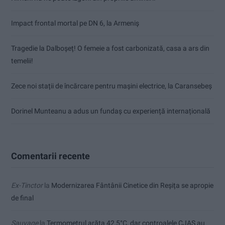
Impact frontal mortal pe DN 6, la Armeniș
Tragedie la Dalboşeț! O femeie a fost carbonizată, casa a ars din
temelii!
Zece noi stații de încărcare pentru mașini electrice, la Caransebeș
Dorinel Munteanu a adus un fundaș cu experiență internațională
Comentarii recente
Ex-Tinctor
la
Modernizarea Fântânii Cinetice din Reșița se apropie
de final
Sauvage
la
Termometrul arăta 42,5°C, dar controalele CJAS au