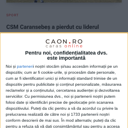
SPORT
CSM Caransebeș a pierdut cu liderul
Ligii a IV-a Hunedoara
9 FEBRUARIE 2025, 10:59 AM
4 MINUTE DE CITIRE
Pentru noi, confidențialitatea dvs.
este importantă
CARANSEBEȘ – Cu pregătirile reluate de două săptămâni, a
venit și primul amical pentru liderul Ligii a V-a Caraș-Severin, în
Noi și
parteneri
i noștri stocăm și/sau accesăm informații pe un
deplasare, la Hațeg. Și nu cu oricine, ci cu primul loc din județul
dispozitiv, cum ar fi cookie-urile, și procesăm date personale,
vecin, ACS Unirea DMO Hunedoara (Liga a IV-a), o echipă
cum ar fi identificatori unici și informații standard trimise de un
dispozitiv pentru publicitate și conținut personalizate, măsurarea
solidă, cu jucători care au evoluat la Jiul Petroșani sau
reclamelor și a conținutului, cercetarea audienței și dezvoltarea
Retezatul Hațeg, în Liga 3!
serviciilor.
Cu permisiunea dvs., noi și partenerii noștri putem
folosi date și identificări precise de geolocație prin scanarea
dispozitivului. Puteți da clic pentru a vă da acordul cu privire la
prelucrarea realizată de către noi și 1733 partenerii noștri
conform descrierii de mai sus. În mod alternativ, puteți da clic
pentru a refuza să vă dați consimțământul sau pentru a accesa