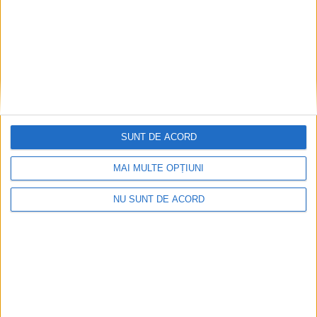
SPORT
Flavius Stoican: Întâlnim un adversar
rănit!
SUNT DE ACORD
29 FEBRUARIE 2024, 08:17 AM
3 MINUTE DE CITIRE
MAI MULTE OPȚIUNI
REȘIȚA – CSM Reșița va juca sâmbătă, 2 martie, de la ora 11, în
deplasare, cu CSM Slatina, în etapa a XVII-a a Ligii 2! Echipa
NU SUNT DE ACORD
reșițeană are un moral excelent, după ce în etapa precedentă a
reușit un succes important pe teren propriu contra Clubului
Sportiv al Armatei Steaua București, cu scorul de 3-1!