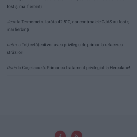
fost și mai fierbinți
Jean
la
Termometrul arăta 42,5°C, dar controalele CJAS au fost și
mai fierbinți
uctm
la
Toți cetățenii vor avea privilegiu de primar la refacerea
străzilor!
Dorin
la
Coșei acuză: Primar cu tratament privilegiat la Herculane!