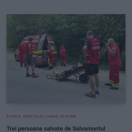
:
ŞTIRILE JUDEŢULUI CARAŞ-SEVERIN
Trei persoane salvate de Salvamontul