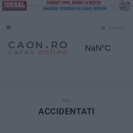
S
e
a
r
c
h
f
TAG
ACCIDENTATI
o
r