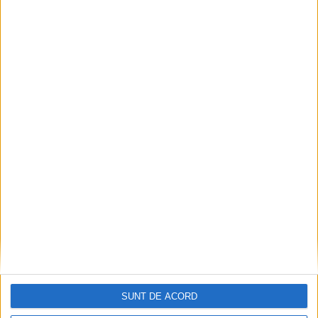
CSM Reșița, primul examen în deplasare! Dorinel
Munteanu cere concentrare totală!
2026-08-06
SUNT DE ACORD