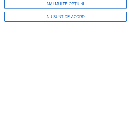
MAI MULTE OPȚIUNI
NU SUNT DE ACORD
Termometrul arăta 42,5°C, dar controalele CJAS
au fost și mai fierbinți
2026-08-06
Arhive