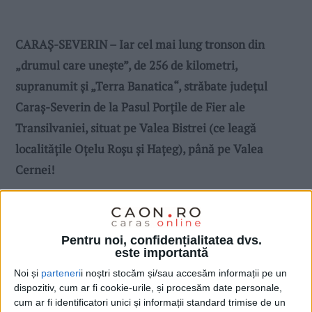
CARAȘ-SEVERIN – Iar cel mai lung tronson din
„drumul care unește”, de 256 de kilometri,
supranumit și „Terra Banatica“, străbate județul
Caraș-Severin de la Pasul Porțile de Fier ale
Transilvaniei, situat pe Valea Bistrei (ce leagă
localitățile Oțelu Roșu și Hațeg), până pe Valea
Cernei!
Pentru noi, confidențialitatea dvs.
este importantă
Noi și
parteneri
i noștri stocăm și/sau accesăm informații pe un
dispozitiv, cum ar fi cookie-urile, și procesăm date personale,
cum ar fi identificatori unici și informații standard trimise de un