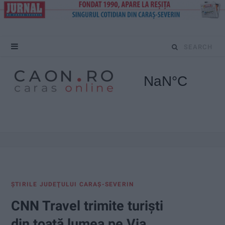
S
e
a
r
c
h
f
ŞTIRILE JUDEŢULUI CARAŞ-SEVERIN
o
CNN Travel trimite turiști
r
din toată lumea pe Via