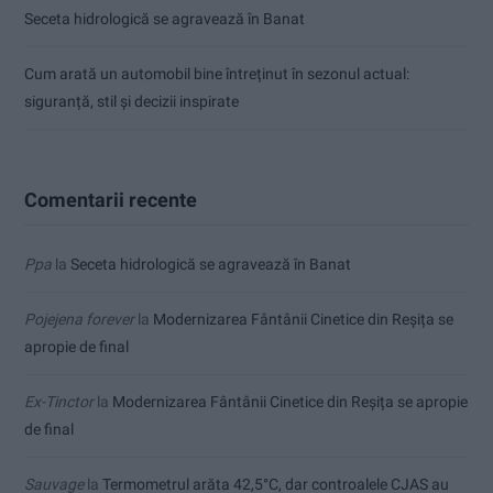
Seceta hidrologică se agravează în Banat
Cum arată un automobil bine întreținut în sezonul actual:
siguranță, stil și decizii inspirate
Comentarii recente
Ppa
la
Seceta hidrologică se agravează în Banat
Pojejena forever
la
Modernizarea Fântânii Cinetice din Reșița se
apropie de final
Ex-Tinctor
la
Modernizarea Fântânii Cinetice din Reșița se apropie
de final
Sauvage
la
Termometrul arăta 42,5°C, dar controalele CJAS au