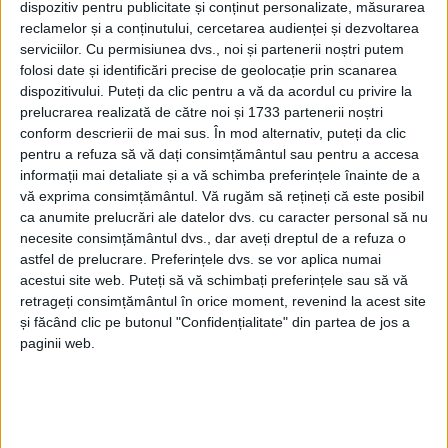
dispozitiv pentru publicitate și conținut personalizate, măsurarea
reclamelor și a conținutului, cercetarea audienței și dezvoltarea
serviciilor.
Cu permisiunea dvs., noi și partenerii noștri putem
folosi date și identificări precise de geolocație prin scanarea
dispozitivului. Puteți da clic pentru a vă da acordul cu privire la
prelucrarea realizată de către noi și 1733 partenerii noștri
conform descrierii de mai sus. În mod alternativ, puteți da clic
pentru a refuza să vă dați consimțământul sau pentru a accesa
informații mai detaliate și a vă schimba preferințele înainte de a
vă exprima consimțământul.
Vă rugăm să rețineți că este posibil
ca anumite prelucrări ale datelor dvs. cu caracter personal să nu
necesite consimțământul dvs., dar aveți dreptul de a refuza o
astfel de prelucrare. Preferințele dvs. se vor aplica numai
acestui site web. Puteți să vă schimbați preferințele sau să vă
retrageți consimțământul în orice moment, revenind la acest site
și făcând clic pe butonul "Confidențialitate" din partea de jos a
Secțiunea de turism a unuia din cele mai importante
paginii web.
posturi de televiziune din întreaga lume recomandă,
pentru 2025, destinații de călătorie de pe tot
mapamondul. Printre ele și țara noastră, iar
Via