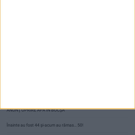
Articole recente
Ultimul bloc de locuințe sociale din Stavila, recepționat
ANUNŢ OPRIRE APĂ ÎN BOCȘA
Înainte au fost 44 și-acum au rămas… 50!