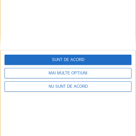
SUNT DE ACORD
MAI MULTE OPȚIUNI
Doi studenți ai Universității „Aurel Vlaicu” din
Arad, medaliați cu aur la Cupa Mondială
NU SUNT DE ACORD
2026-08-08
Arhive