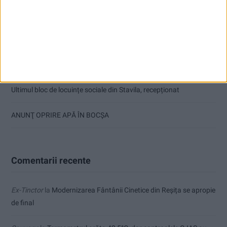
Parcul Tricolorului, de mai bine de jumătate de an în șantier
Care va fi, oare, varianta la Varianta ocolitoare?
Doi studenți ai Universității „Aurel Vlaicu” din Arad, medaliați cu
aur la Cupa Mondială
Ultimul bloc de locuințe sociale din Stavila, recepționat
ANUNŢ OPRIRE APĂ ÎN BOCȘA
Comentarii recente
Ex-Tinctor
la
Modernizarea Fântânii Cinetice din Reșița se apropie
de final