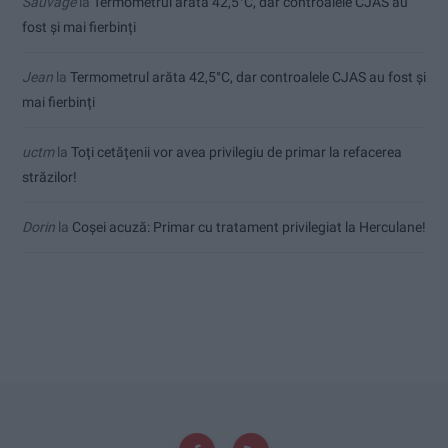
Sauvage
la
Termometrul arăta 42,5°C, dar controalele CJAS au
fost și mai fierbinți
Jean
la
Termometrul arăta 42,5°C, dar controalele CJAS au fost și
mai fierbinți
uctm
la
Toți cetățenii vor avea privilegiu de primar la refacerea
străzilor!
Dorin
la
Coșei acuză: Primar cu tratament privilegiat la Herculane!