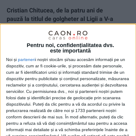
Cristian Chitucea, de la patru ani de
pauză la titlul de golgheter al Ligii a V-a
4 IUNIE 2026, 07:48 AM
3 MINUTE DE CITIRE
CARAȘ-SEVERIN – După o pauză de patru sezoane de la
Pentru noi, confidențialitatea dvs.
este importantă
fotbalul oficial, puțini ar fi pariat pe revenirea lui Cristian
Chitucea în prim-plan. Însă atacantul celor de la Berzovia a
Noi și
parteneri
i noștri stocăm și/sau accesăm informații pe un
demonstrat că ambiția și perseverența pot sfida orice
dispozitiv, cum ar fi cookie-urile, și procesăm date personale,
pronostic, reușind un sezon de excepție în Liga a 5-a!
cum ar fi identificatori unici și informații standard trimise de un
dispozitiv pentru publicitate și conținut personalizate, măsurarea
reclamelor și a conținutului, cercetarea audienței și dezvoltarea
serviciilor.
Cu permisiunea dvs., noi și partenerii noștri putem
folosi date și identificări precise de geolocație prin scanarea
dispozitivului. Puteți da clic pentru a vă da acordul cu privire la
prelucrarea realizată de către noi și 1733 partenerii noștri
conform descrierii de mai sus. În mod alternativ, puteți da clic
pentru a refuza să vă dați consimțământul sau pentru a accesa
informații mai detaliate și a vă schimba preferințele înainte de a