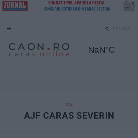
S
e
a
r
c
h
f
TAG
AJF CARAS SEVERIN
o
r