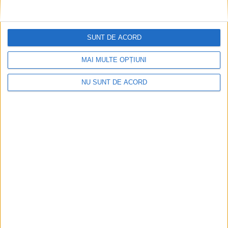
Juniorii Clubului Sportiv Moldova Nouă,
campioni pentru al doilea an consecutiv
SUNT DE ACORD
11 IUNIE 2025, 07:47 AM
2 MINUTE DE CITIRE
MOLDOVA NOUĂ – Juniorii de la U17 de la CS Moldova Nouă au
MAI MULTE OPȚIUNI
fost premiați de Asociația Județeană de Fotbal Caraș-Severin,
NU SUNT DE ACORD
după ce au cucerit titlul în campionatul județean!