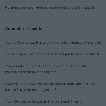
Nu aprinde pericolul! Arderea vegetației uscate este interzisă!
Comentarii recente
Dorin
la
Coșei acuză: Primar cu tratament privilegiat la Herculane!
Tica
la
Coșei acuză: Primar cu tratament privilegiat la Herculane!
Dinu
la
Gaiţă: PSD este lipsit de consecvență! Gârtoi: Nu am
crescut în sisteme de aranjamente!
Marius
la
Gaiţă: PSD este lipsit de consecvență! Gârtoi: Nu am
crescut în sisteme de aranjamente!
Raz
la
Relansarea siderurgiei în Valea Bistrei, în lucru