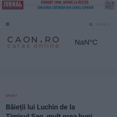
S
e
a
r
c
h
f
SPORT
o
Băieții lui Luchin de la
r
Timișul Șag, mult prea buni