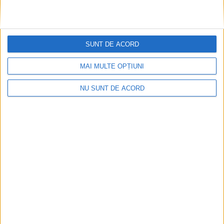
LIGA 3
LUCHIN
MAGICA BALTA
PROMOVARE
TIMIS
TIMISUL SAG
SUNT DE ACORD
0
MAI MULTE OPȚIUNI
NU SUNT DE ACORD