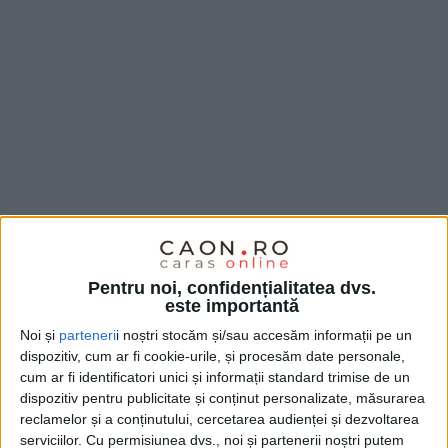
Pentru noi, confidențialitatea dvs.
este importantă
Chiar dacă jocul a început cu o bară a celor de la
Noi și
parteneri
i noștri stocăm și/sau accesăm informații pe un
dispozitiv, cum ar fi cookie-urile, și procesăm date personale,
Magica
, treptat, timișenii, cu
Munteanu, Drăghici și
cum ar fi identificatori unici și informații standard trimise de un
Ivanovici
determinați și cu poftă de joc, au preluat
dispozitiv pentru publicitate și conținut personalizate, măsurarea
reclamelor și a conținutului, cercetarea audienței și dezvoltarea
frâiele și au speculat fiecare greșeală a
băltăreților.
A
serviciilor.
Cu permisiunea dvs., noi și partenerii noștri putem