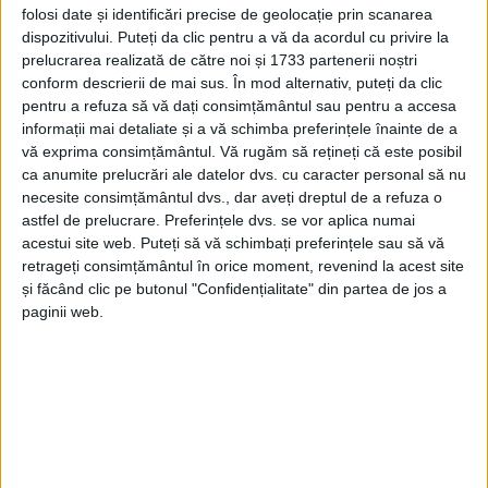
fost mai întîi un 11 metri, destul de ușor acordat,
folosi date și identificări precise de geolocație prin scanarea
dispozitivului. Puteți da clic pentru a vă da acordul cu privire la
transformat de veteranul
Drăghici,
care a reușit apoi
prelucrarea realizată de către noi și 1733 partenerii noștri
„dubla”, executându-l pe
Petruț
după ce a rămas
conform descrierii de mai sus. În mod alternativ, puteți da clic
singur în 16 metri cu portarul de la
Magica.
Până la
pentru a refuza să vă dați consimțământul sau pentru a accesa
informații mai detaliate și a vă schimba preferințele înainte de a
pauză avea să-și treacă numele pe lista marcatorilor
vă exprima consimțământul.
Vă rugăm să rețineți că este posibil
un alt fost jucător de primă ligă,
Petre Ivanovici
,
ca anumite prelucrări ale datelor dvs. cu caracter personal să nu
necesite consimțământul dvs., dar aveți dreptul de a refuza o
servit excelent în careul mare de același
Drăghici.
astfel de prelucrare. Preferințele dvs. se vor aplica numai
acestui site web. Puteți să vă schimbați preferințele sau să vă
retrageți consimțământul în orice moment, revenind la acest site
și făcând clic pe butonul "Confidențialitate" din partea de jos a
paginii web.