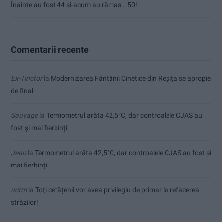
Înainte au fost 44 și-acum au rămas… 50!
Comentarii recente
Ex-Tinctor
la
Modernizarea Fântânii Cinetice din Reșița se apropie
de final
Sauvage
la
Termometrul arăta 42,5°C, dar controalele CJAS au
fost și mai fierbinți
Jean
la
Termometrul arăta 42,5°C, dar controalele CJAS au fost și
mai fierbinți
uctm
la
Toți cetățenii vor avea privilegiu de primar la refacerea
străzilor!