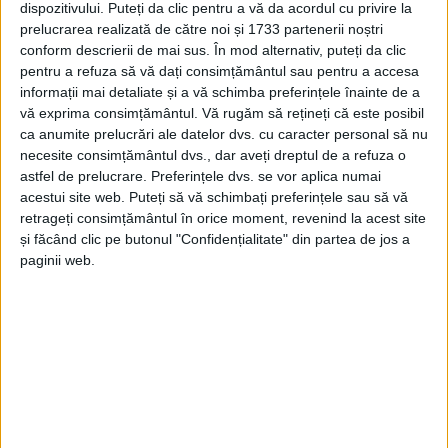
dispozitivului. Puteți da clic pentru a vă da acordul cu privire la
prelucrarea realizată de către noi și 1733 partenerii noștri
conform descrierii de mai sus. În mod alternativ, puteți da clic
pentru a refuza să vă dați consimțământul sau pentru a accesa
informații mai detaliate și a vă schimba preferințele înainte de a
vă exprima consimțământul.
Vă rugăm să rețineți că este posibil
ca anumite prelucrări ale datelor dvs. cu caracter personal să nu
necesite consimțământul dvs., dar aveți dreptul de a refuza o
astfel de prelucrare. Preferințele dvs. se vor aplica numai
acestui site web. Puteți să vă schimbați preferințele sau să vă
retrageți consimțământul în orice moment, revenind la acest site
și făcând clic pe butonul "Confidențialitate" din partea de jos a
paginii web.
Cristian Ionescu
, legitimat la
CSȘ Reșița – CSU Reșița
,
a avut o
săritură
de 6.93 metri, fiind învins doar de
Cristian Popescu (CSA Steaua București, 7.16 metri).
Pe locul 3 s-a clasat Ștefan Gagiu (CSM București), cu
o săritură de 6.73 metri.