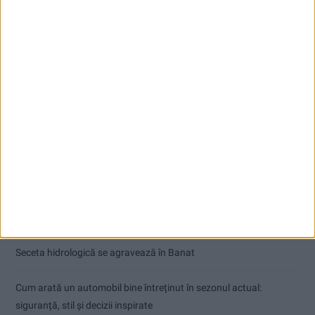
Articole recente
Ultimul bloc de locuințe sociale din Stavila, recepționat
ANUNŢ OPRIRE APĂ ÎN BOCȘA
Înainte au fost 44 și-acum au rămas… 50!
Seceta hidrologică se agravează în Banat
Cum arată un automobil bine întreținut în sezonul actual:
siguranță, stil și decizii inspirate