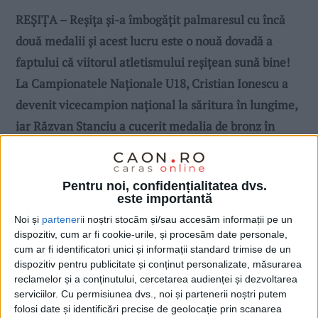
REȘIȚA – Reșița și-a îmbogățit palmaresul cu încă
două medalii și acest lucru este o nouă dovadă a
faptului că viitorul atletismului reșițean sună bine!
La Campionatele Naționale U18, Cristian Ionescu a
devenit vicecampion național la săritura în lungime,
iar Răzvan Stanciu a cucerit medalia de bronz în
proba de 200 de metri!
Pentru noi, confidențialitatea dvs.
este importantă
Noi și
parteneri
i noștri stocăm și/sau accesăm informații pe un
dispozitiv, cum ar fi cookie-urile, și procesăm date personale,
cum ar fi identificatori unici și informații standard trimise de un
dispozitiv pentru publicitate și conținut personalizate, măsurarea
reclamelor și a conținutului, cercetarea audienței și dezvoltarea
serviciilor.
Cu permisiunea dvs., noi și partenerii noștri putem
folosi date și identificări precise de geolocație prin scanarea