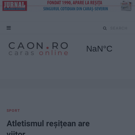
S
e
a
r
c
h
f
SPORT
o
Atletismul reșițean are
r
viitor