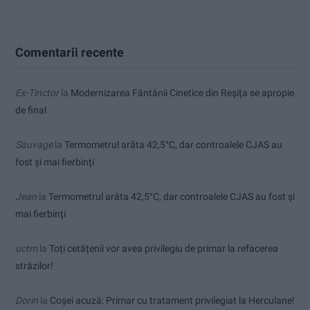
Comentarii recente
Ex-Tinctor
la
Modernizarea Fântânii Cinetice din Reșița se apropie
de final
Sauvage
la
Termometrul arăta 42,5°C, dar controalele CJAS au
fost și mai fierbinți
Jean
la
Termometrul arăta 42,5°C, dar controalele CJAS au fost și
mai fierbinți
uctm
la
Toți cetățenii vor avea privilegiu de primar la refacerea
străzilor!
Dorin
la
Coșei acuză: Primar cu tratament privilegiat la Herculane!