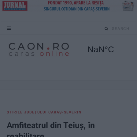
S
e
a
r
c
h
f
ŞTIRILE JUDEŢULUI CARAŞ-SEVERIN
o
Amfiteatrul din Teiuș, în
r
reabilitare