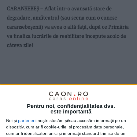
CARANSEBEȘ – Aflat într-o avansată stare de
degradare, amfiteatrul (sau scena cum o cunosc
caransebeșenii) va avea o altă față, după ce Primăria
va finaliza lucrările de reabilitare începute acolo de
câteva zile!
Pentru noi, confidențialitatea dvs.
este importantă
Noi și
parteneri
i noștri stocăm și/sau accesăm informații pe un
dispozitiv, cum ar fi cookie-urile, și procesăm date personale,
cum ar fi identificatori unici și informații standard trimise de un