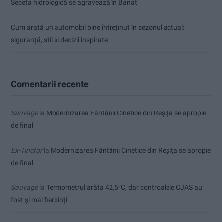
Seceta hidrologică se agravează în Banat
Cum arată un automobil bine întreținut în sezonul actual:
siguranță, stil și decizii inspirate
Comentarii recente
Sauvage
la
Modernizarea Fântânii Cinetice din Reșița se apropie
de final
Ex-Tinctor
la
Modernizarea Fântânii Cinetice din Reșița se apropie
de final
Sauvage
la
Termometrul arăta 42,5°C, dar controalele CJAS au
fost și mai fierbinți