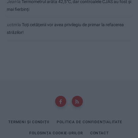
Jean
la
Termometrul arăta 42,5°C, dar controalele CJAS au fost și
mai fierbinți
uctm
la
Toți cetățenii vor avea privilegiu de primar la refacerea
străzilor!
TERMENI ȘI CONDIȚII
POLITICA DE CONFIDENȚIALITATE
FOLOSINȚA COOKIE-URILOR
CONTACT