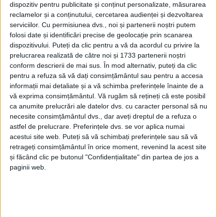
dispozitiv pentru publicitate și conținut personalizate, măsurarea
reclamelor și a conținutului, cercetarea audienței și dezvoltarea
serviciilor.
Cu permisiunea dvs., noi și partenerii noștri putem
folosi date și identificări precise de geolocație prin scanarea
dispozitivului. Puteți da clic pentru a vă da acordul cu privire la
prelucrarea realizată de către noi și 1733 partenerii noștri
conform descrierii de mai sus. În mod alternativ, puteți da clic
pentru a refuza să vă dați consimțământul sau pentru a accesa
informații mai detaliate și a vă schimba preferințele înainte de a
vă exprima consimțământul.
Vă rugăm să rețineți că este posibil
ca anumite prelucrări ale datelor dvs. cu caracter personal să nu
Angajații
Serviciului Public de Întreținere și
necesite consimțământul dvs., dar aveți dreptul de a refuza o
astfel de prelucrare. Preferințele dvs. se vor aplica numai
Reabilitare (SPIR) din cadrul Primăriei Caransebeș
acestui site web. Puteți să vă schimbați preferințele sau să vă
sunt cei care se ocupă de înfrumusețerea
retrageți consimțământul în orice moment, revenind la acest site
și făcând clic pe butonul "Confidențialitate" din partea de jos a
amfiteatrului
și a zonei adiacente.
„SPIR
a demarat
paginii web.
reabilitarea
uneia dintre cele mai cunoscute locații
din municipiu, cea a
amfiteatrului
situat după halta
Teiuș. Pentru început, s-a defrișat zona de vegetația