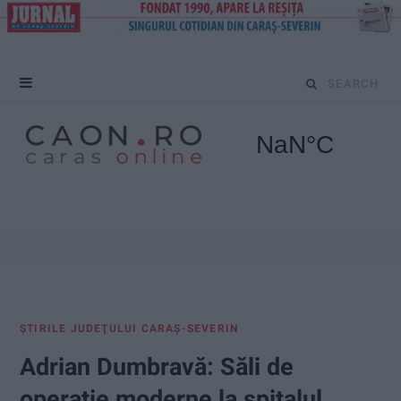
S
e
a
r
c
h
f
ŞTIRILE JUDEŢULUI CARAŞ-SEVERIN
o
Adrian Dumbravă: Săli de
r
operație moderne la spitalul