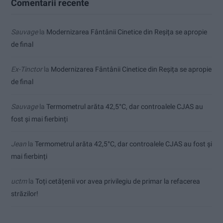
Comentarii recente
Sauvage
la
Modernizarea Fântânii Cinetice din Reșița se apropie
de final
Ex-Tinctor
la
Modernizarea Fântânii Cinetice din Reșița se apropie
de final
Sauvage
la
Termometrul arăta 42,5°C, dar controalele CJAS au
fost și mai fierbinți
Jean
la
Termometrul arăta 42,5°C, dar controalele CJAS au fost și
mai fierbinți
uctm
la
Toți cetățenii vor avea privilegiu de primar la refacerea
străzilor!