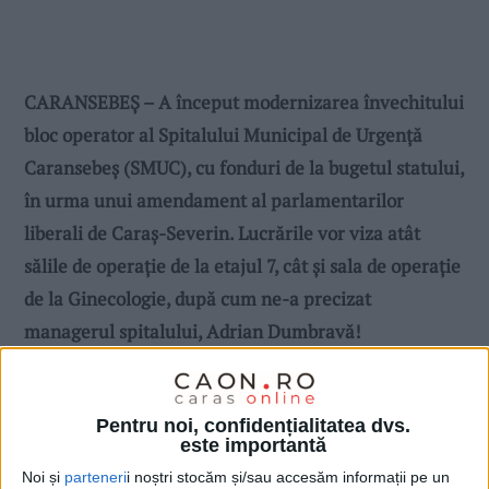
CARANSEBEȘ – A început modernizarea învechitului
bloc operator al Spitalului Municipal de Urgență
Caransebeș (SMUC), cu fonduri de la bugetul statului,
în urma unui amendament al parlamentarilor
liberali de Caraș-Severin. Lucrările vor viza atât
sălile de operație de la etajul 7, cât și sala de operație
de la Ginecologie, după cum ne-a precizat
managerul spitalului, Adrian Dumbravă!
Pentru noi, confidențialitatea dvs.
este importantă
Noi și
parteneri
i noștri stocăm și/sau accesăm informații pe un