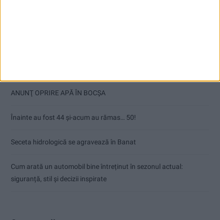
Articole recente
Ultimul bloc de locuințe sociale din Stavila, recepționat
ANUNŢ OPRIRE APĂ ÎN BOCȘA
Înainte au fost 44 și-acum au rămas… 50!
Seceta hidrologică se agravează în Banat
Cum arată un automobil bine întreținut în sezonul actual:
siguranță, stil și decizii inspirate