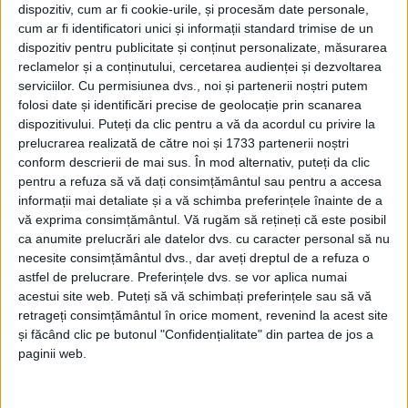
dispozitiv, cum ar fi cookie-urile, și procesăm date personale,
cum ar fi identificatori unici și informații standard trimise de un
dispozitiv pentru publicitate și conținut personalizate, măsurarea
reclamelor și a conținutului, cercetarea audienței și dezvoltarea
serviciilor.
Cu permisiunea dvs., noi și partenerii noștri putem
folosi date și identificări precise de geolocație prin scanarea
dispozitivului. Puteți da clic pentru a vă da acordul cu privire la
prelucrarea realizată de către noi și 1733 partenerii noștri
conform descrierii de mai sus. În mod alternativ, puteți da clic
pentru a refuza să vă dați consimțământul sau pentru a accesa
informații mai detaliate și a vă schimba preferințele înainte de a
vă exprima consimțământul.
Vă rugăm să rețineți că este posibil
ca anumite prelucrări ale datelor dvs. cu caracter personal să nu
necesite consimțământul dvs., dar aveți dreptul de a refuza o
astfel de prelucrare. Preferințele dvs. se vor aplica numai
acestui site web. Puteți să vă schimbați preferințele sau să vă
retrageți consimțământul în orice moment, revenind la acest site
și făcând clic pe butonul "Confidențialitate" din partea de jos a
paginii web.
„La etajul 7, la
blocul operator
, e o secție mult mai
pretențioasă, tot mediul trebuie să fie steril, ca peste