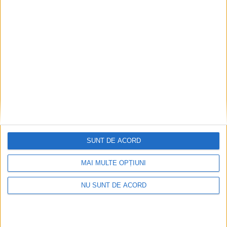
Ultimul bloc de locuințe sociale din Stavila,
recepționat
2026-08-07
SUNT DE ACORD
MAI MULTE OPȚIUNI
NU SUNT DE ACORD