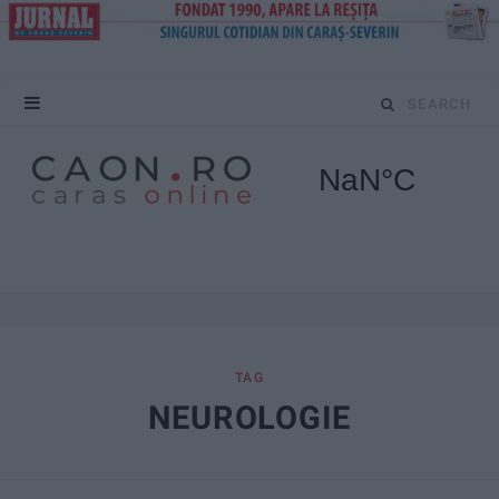
S
e
a
r
c
h
f
TAG
NEUROLOGIE
o
r