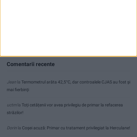
fierbinți
Radio Reșița – Vocea Banatului, de 30 de ani
Toți cetățenii vor avea privilegiu de primar la refacerea străzilor!
Comentarii recente
Jean
la
Termometrul arăta 42,5°C, dar controalele CJAS au fost și
mai fierbinți
uctm
la
Toți cetățenii vor avea privilegiu de primar la refacerea
străzilor!
Dorin
la
Coșei acuză: Primar cu tratament privilegiat la Herculane!