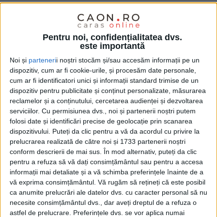
CARANSEBEȘ – Situația s-a petrecut la Spitalul Municipal de
Urgență Caransebeș începând din 2024 și a ieșit la iveală în
Pentru noi, confidențialitatea dvs.
urma unui control recent al Casei Județene de Asigurări de
este importantă
Sănătate Caraș-Severin!
Noi și
parteneri
i noștri stocăm și/sau accesăm informații pe un
dispozitiv, cum ar fi cookie-urile, și procesăm date personale,
cum ar fi identificatori unici și informații standard trimise de un
dispozitiv pentru publicitate și conținut personalizate, măsurarea
reclamelor și a conținutului, cercetarea audienței și dezvoltarea
serviciilor.
Cu permisiunea dvs., noi și partenerii noștri putem
folosi date și identificări precise de geolocație prin scanarea
dispozitivului. Puteți da clic pentru a vă da acordul cu privire la
prelucrarea realizată de către noi și 1733 partenerii noștri
conform descrierii de mai sus. În mod alternativ, puteți da clic
pentru a refuza să vă dați consimțământul sau pentru a accesa
informații mai detaliate și a vă schimba preferințele înainte de a
vă exprima consimțământul.
Vă rugăm să rețineți că este posibil
ca anumite prelucrări ale datelor dvs. cu caracter personal să nu
necesite consimțământul dvs., dar aveți dreptul de a refuza o
astfel de prelucrare. Preferințele dvs. se vor aplica numai