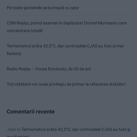
Pe toate șantierele se lucrează cu spor
CSM Reșița, primul examen în deplasare! Dorinel Munteanu cere
concentrare totală!
Termometrul arăta 42,5°C, dar controalele CJAS au fost și mai
fierbinți
Radio Reșița – Vocea Banatului, de 30 de ani
Toți cetățenii vor avea privilegiu de primar la refacerea străzilor!
Comentarii recente
Jean
la
Termometrul arăta 42,5°C, dar controalele CJAS au fost și
mai fierbinți