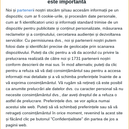
este importantă
Noi și
parteneri
i noștri stocăm și/sau accesăm informații pe un
dispozitiv, cum ar fi cookie-urile, și procesăm date personale,
cum ar fi identificatori unici și informații standard trimise de un
dispozitiv pentru publicitate și conținut personalizate, măsurarea
reclamelor și a conținutului, cercetarea audienței și dezvoltarea
serviciilor.
Cu permisiunea dvs., noi și partenerii noștri putem
folosi date și identificări precise de geolocație prin scanarea
dispozitivului. Puteți da clic pentru a vă da acordul cu privire la
prelucrarea realizată de către noi și 1731 partenerii noștri
conform descrierii de mai sus. În mod alternativ, puteți da clic
Fiecare clasă din ciclul primar (clasele III și IV),
pentru a refuza să vă dați consimțământul sau pentru a accesa
informații mai detaliate și a vă schimba preferințele înainte de a
gimnazial și liceal a reprezentat una dintre cele 27
vă exprima consimțământul.
Vă rugăm să rețineți că este posibil
de țări membre ale Uniunii Europene, aleasă prin
ca anumite prelucrări ale datelor dvs. cu caracter personal să nu
tragere la sorți. Evenimentul a început la ora 10 în
necesite consimțământul dvs., dar aveți dreptul de a refuza o
astfel de prelucrare. Preferințele dvs. se vor aplica numai
curtea școlii, acolo unde elevii, coordonați de
acestui site web. Puteți să vă schimbați preferințele sau să vă
profesorii lor, au prezentat într-un mod creativ și
retrageți consimțământul în orice moment, revenind la acest site
și făcând clic pe butonul "Confidențialitate" din partea de jos a
original specificul cultural al fiecărei țări, prin
paginii web.