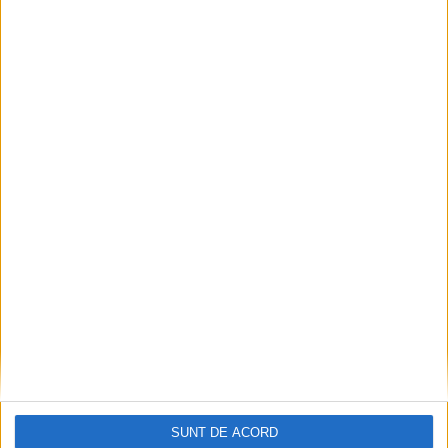
Articole recomandate
Pe toate șantierele se lucrează cu spor
2026-08-06
SUNT DE ACORD