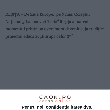
REȘIȚA – De Ziua Europei, pe 9 mai, Colegiul
Național „Diaconovici-Tietz“ Reșița a marcat
momentul printr-un eveniment devenit deja tradiție:
proiectul educativ „Europa celor 27“!
Pentru noi, confidențialitatea dvs.