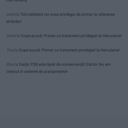
uctm
la
Toți cetățenii vor avea privilegiu de primar la refacerea
străzilor!
Dorin
la
Coșei acuză: Primar cu tratament privilegiat la Herculane!
Tica
la
Coșei acuză: Primar cu tratament privilegiat la Herculane!
Dinu
la
Gaiţă: PSD este lipsit de consecvență! Gârtoi: Nu am
crescut în sisteme de aranjamente!