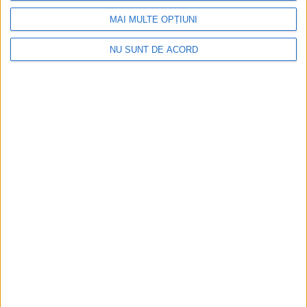
MAI MULTE OPȚIUNI
NU SUNT DE ACORD
CSM Reșița, primul examen în deplasare! Dorinel
Munteanu cere concentrare totală!
2026-08-06