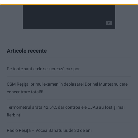
Articole recente
Pe toate șantierele se lucrează cu spor
CSM Reșița, primul examen în deplasare! Dorinel Munteanu cere
concentrare totală!
Termometrul arăta 42,5°C, dar controalele CJAS au fost și mai
fierbinți
Radio Reșița – Vocea Banatului, de 30 de ani