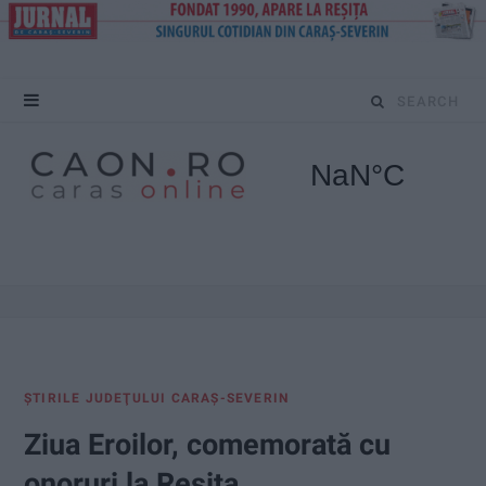
S
e
a
r
c
h
f
ŞTIRILE JUDEŢULUI CARAŞ-SEVERIN
o
Ziua Eroilor, comemorată cu
r
onoruri la Reșița