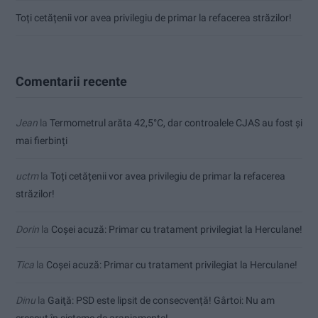
Toți cetățenii vor avea privilegiu de primar la refacerea străzilor!
Comentarii recente
Jean
la
Termometrul arăta 42,5°C, dar controalele CJAS au fost și
mai fierbinți
uctm
la
Toți cetățenii vor avea privilegiu de primar la refacerea
străzilor!
Dorin
la
Coșei acuză: Primar cu tratament privilegiat la Herculane!
Tica
la
Coșei acuză: Primar cu tratament privilegiat la Herculane!
Dinu
la
Gaiţă: PSD este lipsit de consecvență! Gârtoi: Nu am