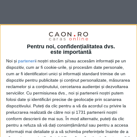
Pentru noi, confidențialitatea dvs.
este importantă
Noi și
parteneri
i noștri stocăm și/sau accesăm informații pe un
dispozitiv, cum ar fi cookie-urile, și procesăm date personale,
cum ar fi identificatori unici și informații standard trimise de un
dispozitiv pentru publicitate și conținut personalizate, măsurarea
reclamelor și a conținutului, cercetarea audienței și dezvoltarea
serviciilor.
Cu permisiunea dvs., noi și partenerii noștri putem
folosi date și identificări precise de geolocație prin scanarea
Sărbătoarea a coincis cu praznicul Înălțării
dispozitivului. Puteți da clic pentru a vă da acordul cu privire la
Domnului, iar evenimentul a adunat oficialități,
prelucrarea realizată de către noi și 1731 partenerii noștri
conform descrierii de mai sus. În mod alternativ, puteți da clic
militari, elevi, studenți, veterani de război și
pentru a refuza să vă dați consimțământul sau pentru a accesa
numeroși cetățeni. Ceremonialul a început la ora 13
informații mai detaliate și a vă schimba preferințele înainte de a