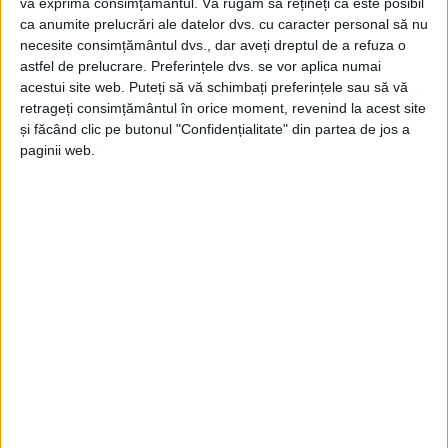
vă exprima consimțământul.
Vă rugăm să rețineți că este posibil
cu o slujbă religioasă, urmată de alocuțiuni oficiale,
ca anumite prelucrări ale datelor dvs. cu caracter personal să nu
depuneri de coroane la Monumentul Eroilor și
necesite consimțământul dvs., dar aveți dreptul de a refuza o
astfel de prelucrare. Preferințele dvs. se vor aplica numai
defilarea Gărzii de Onoare. Manifestarea a fost
acestui site web. Puteți să vă schimbați preferințele sau să vă
organizată în parteneriat de
Instituția Prefectului
retrageți consimțământul în orice moment, revenind la acest site
Caraș-Severin, Consiliul Județean, Primăria Reșița și
și făcând clic pe butonul "Confidențialitate" din partea de jos a
paginii web.
Garnizoana Reșița
.
În deschiderea discursurilor,
subprefectul Cristian
Gâfu
a transmis mesajul premierului României cu
prilejul
Zilei Eroilor
, subliniind importanța acestei
sărbători naționale.
Gâfu
a vorbit și despre
angajamentul actual al României față de valorile
democratice și parteneriatele internaționale:
„Guvernul României aduce un omagiu profund
militarilor care, de-a lungul timpului, au servit cu