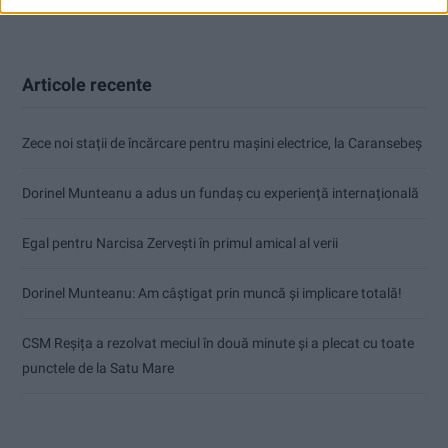
Articole recente
Zece noi stații de încărcare pentru mașini electrice, la Caransebeș
Dorinel Munteanu a adus un fundaș cu experiență internațională
Egal pentru Narcisa Zervești în primul amical al verii
Dorinel Munteanu: Am câștigat prin muncă și implicare totală!
CSM Reșița a rezolvat meciul în două minute și a plecat cu toate
punctele de la Satu Mare