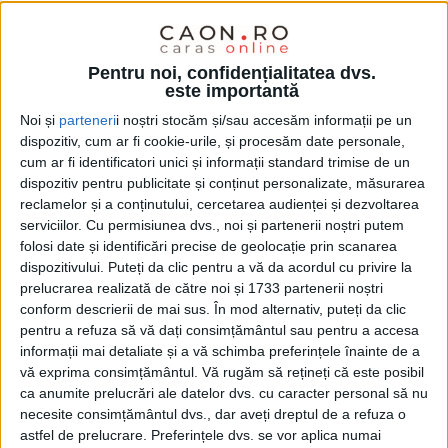
Pentru noi, confidențialitatea dvs.
este importantă
Noi și
parteneri
i noștri stocăm și/sau accesăm informații pe un
dispozitiv, cum ar fi cookie-urile, și procesăm date personale,
cum ar fi identificatori unici și informații standard trimise de un
dispozitiv pentru publicitate și conținut personalizate, măsurarea
reclamelor și a conținutului, cercetarea audienței și dezvoltarea
serviciilor.
Cu permisiunea dvs., noi și partenerii noștri putem
folosi date și identificări precise de geolocație prin scanarea
dispozitivului. Puteți da clic pentru a vă da acordul cu privire la
prelucrarea realizată de către noi și 1733 partenerii noștri
conform descrierii de mai sus. În mod alternativ, puteți da clic
„Presupun că e de notorietate că la aceste
alegeri
pentru a refuza să vă dați consimțământul sau pentru a accesa
informații mai detaliate și a vă schimba preferințele înainte de a
parlamentare
au fost evidențiate distinct
voturile
vă exprima consimțământul.
Vă rugăm să rețineți că este posibil
albe
, nu ca la prezidențiale unde au fost incluse la
ca anumite prelucrări ale datelor dvs. cu caracter personal să nu
necesite consimțământul dvs., dar aveți dreptul de a refuza o
voturile nule. Aici s-a făcut o categorie separată,
astfel de prelucrare. Preferințele dvs. se vor aplica numai