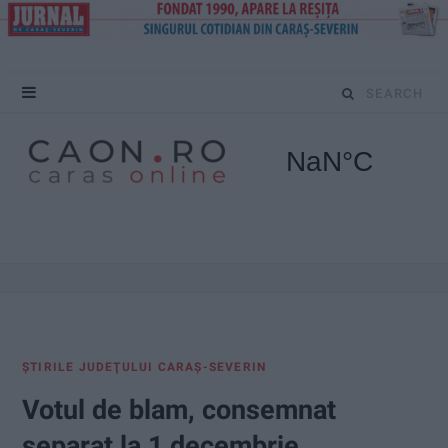
S
e
a
r
c
h
f
ŞTIRILE JUDEŢULUI CARAŞ-SEVERIN
o
Votul de blam, consemnat
r
separat la 1 decembrie