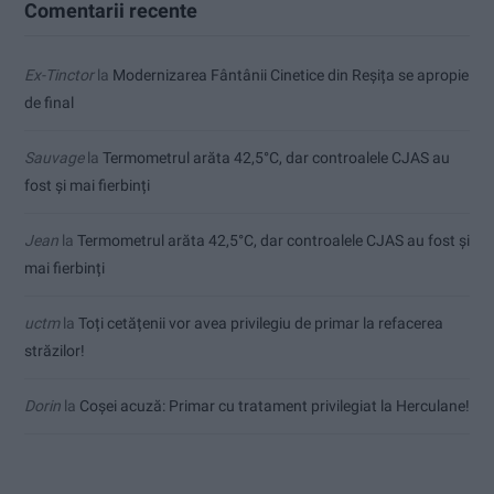
Comentarii recente
Ex-Tinctor
la
Modernizarea Fântânii Cinetice din Reșița se apropie
de final
Sauvage
la
Termometrul arăta 42,5°C, dar controalele CJAS au
fost și mai fierbinți
Jean
la
Termometrul arăta 42,5°C, dar controalele CJAS au fost și
mai fierbinți
uctm
la
Toți cetățenii vor avea privilegiu de primar la refacerea
străzilor!
Dorin
la
Coșei acuză: Primar cu tratament privilegiat la Herculane!