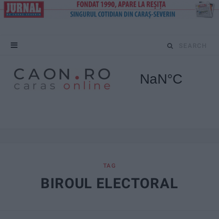
S
e
a
r
c
h
f
TAG
BIROUL ELECTORAL
o
r