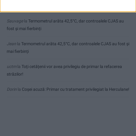
de final
Sauvage
la
Termometrul arăta 42,5°C, dar controalele CJAS au
fost și mai fierbinți
Jean
la
Termometrul arăta 42,5°C, dar controalele CJAS au fost și
mai fierbinți
uctm
la
Toți cetățenii vor avea privilegiu de primar la refacerea
străzilor!
Dorin
la
Coșei acuză: Primar cu tratament privilegiat la Herculane!