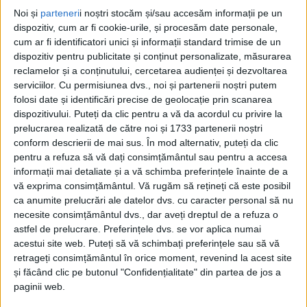
Noi și
parteneri
i noștri stocăm și/sau accesăm informații pe un
CARAȘ-SEVERIN – Pe lângă voturile valabile și cele nule, au
dispozitiv, cum ar fi cookie-urile, și procesăm date personale,
mai existat și 576 voturi albe pentru Senat și 422 pentru
cum ar fi identificatori unici și informații standard trimise de un
Camera Deputaților. Asupra acestui detaliu a atras atenția,
dispozitiv pentru publicitate și conținut personalizate, măsurarea
sâmbătă, în cadrul ședinței Biroului electoral de circumscripție
reclamelor și a conținutului, cercetarea audienței și dezvoltarea
județeană nr. 11, în care au fost distribuite mandatele de
serviciilor.
Cu permisiunea dvs., noi și partenerii noștri putem
folosi date și identificări precise de geolocație prin scanarea
parlamentar, președintele acestuia, judecătorul Rustin Ciasc!
dispozitivului. Puteți da clic pentru a vă da acordul cu privire la
prelucrarea realizată de către noi și 1733 partenerii noștri
conform descrierii de mai sus. În mod alternativ, puteți da clic
pentru a refuza să vă dați consimțământul sau pentru a accesa
informații mai detaliate și a vă schimba preferințele înainte de a
vă exprima consimțământul.
Vă rugăm să rețineți că este posibil
ca anumite prelucrări ale datelor dvs. cu caracter personal să nu
necesite consimțământul dvs., dar aveți dreptul de a refuza o
astfel de prelucrare. Preferințele dvs. se vor aplica numai
acestui site web. Puteți să vă schimbați preferințele sau să vă
retrageți consimțământul în orice moment, revenind la acest site
și făcând clic pe butonul "Confidențialitate" din partea de jos a
paginii web.