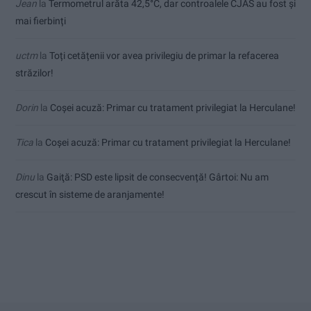
Jean
la
Termometrul arăta 42,5°C, dar controalele CJAS au fost și
mai fierbinți
uctm
la
Toți cetățenii vor avea privilegiu de primar la refacerea
străzilor!
Dorin
la
Coșei acuză: Primar cu tratament privilegiat la Herculane!
Tica
la
Coșei acuză: Primar cu tratament privilegiat la Herculane!
Dinu
la
Gaiţă: PSD este lipsit de consecvență! Gârtoi: Nu am
crescut în sisteme de aranjamente!