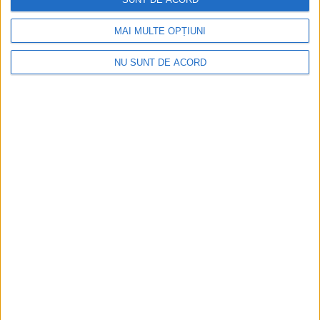
MAI MULTE OPȚIUNI
NU SUNT DE ACORD
CSM Reșița, primul examen în deplasare! Dorinel
Munteanu cere concentrare totală!
2026-08-06