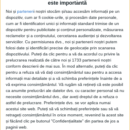
este importantă
Noi și
parteneri
i noștri stocăm și/sau accesăm informații pe un
dispozitiv, cum ar fi cookie-urile, și procesăm date personale,
cum ar fi identificatori unici și informații standard trimise de un
dispozitiv pentru publicitate și conținut personalizate, măsurarea
reclamelor și a conținutului, cercetarea audienței și dezvoltarea
serviciilor.
Cu permisiunea dvs., noi și partenerii noștri putem
folosi date și identificări precise de geolocație prin scanarea
dispozitivului. Puteți da clic pentru a vă da acordul cu privire la
prelucrarea realizată de către noi și 1733 partenerii noștri
conform descrierii de mai sus. În mod alternativ, puteți da clic
pentru a refuza să vă dați consimțământul sau pentru a accesa
Deşi aleşii locali nici după trei luni n-au votat
informații mai detaliate și a vă schimba preferințele înainte de a
alocarea sumei de 16.000 lei pentru cheltuielile
vă exprima consimțământul.
Vă rugăm să rețineți că este posibil
ca anumite prelucrări ale datelor dvs. cu caracter personal să nu
neeligibile ivite în derularea proiectului de
necesite consimțământul dvs., dar aveți dreptul de a refuza o
mobilitate urbană,
autobuzele
care vor schimba viaţa
astfel de prelucrare. Preferințele dvs. se vor aplica numai
orăviţenilor şi nu numai sunt o realitate. A fost prilej
acestui site web. Puteți să vă schimbați preferințele sau să vă
retrageți consimțământul în orice moment, revenind la acest site
de bucurie pentru reprezentanţii primăriei, care i-au
și făcând clic pe butonul "Confidențialitate" din partea de jos a
întâmpinat pe cei de la „Mercedes“, firma care a
paginii web.