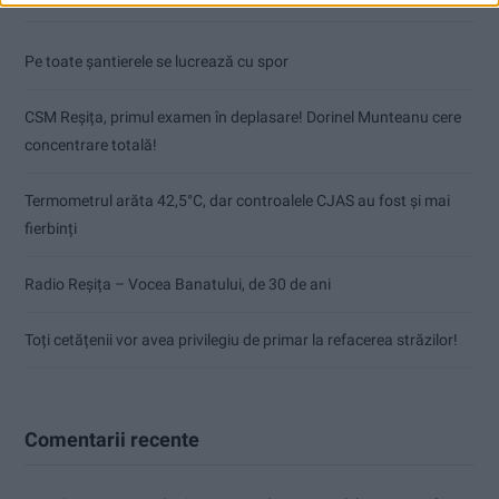
Pe toate șantierele se lucrează cu spor
CSM Reșița, primul examen în deplasare! Dorinel Munteanu cere
concentrare totală!
Termometrul arăta 42,5°C, dar controalele CJAS au fost și mai
fierbinți
Radio Reșița – Vocea Banatului, de 30 de ani
Toți cetățenii vor avea privilegiu de primar la refacerea străzilor!
Comentarii recente