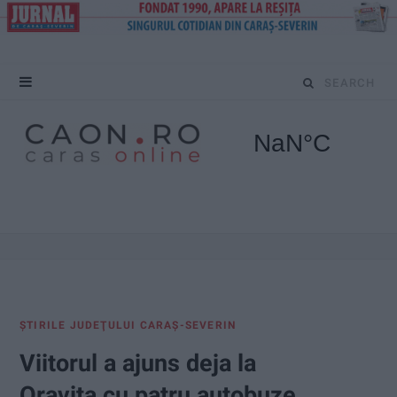
S
e
a
r
c
h
f
ŞTIRILE JUDEŢULUI CARAŞ-SEVERIN
o
Viitorul a ajuns deja la
r
Oraviţa cu patru autobuze