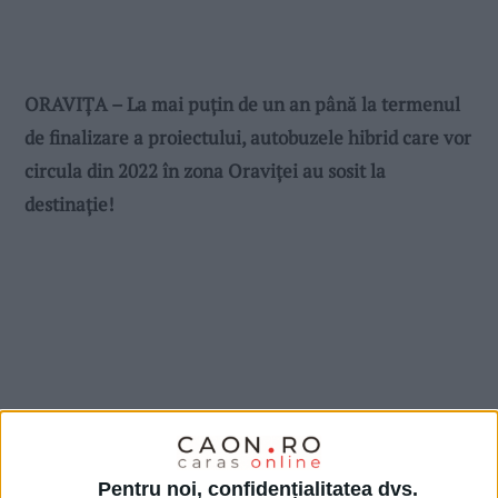
ORAVIŢA – La mai puţin de un an până la termenul
de finalizare a proiectului, autobuzele hibrid care vor
circula din 2022 în zona Oraviţei au sosit la
destinaţie!
Pentru noi, confidențialitatea dvs.