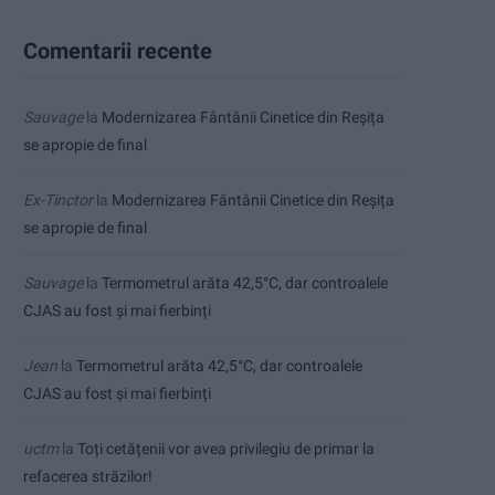
Comentarii recente
Sauvage
la
Modernizarea Fântânii Cinetice din Reșița
se apropie de final
Ex-Tinctor
la
Modernizarea Fântânii Cinetice din Reșița
se apropie de final
Sauvage
la
Termometrul arăta 42,5°C, dar controalele
CJAS au fost și mai fierbinți
Jean
la
Termometrul arăta 42,5°C, dar controalele
CJAS au fost și mai fierbinți
uctm
la
Toți cetățenii vor avea privilegiu de primar la
refacerea străzilor!