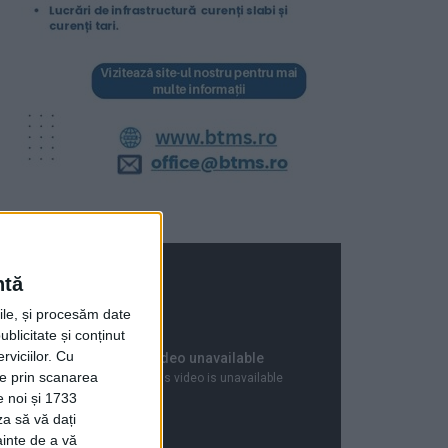
ntă
rile, și procesăm date
ublicitate și conținut
viciilor.
Cu
ție prin scanarea
e noi și 1733
za să vă dați
ainte de a vă