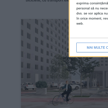
biciclete, cu transport electric și străzi și trotuar
exprima consimțămâ
personal să nu necesi
dvs. se vor aplica n
în orice moment, reve
web.
MAI MULTE 