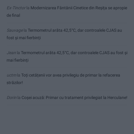
Ex-Tinctor
la
Modernizarea Fântânii Cinetice din Reșița se apropie
de final
Sauvage
la
Termometrul arăta 42,5°C, dar controalele CJAS au
fost și mai fierbinți
Jean
la
Termometrul arăta 42,5°C, dar controalele CJAS au fost și
mai fierbinți
uctm
la
Toți cetățenii vor avea privilegiu de primar la refacerea
străzilor!
Dorin
la
Coșei acuză: Primar cu tratament privilegiat la Herculane!