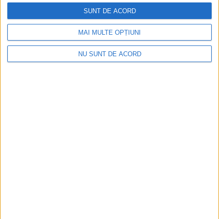
SUNT DE ACORD
2026-08-07
MAI MULTE OPȚIUNI
NU SUNT DE ACORD
Înainte au fost 44 și-acum au rămas… 50!
2026-08-07