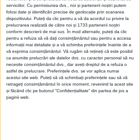
serviciilor.
Cu permisiunea dvs., noi și partenerii noștri putem
folosi date și identificări precise de geolocație prin scanarea
dispozitivului. Puteți da clic pentru a vă da acordul cu privire la
prelucrarea realizată de către noi și 1733 partenerii noștri
conform descrierii de mai sus. În mod alternativ, puteți da clic
pentru a refuza să vă dați consimțământul sau pentru a accesa
informații mai detaliate și a vă schimba preferințele înainte de a
vă exprima consimțământul.
Vă rugăm să rețineți că este posibil
ca anumite prelucrări ale datelor dvs. cu caracter personal să nu
necesite consimțământul dvs., dar aveți dreptul de a refuza o
astfel de prelucrare. Preferințele dvs. se vor aplica numai
acestui site web. Puteți să vă schimbați preferințele sau să vă
retrageți consimțământul în orice moment, revenind la acest site
În ultimele trei zile ale lui martie, a fost verificată
și făcând clic pe butonul "Confidențialitate" din partea de jos a
paginii web.
activitatea unei firme de profil din
Oţelu Roşu
, care
are două
depozite de lemne
şi care a expediat peste
120 de metri cubi de material lemnos fără
documente legale. A mai fost sancţionat un
transportator, care căra mai multe
lemne
decât avea