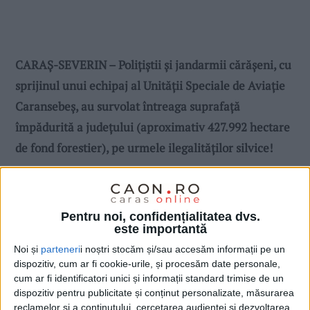
CARAŞ-SEVERIN – Poliţiştii şi jandarmii cărăşeni, cu
sprijinul unui echipaj al Unității Speciale de Aviație
Caransebeș, au survolat întreaga suprafaţă
împădurită a judeţului (aproximativ 427.992 hectare
de fond forestier), pe urmele ilegalităţilor silvice!
Pentru noi, confidențialitatea dvs.
este importantă
Noi și
parteneri
i noștri stocăm și/sau accesăm informații pe un
dispozitiv, cum ar fi cookie-urile, și procesăm date personale,
cum ar fi identificatori unici și informații standard trimise de un
dispozitiv pentru publicitate și conținut personalizate, măsurarea
reclamelor și a conținutului, cercetarea audienței și dezvoltarea