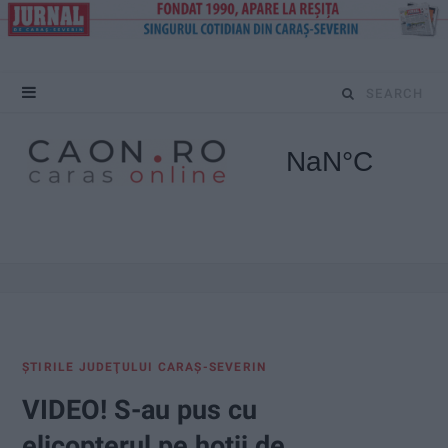
S
e
a
r
c
h
f
ŞTIRILE JUDEŢULUI CARAŞ-SEVERIN
o
VIDEO! S-au pus cu
r
elicopterul pe hoţii de