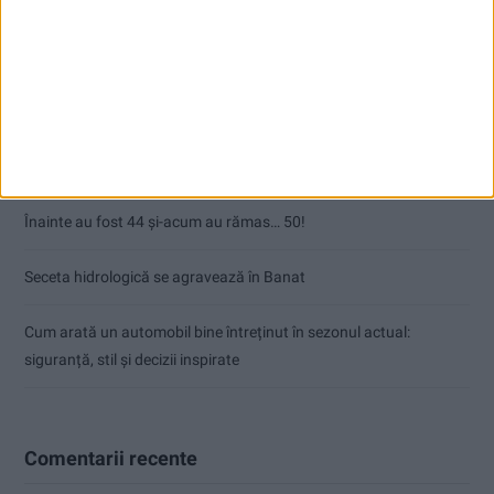
Articole recente
Ultimul bloc de locuințe sociale din Stavila, recepționat
ANUNŢ OPRIRE APĂ ÎN BOCȘA
Înainte au fost 44 și-acum au rămas… 50!
Seceta hidrologică se agravează în Banat
Cum arată un automobil bine întreținut în sezonul actual:
siguranță, stil și decizii inspirate
Comentarii recente