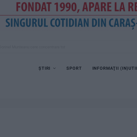
Dorinel Munteanu cere concentrare totală!
ȘTIRI
SPORT
INFORMAŢII (IN)UTI