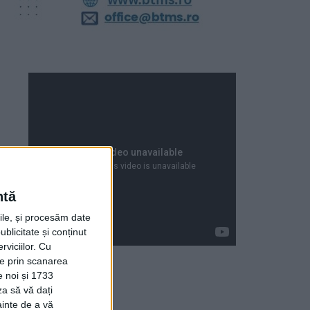
ntă
rile, și procesăm date
ublicitate și conținut
viciilor.
Cu
ție prin scanarea
e noi și 1733
za să vă dați
Articole recente
ainte de a vă