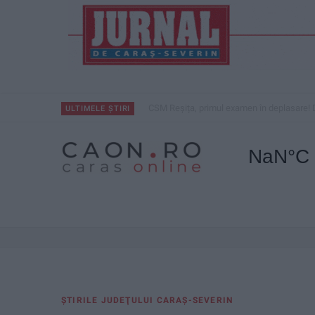
CSM Reșița, primul examen în deplasare! 
ULTIMELE ȘTIRI
ŞTIRILE JUDEŢULUI CARAŞ-SEVERIN