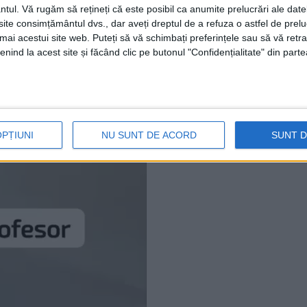
ată, uitată sau dezgropată, gravitatea faptei
ntul.
Vă rugăm să rețineți că este posibil ca anumite prelucrări ale date
te consimțământul dvs., dar aveți dreptul de a refuza o astfel de prelu
 este una singulară. Iar
infracționalitatea,
umai acestui site web. Puteți să vă schimbați preferințele sau să vă ret
g-ul
rămân în continuare fenomene greu de
nind la acest site și făcând clic pe butonul "Confidențialitate" din parte
nat.
OPȚIUNI
NU SUNT DE ACORD
SUNT 