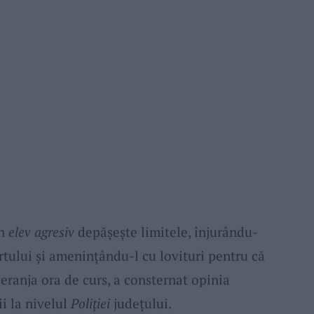
un
elev agresiv
depășește limitele, înjurându-
ortului și amenințându-l cu lovituri pentru că
deranja ora de curs, a consternat opinia
ii la nivelul
Poliției
județului.