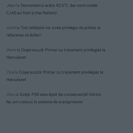
Jean
la
Termometrul arăta 42,5°C, dar controalele
CJAS au fost și mai fierbinți
uctm
la
Toți cetățenii vor avea privilegiu de primar la
refacerea străzilor!
Dorin
la
Coșei acuză: Primar cu tratament privilegiat la
Herculane!
Tica
la
Coșei acuză: Primar cu tratament privilegiat la
Herculane!
Dinu
la
Gaiţă: PSD este lipsit de consecvență! Gârtoi:
Nu am crescut în sisteme de aranjamente!