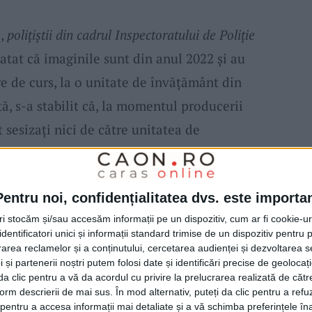
e,
polițiștii din cadrul Inspectoratului de Poliție
atat că imaginile sunt din anul 2022 și au
re de curs, la o unitate de învățământ din
, s-a stabilit că, la momentul producerii
 sesizați nici de către unitatea de
 didactic, situația a fost gestionată la
ancționat disciplinar
conform regulamentului
Pentru noi, confidențialitatea dvs. este importa
t.
Inspectoratul de Poliție Județean Caraș-
tri stocăm și/sau accesăm informații pe un dispozitiv, cum ar fi cookie-u
itate în ceea ce privește distribuirea
dentificatori unici și informații standard trimise de un dispozitiv pentru p
ediul online, pentru a evita interpretări
rea reclamelor și a conținutului, cercetarea audienței și dezvoltarea ser
 și partenerii noștri putem folosi date și identificări precise de geoloca
țului.
i da clic pentru a vă da acordul cu privire la prelucrarea realizată de cătr
form descrierii de mai sus. În mod alternativ, puteți da clic pentru a refu
entru a accesa informații mai detaliate și a vă schimba preferințele în