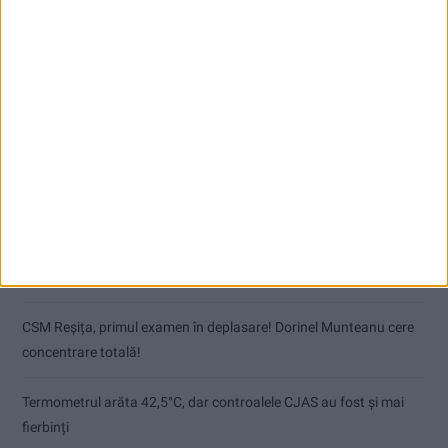
Articole recente
Autoutilitară, microbuz, proiectoare și lumini pentru Teatrul de
Vest
Pe toate șantierele se lucrează cu spor
CSM Reșița, primul examen în deplasare! Dorinel Munteanu cere
concentrare totală!
Termometrul arăta 42,5°C, dar controalele CJAS au fost și mai
fierbinți