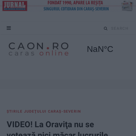
S
e
a
r
c
h
f
ŞTIRILE JUDEŢULUI CARAŞ-SEVERIN
o
VIDEO! La Oraviţa nu se
r
votează nici măcar lucrurile