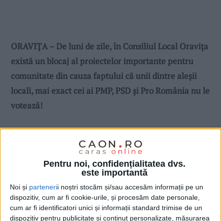
ORAVIŢA – De luni de zile, în Consiliul Local Oraviţa
există un blocaj al proiectelor importante pentru
comunitate din cauza faptului că unii dintre aleşii
locali, mai exact cei ai PMP, PSD şi Pro România nu le
votează!
Pentru noi, confidențialitatea dvs.
este importantă
Noi și
parteneri
i noștri stocăm și/sau accesăm informații pe un
dispozitiv, cum ar fi cookie-urile, și procesăm date personale,
cum ar fi identificatori unici și informații standard trimise de un
dispozitiv pentru publicitate și conținut personalizate, măsurarea