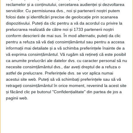
reclamelor și a conținutului, cercetarea audienței și dezvoltarea
serviciilor.
Cu permisiunea dvs., noi și partenerii noștri putem
folosi date și identificări precise de geolocație prin scanarea
dispozitivului. Puteți da clic pentru a vă da acordul cu privire la
prelucrarea realizată de către noi și 1733 partenerii noștri
conform descrierii de mai sus. În mod alternativ, puteți da clic
pentru a refuza să vă dați consimțământul sau pentru a accesa
informații mai detaliate și a vă schimba preferințele înainte de a
vă exprima consimțământul.
Vă rugăm să rețineți că este posibil
ca anumite prelucrări ale datelor dvs. cu caracter personal să nu
necesite consimțământul dvs., dar aveți dreptul de a refuza o
astfel de prelucrare. Preferințele dvs. se vor aplica numai
acestui site web. Puteți să vă schimbați preferințele sau să vă
retrageți consimțământul în orice moment, revenind la acest site
O delegație alcătuită din 65 de persoane, consilieri
și făcând clic pe butonul "Confidențialitate" din partea de jos a
paginii web.
locali, funcționari publici din primărie și elevi, în
frunte cu
primarul orașului Leova din Republica
Moldova,
s-a deplasat 1000 de km pentru a semna
acordul de înfrățire cu orașul
Oravița.