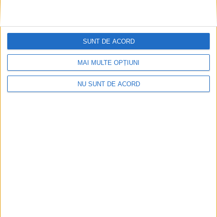
Pe toate șantierele se lucrează cu spor
SUNT DE ACORD
2026-08-06
MAI MULTE OPȚIUNI
NU SUNT DE ACORD
CSM Reșița, primul examen în deplasare! Dorinel