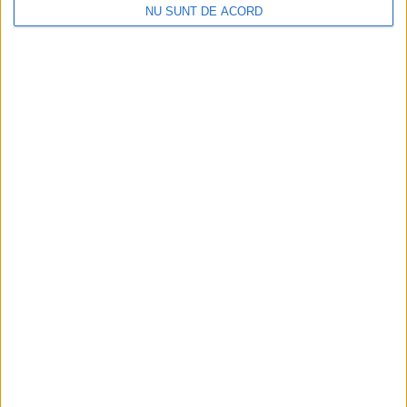
NU SUNT DE ACORD
CSM Reșița, primul examen în deplasare! Dorinel
Munteanu cere concentrare totală!
2026-08-06