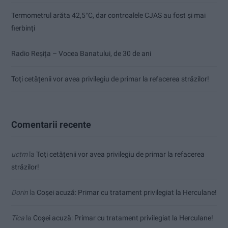
Termometrul arăta 42,5°C, dar controalele CJAS au fost și mai
fierbinți
Radio Reșița – Vocea Banatului, de 30 de ani
Toți cetățenii vor avea privilegiu de primar la refacerea străzilor!
Comentarii recente
uctm
la
Toți cetățenii vor avea privilegiu de primar la refacerea
străzilor!
Dorin
la
Coșei acuză: Primar cu tratament privilegiat la Herculane!
Tica
la
Coșei acuză: Primar cu tratament privilegiat la Herculane!