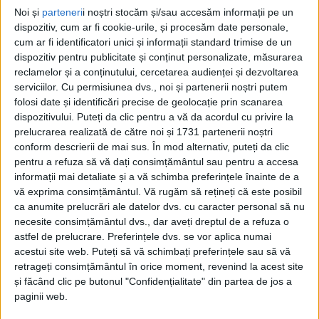
Noi și
parteneri
i noștri stocăm și/sau accesăm informații pe un
dispozitiv, cum ar fi cookie-urile, și procesăm date personale,
cum ar fi identificatori unici și informații standard trimise de un
dispozitiv pentru publicitate și conținut personalizate, măsurarea
reclamelor și a conținutului, cercetarea audienței și dezvoltarea
serviciilor.
Cu permisiunea dvs., noi și partenerii noștri putem
folosi date și identificări precise de geolocație prin scanarea
dispozitivului. Puteți da clic pentru a vă da acordul cu privire la
prelucrarea realizată de către noi și 1731 partenerii noștri
conform descrierii de mai sus. În mod alternativ, puteți da clic
pentru a refuza să vă dați consimțământul sau pentru a accesa
Jandarmeria Caraș-Severin
a transmis o
atenționare
informații mai detaliate și a vă schimba preferințele înainte de a
vă exprima consimțământul.
Vă rugăm să rețineți că este posibil
privind prezența faunei sălbatice în zona montană:
ca anumite prelucrări ale datelor dvs. cu caracter personal să nu
„În atenția turiștilor care au ales să petreacă această
necesite consimțământul dvs., dar aveți dreptul de a refuza o
astfel de prelucrare. Preferințele dvs. se vor aplica numai
minivacanță
în zona montană a județului nostru,
acestui site web. Puteți să vă schimbați preferințele sau să vă
dorim să îi informăm că, pe
traseul DAF Șucu
, care
retrageți consimțământul în orice moment, revenind la acest site
leagă
Poiana Mărului de Muntele Mic
, au fost
și făcând clic pe butonul "Confidențialitate" din partea de jos a
paginii web.
observate
urme
proaspete de
urs
și
zimbru.
Mai mulți