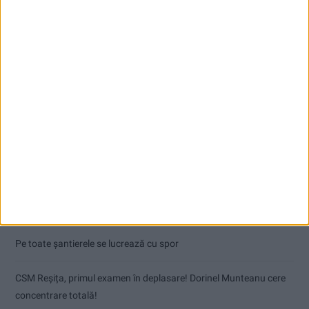
Articole recente
Pe toate șantierele se lucrează cu spor
CSM Reșița, primul examen în deplasare! Dorinel Munteanu cere
concentrare totală!