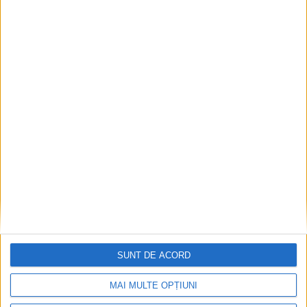
Pe toate șantierele se lucrează cu spor
2026-08-06
SUNT DE ACORD
MAI MULTE OPȚIUNI