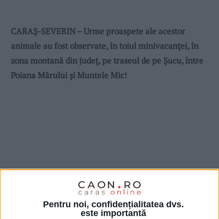
CARAȘ-SEVERIN – Urme proaspete ale acestor
animale au fost observate, în toiul minivacanței, în
zona montană din județ, pe traseul de pe Șucu, între
Poiana Mărului și Muntele Mic!
Pentru noi, confidențialitatea dvs.
este importantă