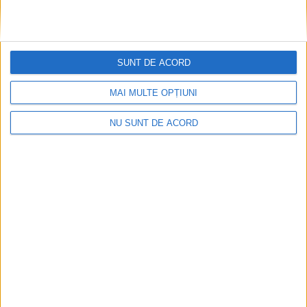
atenție la urși și zimbri!
21 APRILIE 2025, 08:51 AM
1 MINUT DE CITIRE
SUNT DE ACORD
CARAȘ-SEVERIN – Urme proaspete ale acestor animale au fost
observate, în toiul minivacanței, în zona montană din județ, pe
MAI MULTE OPȚIUNI
traseul de pe Șucu, între Poiana Mărului și Muntele Mic!
NU SUNT DE ACORD