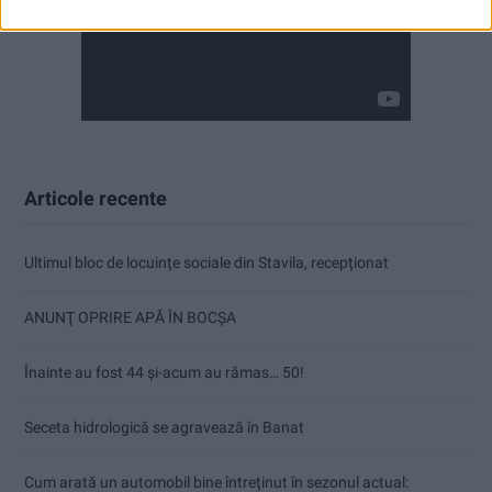
Articole recente
Ultimul bloc de locuințe sociale din Stavila, recepționat
ANUNŢ OPRIRE APĂ ÎN BOCȘA
Înainte au fost 44 și-acum au rămas… 50!
Seceta hidrologică se agravează în Banat
Cum arată un automobil bine întreținut în sezonul actual: