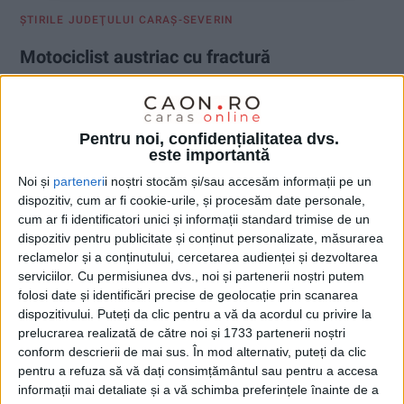
ŞTIRILE JUDEŢULUI CARAŞ-SEVERIN
Motociclist austriac cu fractură
deschisă pe Semenic
1 IUNIE 2026, 07:55 AM
2 MINUTE DE CITIRE
Pentru noi, confidențialitatea dvs.
este importantă
SEMENIC – Jandarmii din cadrul Postului Montan Văliug au
intervenit pentru a acorda sprijin unui cetățean austriac
Noi și
parteneri
i noștri stocăm și/sau accesăm informații pe un
implicat într-un accident de motocicletă produs într-o zonă
dispozitiv, cum ar fi cookie-urile, și procesăm date personale,
greu accesibilă din arealul natural al masivului Semenic!
cum ar fi identificatori unici și informații standard trimise de un
dispozitiv pentru publicitate și conținut personalizate, măsurarea
reclamelor și a conținutului, cercetarea audienței și dezvoltarea
serviciilor.
Cu permisiunea dvs., noi și partenerii noștri putem
folosi date și identificări precise de geolocație prin scanarea
dispozitivului. Puteți da clic pentru a vă da acordul cu privire la
prelucrarea realizată de către noi și 1733 partenerii noștri
conform descrierii de mai sus. În mod alternativ, puteți da clic
pentru a refuza să vă dați consimțământul sau pentru a accesa
informații mai detaliate și a vă schimba preferințele înainte de a