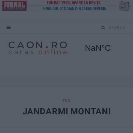
S
e
a
r
c
h
f
TAG
JANDARMI MONTANI
o
r