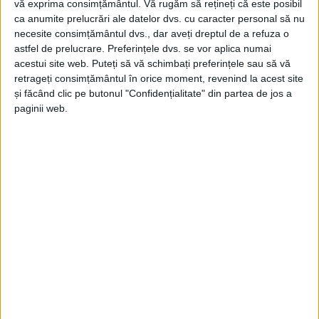
vă exprima consimțământul.
Vă rugăm să rețineți că este posibil
ca anumite prelucrări ale datelor dvs. cu caracter personal să nu
necesite consimțământul dvs., dar aveți dreptul de a refuza o
astfel de prelucrare. Preferințele dvs. se vor aplica numai
acestui site web. Puteți să vă schimbați preferințele sau să vă
retrageți consimțământul în orice moment, revenind la acest site
și făcând clic pe butonul "Confidențialitate" din partea de jos a
ŞTIRILE JUDEŢULUI CARAŞ-SEVERIN
paginii web.
12.000 de lei amendă pentru turiștii
cehi surprinși sfredelind off-road
Poiana Mărului
21 SEPTEMBRIE 2025, 07:25 PM
1 MINUT DE CITIRE
CARAȘ-SEVERIN – Șase mașini de teren au pătruns în
ecosistemul alpin protejat, fiind surprinse de jandarmi în zona
DAF Șucu!