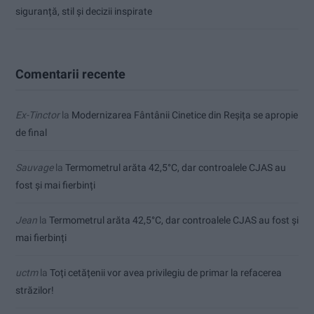
siguranță, stil și decizii inspirate
Comentarii recente
Ex-Tinctor
la
Modernizarea Fântânii Cinetice din Reșița se apropie
de final
Sauvage
la
Termometrul arăta 42,5°C, dar controalele CJAS au
fost și mai fierbinți
Jean
la
Termometrul arăta 42,5°C, dar controalele CJAS au fost și
mai fierbinți
uctm
la
Toți cetățenii vor avea privilegiu de primar la refacerea
străzilor!