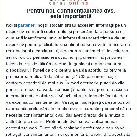
Pentru noi, confidențialitatea dvs.
este importantă
Noi și
parteneri
i noștri stocăm și/sau accesăm informații pe un
dispozitiv, cum ar fi cookie-urile, și procesăm date personale,
cum ar fi identificatori unici și informații standard trimise de un
dispozitiv pentru publicitate și conținut personalizate, măsurarea
reclamelor și a conținutului, cercetarea audienței și dezvoltarea
serviciilor.
Cu permisiunea dvs., noi și partenerii noștri putem
folosi date și identificări precise de geolocație prin scanarea
dispozitivului. Puteți da clic pentru a vă da acordul cu privire la
„Astăzi m-a sunat
Sorin,
un prieten din
Reșița,
care
prelucrarea realizată de către noi și 1733 partenerii noștri
s-a repatriat nu de mult timp acasă, după 20 de ani
conform descrierii de mai sus. În mod alternativ, puteți da clic
pentru a refuza să vă dați consimțământul sau pentru a accesa
de muncă prin Europa, nota
senatorul Marcel Vela
,
informații mai detaliate și a vă schimba preferințele înainte de a
duminică, pe o rețea de socializare. Era foarte necăjit
vă exprima consimțământul.
Vă rugăm să rețineți că este posibil
ca anumite prelucrări ale datelor dvs. cu caracter personal să nu
și revoltat. Primise un video de la cineva cum
necesite consimțământul dvs., dar aveți dreptul de a refuza o
«dresorul»
o bătea într-un mod barbar pe
Lisa,
astfel de prelucrare. Preferințele dvs. se vor aplica numai
cățelușa lui pe care o dăduse să o învețe câteva
acestui site web. Puteți să vă schimbați preferințele sau să vă
retrageți consimțământul în orice moment, revenind la acest site