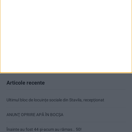
Articole recente
Ultimul bloc de locuințe sociale din Stavila, recepționat
ANUNŢ OPRIRE APĂ ÎN BOCȘA
Înainte au fost 44 și-acum au rămas… 50!