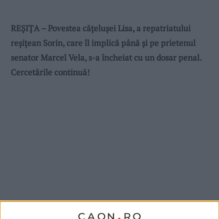
REȘIȚA – Povestea cățelușei Lisa, a repatriatului
reșițean Sorin, care îl implică până și pe prietenul
senator Marcel Vela, s-a încheiat cu un dosar penal.
Cercetările continuă!