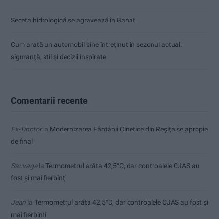
Seceta hidrologică se agravează în Banat
Cum arată un automobil bine întreținut în sezonul actual:
siguranță, stil și decizii inspirate
Comentarii recente
Ex-Tinctor
la
Modernizarea Fântânii Cinetice din Reșița se apropie
de final
Sauvage
la
Termometrul arăta 42,5°C, dar controalele CJAS au
fost și mai fierbinți
Jean
la
Termometrul arăta 42,5°C, dar controalele CJAS au fost și
mai fierbinți