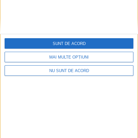
SUNT DE ACORD
MAI MULTE OPȚIUNI
NU SUNT DE ACORD
Ultimul bloc de locuințe sociale din Stavila,
recepționat
2026-08-07