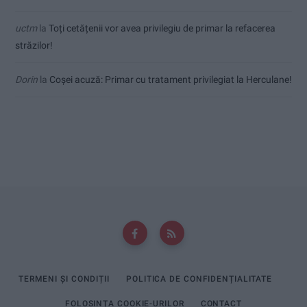
uctm
la
Toți cetățenii vor avea privilegiu de primar la refacerea
străzilor!
Dorin
la
Coșei acuză: Primar cu tratament privilegiat la Herculane!
TERMENI ȘI CONDIȚII
POLITICA DE CONFIDENȚIALITATE
FOLOSINȚA COOKIE-URILOR
CONTACT