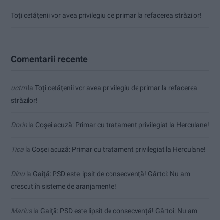
Toți cetățenii vor avea privilegiu de primar la refacerea străzilor!
Comentarii recente
uctm
la
Toți cetățenii vor avea privilegiu de primar la refacerea
străzilor!
Dorin
la
Coșei acuză: Primar cu tratament privilegiat la Herculane!
Tica
la
Coșei acuză: Primar cu tratament privilegiat la Herculane!
Dinu
la
Gaiţă: PSD este lipsit de consecvență! Gârtoi: Nu am
crescut în sisteme de aranjamente!
Marius
la
Gaiţă: PSD este lipsit de consecvență! Gârtoi: Nu am