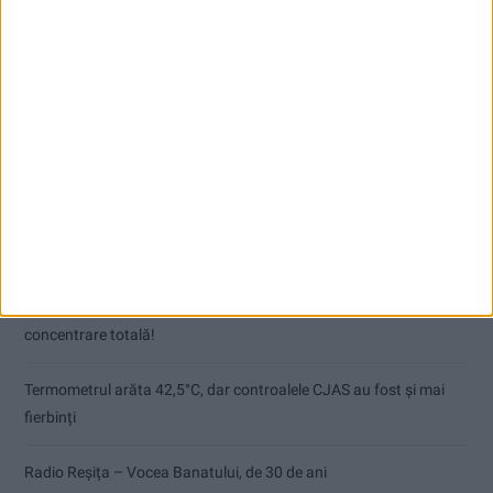
Articole recente
Pe toate șantierele se lucrează cu spor
CSM Reșița, primul examen în deplasare! Dorinel Munteanu cere
concentrare totală!
Termometrul arăta 42,5°C, dar controalele CJAS au fost și mai
fierbinți
Radio Reșița – Vocea Banatului, de 30 de ani