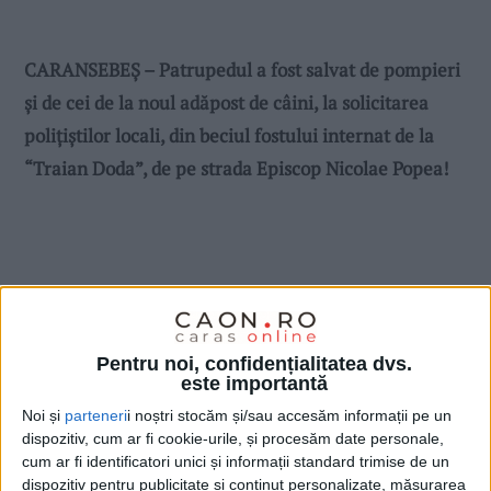
CARANSEBEȘ – Patrupedul a fost salvat de pompieri
și de cei de la noul adăpost de câini, la solicitarea
polițiștilor locali, din beciul fostului internat de la
“Traian Doda”, de pe strada Episcop Nicolae Popea!
Pentru noi, confidențialitatea dvs.
este importantă
Noi și
parteneri
i noștri stocăm și/sau accesăm informații pe un
dispozitiv, cum ar fi cookie-urile, și procesăm date personale,
cum ar fi identificatori unici și informații standard trimise de un
dispozitiv pentru publicitate și conținut personalizate, măsurarea