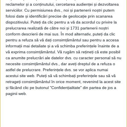
reclamelor și a conținutului, cercetarea audienței și dezvoltarea
serviciilor.
Cu permisiunea dvs., noi și partenerii noștri putem
folosi date și identificări precise de geolocație prin scanarea
dispozitivului. Puteți da clic pentru a vă da acordul cu privire la
prelucrarea realizată de către noi și 1731 partenerii noștri
conform descrierii de mai sus. În mod alternativ, puteți da clic
pentru a refuza să vă dați consimțământul sau pentru a accesa
informații mai detaliate și a vă schimba preferințele înainte de a
vă exprima consimțământul.
Vă rugăm să rețineți că este posibil
ca anumite prelucrări ale datelor dvs. cu caracter personal să nu
necesite consimțământul dvs., dar aveți dreptul de a refuza o
După cum a precizat
Cristi Brecica
,
ciobănescul de
astfel de prelucrare. Preferințele dvs. se vor aplica numai
acestui site web. Puteți să vă schimbați preferințele sau să vă
Asia Centrală
a fost sedat pentru a nu-i pune în
retrageți consimțământul în orice moment, revenind la acest site
pericol pe cei care au venit să-l scoată din beciul
și făcând clic pe butonul "Confidențialitate" din partea de jos a
paginii web.
unde, cel mai probabil, a căzut. Scâncetele câinelui
au fost auzite de muncitorii care lucrează la
reabilitarea internatului.