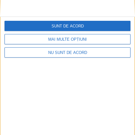
CSM Reșița, primul examen în deplasare! Dorinel
SUNT DE ACORD
Munteanu cere concentrare totală!
2026-08-06
MAI MULTE OPȚIUNI
NU SUNT DE ACORD