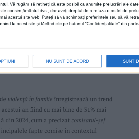
ntul.
Vă rugăm să rețineți că este posibil ca anumite prelucrări ale date
stem, generată de apropierea
brățării
purtată
te consimțământul dvs., dar aveți dreptul de a refuza o astfel de prelu
. În acel moment, autoritățile intră în alertă
umai acestui site web. Puteți să vă schimbați preferințele sau să vă ret
nind la acest site și făcând clic pe butonul "Confidențialitate" din parte
orice situație neplăcută.
timele nu sunt de acord cu această
i
montate anul acesta aproape s-au dublat
OPȚIUNI
NU SUNT DE ACORD
SUNT 
, când au fost montate 9 astfel de dispozitive
 de
violență în familie
înregistrează un trend
 acestui an fiind cu mai bine de 31% mai
dă din 2024, cum a precizat
comisarul-șef
principalele fapte comise în contextul