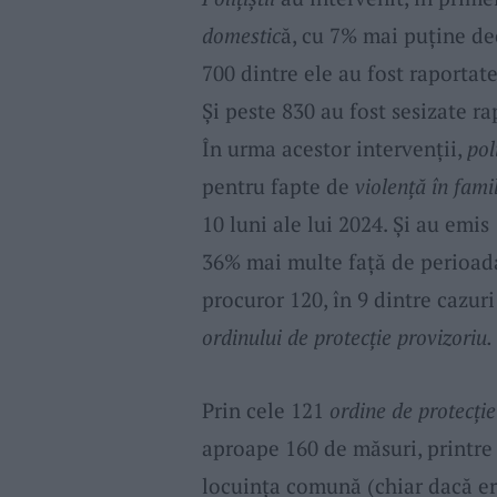
domestic
ă, cu 7% mai puține de
700 dintre ele au fost raportat
Și peste 830 au fost sesizate ra
În urma acestor intervenții,
poli
pentru fapte de
violență în fami
10 luni ale lui 2024. Și au emis
36% mai multe față de perioada
procuror 120, în 9 dintre cazuri
ordinului de protecție provizoriu.
Prin cele 121
ordine de protecție 
aproape 160 de măsuri, printr
locuința comună (chiar dacă era