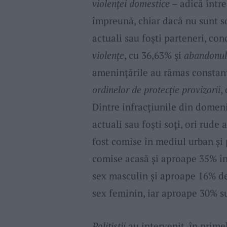
violenței domestice
– adică între
împreună, chiar dacă nu sunt so
actuali sau foști parteneri, co
violențe
, cu 36,63% și
abandonul 
amenințările au rămas constante
ordinelor de protecție provizorii
,
Dintre infracțiunile din domen
actuali sau foști soți, ori rude
fost comise în mediul urban și 
comise acasă și aproape 35% în
sex masculin și aproape 16% de
sex feminin, iar aproape 30% s
Polițiștii
au intervenit, în prime