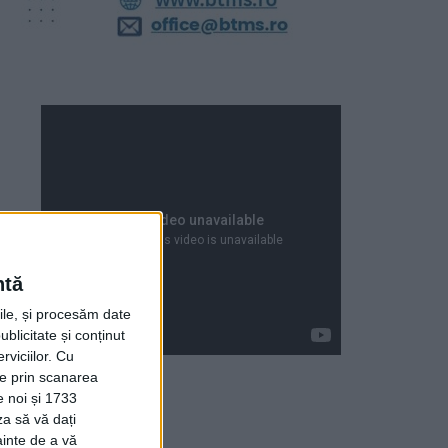
ntă
rile, și procesăm date
ublicitate și conținut
viciilor.
Cu
ție prin scanarea
e noi și 1733
za să vă dați
Articole recente
ainte de a vă