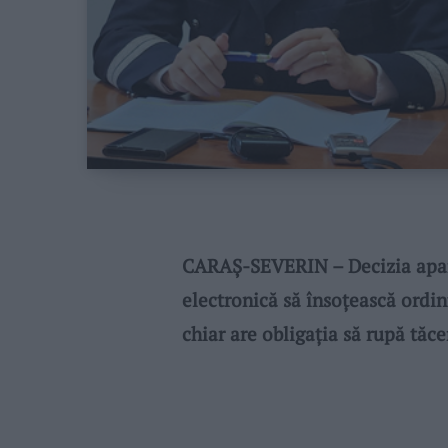
CARAŞ-SEVERIN – Decizia aparț
electronică să însoțească ordin
chiar are obligația să rupă tăce