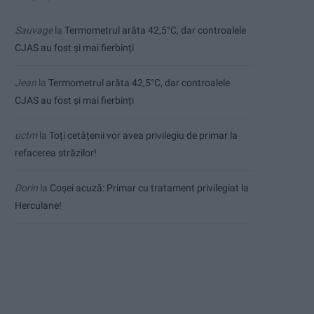
Sauvage
la
Termometrul arăta 42,5°C, dar controalele
CJAS au fost și mai fierbinți
Jean
la
Termometrul arăta 42,5°C, dar controalele
CJAS au fost și mai fierbinți
uctm
la
Toți cetățenii vor avea privilegiu de primar la
refacerea străzilor!
Dorin
la
Coșei acuză: Primar cu tratament privilegiat la
Herculane!