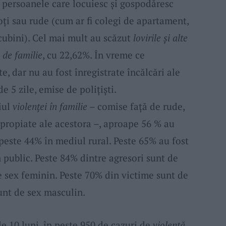
 persoanele care locuiesc și gospodăresc
ți sau rude (cum ar fi colegi de apartament,
ncubini). Cel mai mult au scăzut
lovirile și alte
de familie
, cu 22,62%. În vreme ce
, dar nu au fost înregistrate încălcări ale
 de 5 zile, emise de polițiști.
iul
violenței în familie
– comise față de rude,
 apropiate ale acestora –, aproape 56 % au
peste 44% în mediul rural. Peste 65% au fost
 public. Peste 84% dintre agresori sunt de
 sex feminin. Peste 70% din victime sunt de
unt de sex masculin.
le 10 luni, în peste 950 de cazuri de
violență