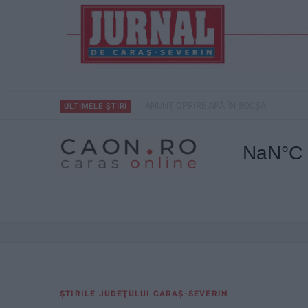
ANUNŢ OPRIRE APĂ ÎN BOCȘA
ULTIMELE ȘTIRI
ŞTIRILE JUDEŢULUI CARAŞ-SEVERIN