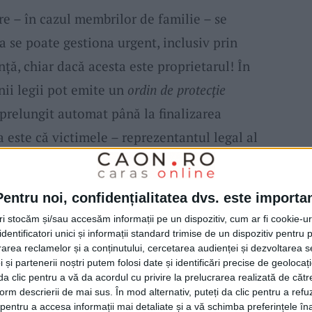
e – în cazul membrilor de familie – se
a se poate gestiona urgent, inclusiv prin
ță, chiar dacă acesta este proprietarul! În
nii legii pot emite un
ordin de protecție
e, prelungit automat până la finalizarea
a este că victimele – reprezentantul legal al
minorilor agresaț
i chiar de reprezentantul
stemului de monitorizare.
Pentru noi, confidențialitatea dvs. este importa
tri stocăm și/sau accesăm informații pe un dispozitiv, cum ar fi cookie-u
nul pentru victimă, celălalt pentru
agresor,
dentificatori unici și informații standard trimise de un dispozitiv pentru p
rea reclamelor și a conținutului, cercetarea audienței și dezvoltarea ser
e glezna sau mâna
agresorului,
după cum a
 și partenerii noștri putem folosi date și identificări precise de geoloca
itrie-Alin Anderca, șeful Biroului de Ordine
i da clic pentru a vă da acordul cu privire la prelucrarea realizată de cătr
form descrierii de mai sus. În mod alternativ, puteți da clic pentru a refu
 că sistemul nu urmărește victima, decât
entru a accesa informații mai detaliate și a vă schimba preferințele în