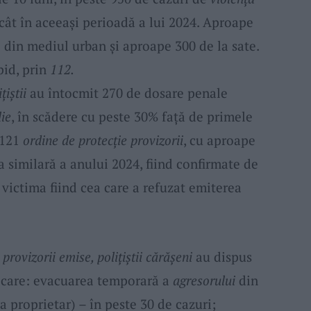
cât în aceeași perioadă a lui 2024. Aproape
e din mediul urban și aproape 300 de la sate.
pid, prin
112.
țiștii
au întocmit 270 de dosare penale
lie
, în scădere cu peste 30% față de primele
 121
ordine de protecție provizorii
, cu aproape
 similară a anului 2024, fiind confirmate de
 victima fiind cea care a refuzat emiterea
provizorii emise, polițiștii cărășeni
au dispus
e care: evacuarea temporară a
agresorului
din
 proprietar) – în peste 30 de cazuri;