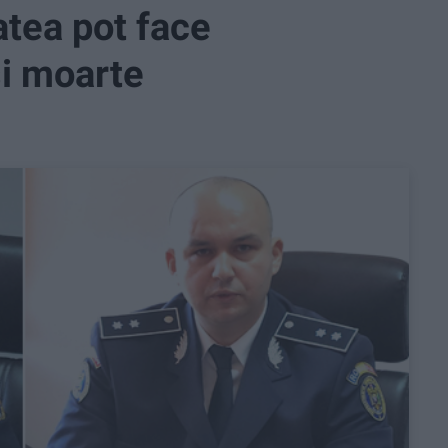
atea pot face
și moarte