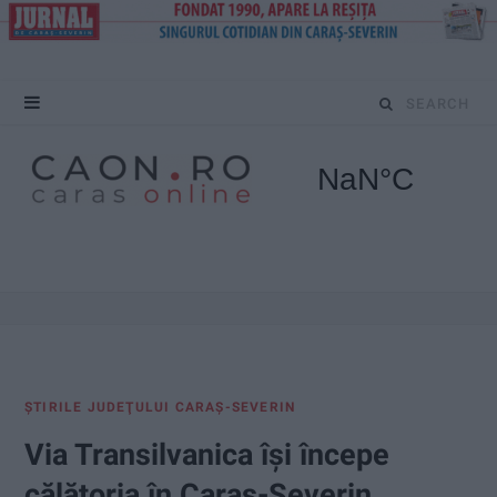
S
e
a
r
c
h
f
ŞTIRILE JUDEŢULUI CARAŞ-SEVERIN
o
Via Transilvanica îşi începe
r
călătoria în Caraş-Severin