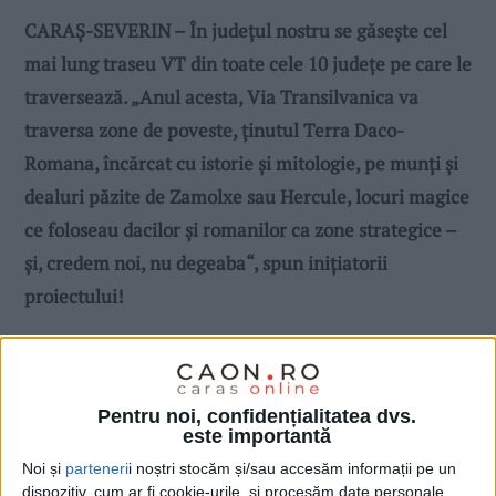
CARAŞ-SEVERIN – În judeţul nostru se găsește cel
mai lung traseu VT din toate cele 10 județe pe care le
traversează. „Anul acesta, Via Transilvanica va
traversa zone de poveste, ținutul Terra Daco-
Romana, încărcat cu istorie și mitologie, pe munți și
dealuri păzite de Zamolxe sau Hercule, locuri magice
ce foloseau dacilor și romanilor ca zone strategice –
și, credem noi, nu degeaba“, spun iniţiatorii
proiectului!
Pentru noi, confidențialitatea dvs.
este importantă
Noi și
parteneri
i noștri stocăm și/sau accesăm informații pe un
dispozitiv, cum ar fi cookie-urile, și procesăm date personale,