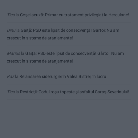
Tica
la
Coșei acuză: Primar cu tratament privilegiat la Herculane!
Dinu
la
Gaiţă: PSD este lipsit de consecvență! Gârtoi: Nu am
crescut în sisteme de aranjamente!
Marius
la
Gaiţă: PSD este lipsit de consecvență! Gârtoi: Nu am
crescut în sisteme de aranjamente!
Raz
la
Relansarea siderurgiei în Valea Bistrei, în lucru
Tica
la
Restricții: Codul roșu topește și asfaltul Caraș-Severinului!