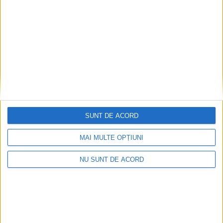
Coșei acuză: Primar cu tratament privilegiat la
Herculane!
2026-08-05
SUNT DE ACORD
MAI MULTE OPȚIUNI
NU SUNT DE ACORD