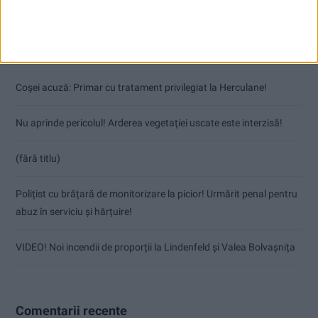
Articole recente
Coșei acuză: Primar cu tratament privilegiat la Herculane!
Nu aprinde pericolul! Arderea vegetației uscate este interzisă!
(fără titlu)
Polițist cu brățară de monitorizare la picior! Urmărit penal pentru
abuz în serviciu și hărțuire!
VIDEO! Noi incendii de proporții la Lindenfeld și Valea Bolvașnița
Comentarii recente