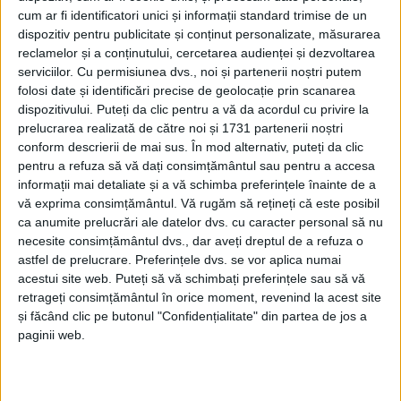
cum ar fi identificatori unici și informații standard trimise de un
dispozitiv pentru publicitate și conținut personalizate, măsurarea
reclamelor și a conținutului, cercetarea audienței și dezvoltarea
serviciilor.
Cu permisiunea dvs., noi și partenerii noștri putem
folosi date și identificări precise de geolocație prin scanarea
dispozitivului. Puteți da clic pentru a vă da acordul cu privire la
prelucrarea realizată de către noi și 1731 partenerii noștri
conform descrierii de mai sus. În mod alternativ, puteți da clic
pentru a refuza să vă dați consimțământul sau pentru a accesa
informații mai detaliate și a vă schimba preferințele înainte de a
vă exprima consimțământul.
Vă rugăm să rețineți că este posibil
ca anumite prelucrări ale datelor dvs. cu caracter personal să nu
necesite consimțământul dvs., dar aveți dreptul de a refuza o
astfel de prelucrare. Preferințele dvs. se vor aplica numai
acestui site web. Puteți să vă schimbați preferințele sau să vă
retrageți consimțământul în orice moment, revenind la acest site
Cei de la
Via Transilvanica
au dat drumul ultimelor
și făcând clic pe butonul "Confidențialitate" din partea de jos a
vești îmbucurătoare și anume că au început să
paginii web.
lucreze în județul
Caraș-Severin:
„Avem sprijinul
autorităților locale, avem sprijinul unor antreprenori