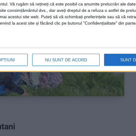
ntul.
Vă rugăm să rețineți că este posibil ca anumite prelucrări ale date
te consimțământul dvs., dar aveți dreptul de a refuza o astfel de prelu
umai acestui site web. Puteți să vă schimbați preferințele sau să vă ret
nind la acest site și făcând clic pe butonul "Confidențialitate" din parte
OPȚIUNI
NU SUNT DE ACORD
SUNT 
ntani