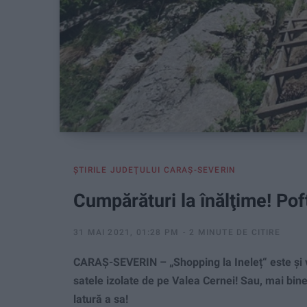
ŞTIRILE JUDEŢULUI CARAŞ-SEVERIN
Cumpărături la înălţime! Poftiţ
31 MAI 2021, 01:28 PM
2 MINUTE DE CITIRE
CARAŞ-SEVERIN – „Shopping la Ineleț“ este şi 
satele izolate de pe Valea Cernei! Sau, mai bine
latură a sa!