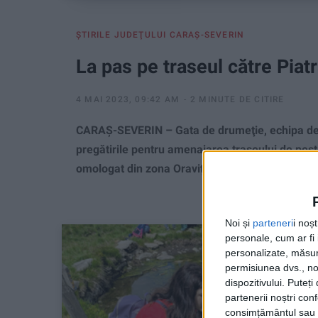
ŞTIRILE JUDEŢULUI CARAŞ-SEVERIN
La pas pe traseul către Piatr
4 MAI 2023, 09:42 AM
2 MINUTE DE CITIRE
CARAŞ-SEVERIN – Gata de drumeţie, echipa de 
pregătirile pentru amenajarea traseului de peste
omologat din zona Oraviţei!
Noi și
parteneri
i noș
personale, cum ar fi i
personalizate, măsura
permisiunea dvs., noi
dispozitivului. Puteț
partenerii noștri con
consimțământul sau p