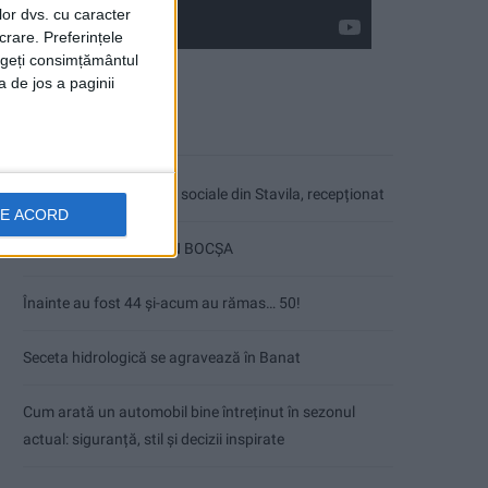
lor dvs. cu caracter
crare. Preferințele
rageți consimțământul
a de jos a paginii
Articole recente
Ultimul bloc de locuințe sociale din Stavila, recepționat
DE ACORD
ANUNŢ OPRIRE APĂ ÎN BOCȘA
Înainte au fost 44 și-acum au rămas… 50!
Seceta hidrologică se agravează în Banat
Cum arată un automobil bine întreținut în sezonul
actual: siguranță, stil și decizii inspirate