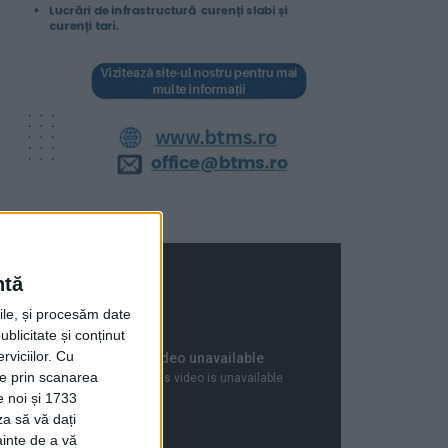
ntă
rile, și procesăm date
ublicitate și conținut
viciilor.
Cu
ție prin scanarea
e noi și 1733
za să vă dați
ainte de a vă