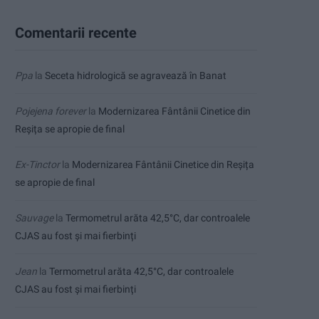
Comentarii recente
Ppa
la
Seceta hidrologică se agravează în Banat
Pojejena forever
la
Modernizarea Fântânii Cinetice din
Reșița se apropie de final
Ex-Tinctor
la
Modernizarea Fântânii Cinetice din Reșița
se apropie de final
Sauvage
la
Termometrul arăta 42,5°C, dar controalele
CJAS au fost și mai fierbinți
Jean
la
Termometrul arăta 42,5°C, dar controalele
CJAS au fost și mai fierbinți