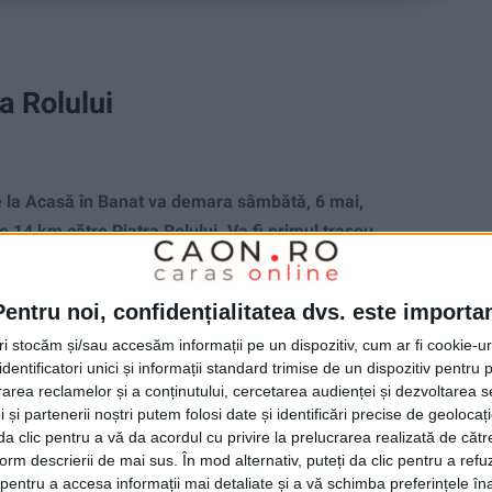
a Rolului
la Acasă în Banat va demara sâmbătă, 6 mai,
 14 km către Piatra Rolului. Va fi primul traseu
Pentru noi, confidențialitatea dvs. este importa
tri stocăm și/sau accesăm informații pe un dispozitiv, cum ar fi cookie-u
dentificatori unici și informații standard trimise de un dispozitiv pentru p
rea reclamelor și a conținutului, cercetarea audienței și dezvoltarea ser
 și partenerii noștri putem folosi date și identificări precise de geoloca
i da clic pentru a vă da acordul cu privire la prelucrarea realizată de cătr
form descrierii de mai sus. În mod alternativ, puteți da clic pentru a refu
entru a accesa informații mai detaliate și a vă schimba preferințele în