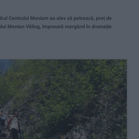
drul Centrului Moniom au ales să petreacă, preț de
stului Montan Văliug, împreună mergând în drumeție