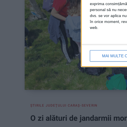
exprima consimțămâ
personal să nu necesi
dvs. se vor aplica n
în orice moment, reve
web.
MAI MULTE 
ŞTIRILE JUDEŢULUI CARAŞ-SEVERIN
O zi alături de jandarmii mo