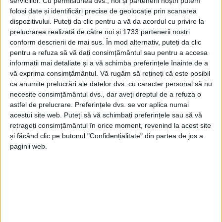
serviciilor.
Cu permisiunea dvs., noi și partenerii noștri putem
folosi date și identificări precise de geolocație prin scanarea
dispozitivului. Puteți da clic pentru a vă da acordul cu privire la
prelucrarea realizată de către noi și 1733 partenerii noștri
conform descrierii de mai sus. În mod alternativ, puteți da clic
pentru a refuza să vă dați consimțământul sau pentru a accesa
informații mai detaliate și a vă schimba preferințele înainte de a
vă exprima consimțământul.
Vă rugăm să rețineți că este posibil
ca anumite prelucrări ale datelor dvs. cu caracter personal să nu
necesite consimțământul dvs., dar aveți dreptul de a refuza o
Procedura inițiată de
SJUR,
luni, pe SEAP vizează
astfel de prelucrare. Preferințele dvs. se vor aplica numai
acestui site web. Puteți să vă schimbați preferințele sau să vă
achiziția unor lucrări de
reparații
curente și
retrageți consimțământul în orice moment, revenind la acest site
amenajări în cadrul
Secției ATI
și lucrări de reparație
și făcând clic pe butonul "Confidențialitate" din partea de jos a
paginii web.
a
acoperișului clădirii Staționarului 2
. În limitele unui
buget total de 1.040.001 lei au fost scoase la
licitație
cele două loturi de lucrări, termenul limită de
depunere a ofertelor fiind 12 noiembrie 2024.