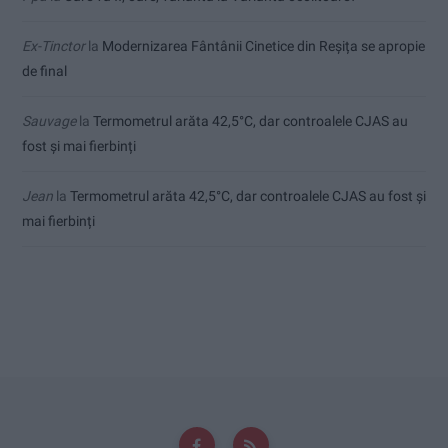
Ex-Tinctor
la
Modernizarea Fântânii Cinetice din Reșița se apropie
de final
Sauvage
la
Termometrul arăta 42,5°C, dar controalele CJAS au
fost și mai fierbinți
Jean
la
Termometrul arăta 42,5°C, dar controalele CJAS au fost și
mai fierbinți