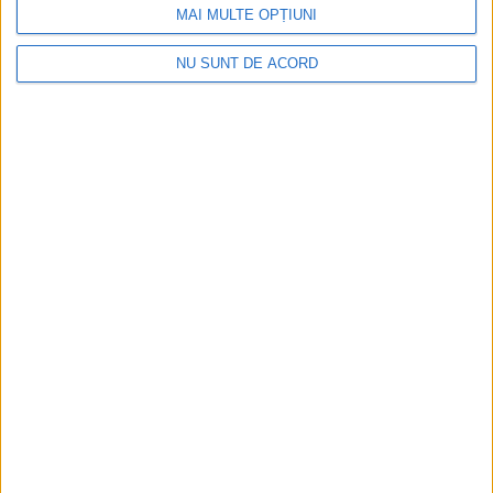
MAI MULTE OPȚIUNI
NU SUNT DE ACORD
TUR lansează primul traseu metropolitan: spre
Văliug și Crivaia
2026-08-10
Arhive