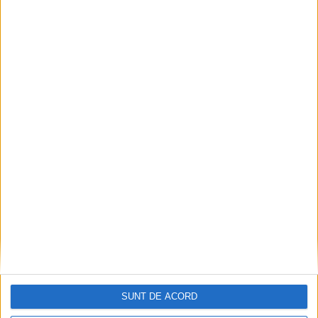
Or fi tinerii viitorul țării, dar să și-l facă singuri!
2026-08-10
SUNT DE ACORD