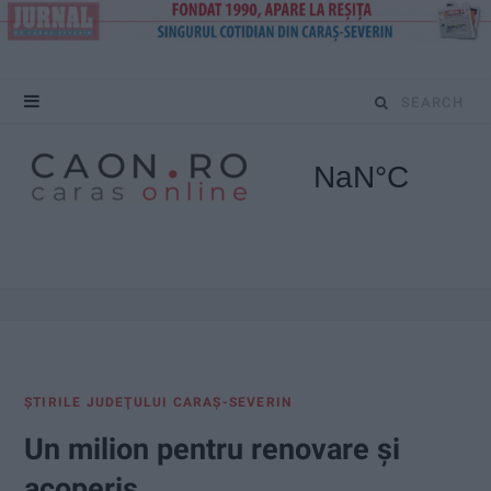
S
e
a
r
c
h
f
ŞTIRILE JUDEŢULUI CARAŞ-SEVERIN
o
Un milion pentru renovare și
r
acoperiș