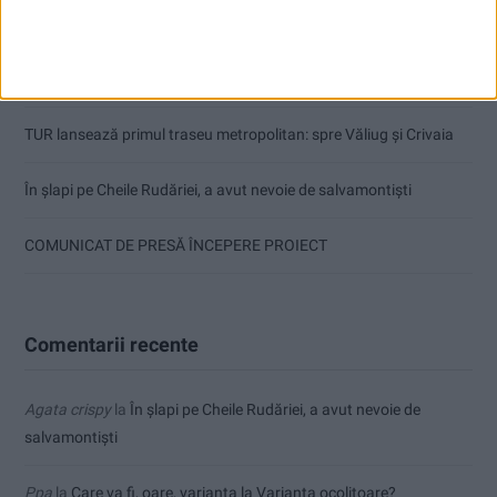
Procuror cărășean reținut după focuri de armă
Or fi tinerii viitorul țării, dar să și-l facă singuri!
TUR lansează primul traseu metropolitan: spre Văliug și Crivaia
În șlapi pe Cheile Rudăriei, a avut nevoie de salvamontiști
COMUNICAT DE PRESĂ ÎNCEPERE PROIECT
Comentarii recente
Agata crispy
la
În șlapi pe Cheile Rudăriei, a avut nevoie de
salvamontiști
Ppa
la
Care va fi, oare, varianta la Varianta ocolitoare?