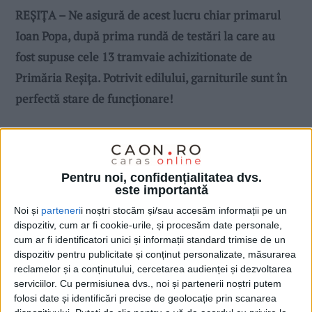
REȘIȚA – Ne asigură de acest lucru chiar primarul
Ioan Popa, după prima rundă de testări la care au
fost supuse cele 13 tramvaie achizitionate de
Primăria Reșița. Potrivit edilului, garniturile sunt în
perfectă stare de funcționare!
Pentru noi, confidențialitatea dvs.
este importantă
Noi și
parteneri
i noștri stocăm și/sau accesăm informații pe un
dispozitiv, cum ar fi cookie-urile, și procesăm date personale,
cum ar fi identificatori unici și informații standard trimise de un
dispozitiv pentru publicitate și conținut personalizate, măsurarea
reclamelor și a conținutului, cercetarea audienței și dezvoltarea
serviciilor.
Cu permisiunea dvs., noi și partenerii noștri putem
folosi date și identificări precise de geolocație prin scanarea