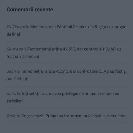
Comentarii recente
Ex-Tinctor
la
Modernizarea Fântânii Cinetice din Reșița se apropie
de final
Sauvage
la
Termometrul arăta 42,5°C, dar controalele CJAS au
fost și mai fierbinți
Jean
la
Termometrul arăta 42,5°C, dar controalele CJAS au fost și
mai fierbinți
uctm
la
Toți cetățenii vor avea privilegiu de primar la refacerea
străzilor!
Dorin
la
Coșei acuză: Primar cu tratament privilegiat la Herculane!