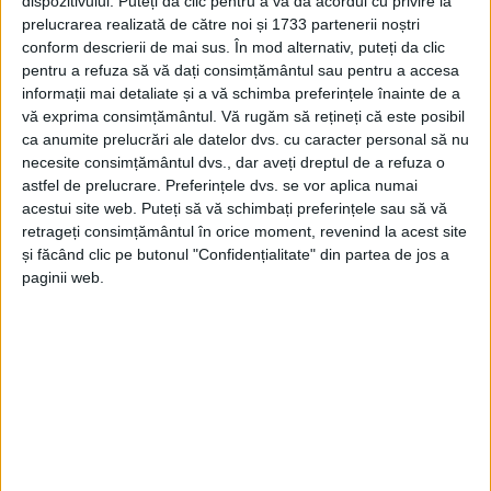
dispozitivului. Puteți da clic pentru a vă da acordul cu privire la
prelucrarea realizată de către noi și 1733 partenerii noștri
conform descrierii de mai sus. În mod alternativ, puteți da clic
pentru a refuza să vă dați consimțământul sau pentru a accesa
informații mai detaliate și a vă schimba preferințele înainte de a
vă exprima consimțământul.
Vă rugăm să rețineți că este posibil
ca anumite prelucrări ale datelor dvs. cu caracter personal să nu
necesite consimțământul dvs., dar aveți dreptul de a refuza o
astfel de prelucrare. Preferințele dvs. se vor aplica numai
acestui site web. Puteți să vă schimbați preferințele sau să vă
retrageți consimțământul în orice moment, revenind la acest site
„Și ultimul
tramvai
a finalizat zilele acestea prima
și făcând clic pe butonul "Confidențialitate" din partea de jos a
paginii web.
rundă de testări. În prima etapă, fiecare garnitură a
parcurs 500 de km pe
calea de rulare
, pentru a
verifica capacitatea de accelerare/frânare și pentru a
instrui noii
vatmani.
Toate
tramvaiele
au finalizat
testele fără să apară probleme. Mai rămâne setul
final de teste, ce va avea loc în primăvara anului
viitor. TRANSPORT PUBLIC MODERN, PENTRU TOȚI