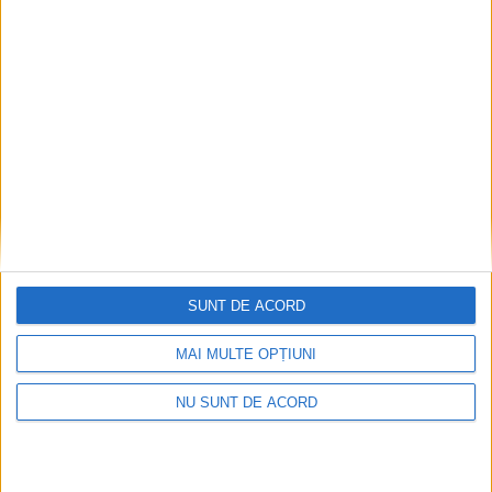
ANUNŢ OPRIRE APĂ ÎN BOCȘA
2026-08-07
SUNT DE ACORD
MAI MULTE OPȚIUNI
NU SUNT DE ACORD
Înainte au fost 44 și-acum au rămas… 50!