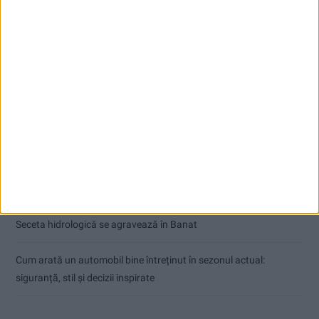
Articole recente
Ultimul bloc de locuințe sociale din Stavila, recepționat
ANUNŢ OPRIRE APĂ ÎN BOCȘA
Înainte au fost 44 și-acum au rămas… 50!
Seceta hidrologică se agravează în Banat
Cum arată un automobil bine întreținut în sezonul actual:
siguranță, stil și decizii inspirate