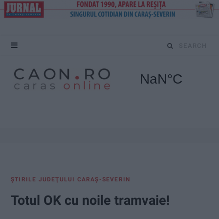
S
e
a
r
c
h
f
ŞTIRILE JUDEŢULUI CARAŞ-SEVERIN
o
Totul OK cu noile tramvaie!
r