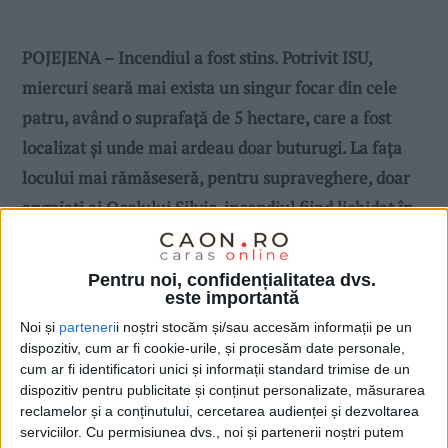
POJEJENA – Incendiul a fost stins. Potrivit ISU,
miercuri seară mai exista un singur focar din cele
patru, având o suprafață de 5 hectare, care a fost
localizat și unde mai ardeau doar buturugi. La fața
locului mai rămăseseră, pentru supraveghere, doar
angajați ai Ocolului Silvic, incendiul fiind lichidat în
totalitate miercuri seară, în jurul orei 20.20!
Pentru noi, confidențialitatea dvs.
este importantă
Noi și
parteneri
i noștri stocăm și/sau accesăm informații pe un
dispozitiv, cum ar fi cookie-urile, și procesăm date personale,
cum ar fi identificatori unici și informații standard trimise de un
dispozitiv pentru publicitate și conținut personalizate, măsurarea
reclamelor și a conținutului, cercetarea audienței și dezvoltarea
serviciilor.
Cu permisiunea dvs., noi și partenerii noștri putem