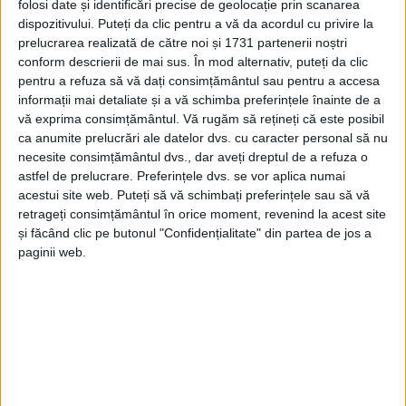
folosi date și identificări precise de geolocație prin scanarea
dispozitivului. Puteți da clic pentru a vă da acordul cu privire la
prelucrarea realizată de către noi și 1731 partenerii noștri
conform descrierii de mai sus. În mod alternativ, puteți da clic
pentru a refuza să vă dați consimțământul sau pentru a accesa
informații mai detaliate și a vă schimba preferințele înainte de a
vă exprima consimțământul.
Vă rugăm să rețineți că este posibil
ca anumite prelucrări ale datelor dvs. cu caracter personal să nu
necesite consimțământul dvs., dar aveți dreptul de a refuza o
astfel de prelucrare. Preferințele dvs. se vor aplica numai
acestui site web. Puteți să vă schimbați preferințele sau să vă
retrageți consimțământul în orice moment, revenind la acest site
și făcând clic pe butonul "Confidențialitate" din partea de jos a
paginii web.
„După lichidarea
incendiului de vegetație uscată și
fond forestier
, în total au fost arse aproximativ 50 ha
vegetație
uscată.
După trei zile de luptă cu focul,
pompierii cărășeni
au lichidat
incendiul
izbucnit la