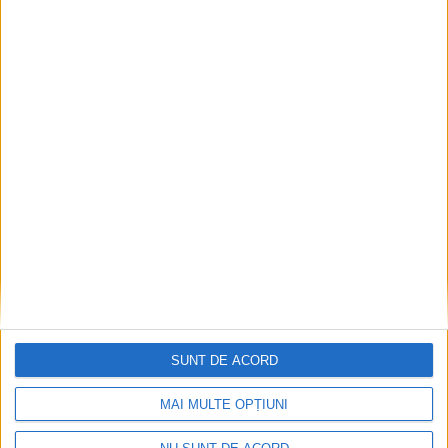
Nu aprinde pericolul! Arderea vegetației uscate
este interzisă!
2026-08-05
SUNT DE ACORD
MAI MULTE OPȚIUNI