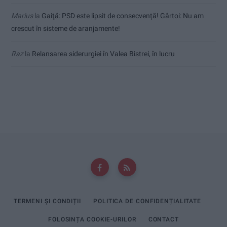
Marius
la
Gaiţă: PSD este lipsit de consecvență! Gârtoi: Nu am
crescut în sisteme de aranjamente!
Raz
la
Relansarea siderurgiei în Valea Bistrei, în lucru
TERMENI ȘI CONDIȚII
POLITICA DE CONFIDENȚIALITATE
FOLOSINȚA COOKIE-URILOR
CONTACT