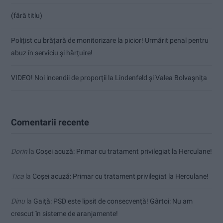
(fără titlu)
Polițist cu brățară de monitorizare la picior! Urmărit penal pentru
abuz în serviciu și hărțuire!
VIDEO! Noi incendii de proporții la Lindenfeld și Valea Bolvașnița
Comentarii recente
Dorin
la
Coșei acuză: Primar cu tratament privilegiat la Herculane!
Tica
la
Coșei acuză: Primar cu tratament privilegiat la Herculane!
Dinu
la
Gaiţă: PSD este lipsit de consecvență! Gârtoi: Nu am
crescut în sisteme de aranjamente!