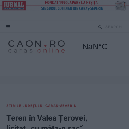
S
e
a
r
c
h
f
ŞTIRILE JUDEŢULUI CARAŞ-SEVERIN
o
Teren în Valea Țerovei,
r
licitat „cu mâța-n sac“