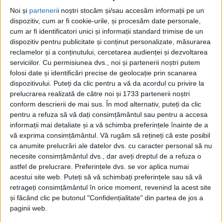
Noi și
parteneri
i noștri stocăm și/sau accesăm informații pe un
dispozitiv, cum ar fi cookie-urile, și procesăm date personale,
cum ar fi identificatori unici și informații standard trimise de un
dispozitiv pentru publicitate și conținut personalizate, măsurarea
reclamelor și a conținutului, cercetarea audienței și dezvoltarea
serviciilor.
Cu permisiunea dvs., noi și partenerii noștri putem
folosi date și identificări precise de geolocație prin scanarea
dispozitivului. Puteți da clic pentru a vă da acordul cu privire la
prelucrarea realizată de către noi și 1733 partenerii noștri
Din cele 20 de imobile incluse de
Primărie
în
conform descrierii de mai sus. În mod alternativ, puteți da clic
oferta pentru
licitația
de miercuri au stârnit
pentru a refuza să vă dați consimțământul sau pentru a accesa
informații mai detaliate și a vă schimba preferințele înainte de a
interesul cumpărătorilor de abia 4. Astfel,
vă exprima consimțământul.
Vă rugăm să rețineți că este posibil
concesiunea unui
teren intravilan
de 15.825 mp,
ca anumite prelucrări ale datelor dvs. cu caracter personal să nu
necesite consimțământul dvs., dar aveți dreptul de a refuza o
situat în
Parcul Industrial Valea Țerovei
a fost
astfel de prelucrare. Preferințele dvs. se vor aplica numai
acestui site web. Puteți să vă schimbați preferințele sau să vă
adjudecată de o societate comercială, unic
retrageți consimțământul în orice moment, revenind la acest site
ofertant, care a oferit exact prețul de 0,35
și făcând clic pe butonul "Confidențialitate" din partea de jos a
paginii web.
euro/mp cerut de Municipalitate.