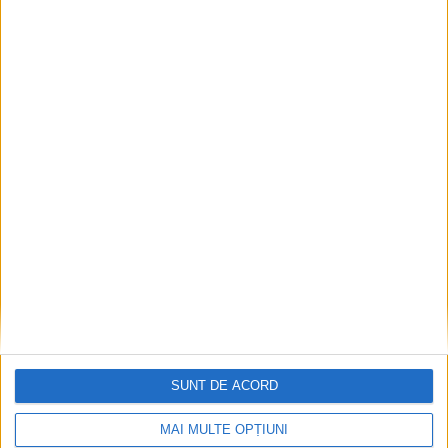
Ultimul bloc de locuințe sociale din Stavila,
recepționat
2026-08-07
SUNT DE ACORD
MAI MULTE OPȚIUNI