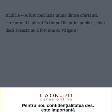
REȘIȚA – A fost concluzia unuia dintre ofertanți,
care ar mai fi plusat în timpul licitației publice, chiar
dacă aceasta nu a fost una cu strigare!
Pentru noi, confidențialitatea dvs.
este importantă