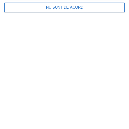
NU SUNT DE ACORD
ANUNŢ OPRIRE APĂ ÎN BOCȘA
2026-08-07