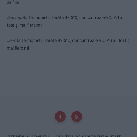
de final
Sauvage
la
Termometrul arăta 42,5°C, dar controalele CJAS au
fost și mai fierbinți
Jean
la
Termometrul arăta 42,5°C, dar controalele CJAS au fost și
mai fierbinți
TERMENI ȘI CONDIȚII
POLITICA DE CONFIDENȚIALITATE