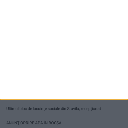
Articole recente
Ultimul bloc de locuințe sociale din Stavila, recepționat
ANUNŢ OPRIRE APĂ ÎN BOCȘA