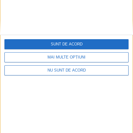
SUNT DE ACORD
MAI MULTE OPȚIUNI
2026-08-05
NU SUNT DE ACORD
Arhive
A
r