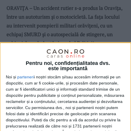
ORAVIȚA – Un accident rutier s-a produs la Oravița,
între un autoturism și o motocicletă. La fața locului
au intervenit pompierii militari orăvițeni, cu un
echipaj SMURD și o autospecială de stingere, un
echipaj de ambulanță și unul al Poliției!
Pentru noi, confidențialitatea dvs.
este importantă
Noi și
parteneri
i noștri stocăm și/sau accesăm informații pe un
dispozitiv, cum ar fi cookie-urile, și procesăm date personale,
cum ar fi identificatori unici și informații standard trimise de un
dispozitiv pentru publicitate și conținut personalizate, măsurarea
reclamelor și a conținutului, cercetarea audienței și dezvoltarea
serviciilor.
Cu permisiunea dvs., noi și partenerii noștri putem
folosi date și identificări precise de geolocație prin scanarea
dispozitivului. Puteți da clic pentru a vă da acordul cu privire la
prelucrarea realizată de către noi și 1731 partenerii noștri