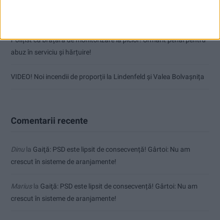
(fără titlu)
Polițist cu brățară de monitorizare la picior! Urmărit penal pentru
abuz în serviciu și hărțuire!
VIDEO! Noi incendii de proporții la Lindenfeld și Valea Bolvașnița
Comentarii recente
Dinu
la
Gaiţă: PSD este lipsit de consecvență! Gârtoi: Nu am
crescut în sisteme de aranjamente!
Marius
la
Gaiţă: PSD este lipsit de consecvență! Gârtoi: Nu am
crescut în sisteme de aranjamente!