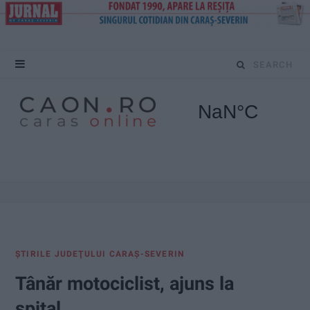
S
e
a
r
c
h
f
ŞTIRILE JUDEŢULUI CARAŞ-SEVERIN
o
Tânăr motociclist, ajuns la
r
spital