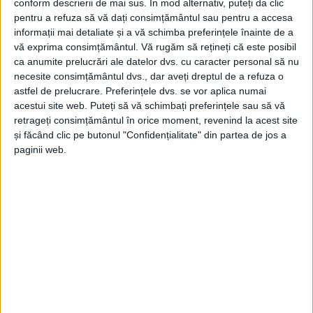
conform descrierii de mai sus. În mod alternativ, puteți da clic
pentru a refuza să vă dați consimțământul sau pentru a accesa
informații mai detaliate și a vă schimba preferințele înainte de a
vă exprima consimțământul.
Vă rugăm să rețineți că este posibil
ca anumite prelucrări ale datelor dvs. cu caracter personal să nu
necesite consimțământul dvs., dar aveți dreptul de a refuza o
astfel de prelucrare. Preferințele dvs. se vor aplica numai
acestui site web. Puteți să vă schimbați preferințele sau să vă
retrageți consimțământul în orice moment, revenind la acest site
și făcând clic pe butonul "Confidențialitate" din partea de jos a
paginii web.
„În urma accidentului a rezultat o victimă, cu
suspiciune de
fractură
de picior
(motociclistul,
tânăr
de aproximativ 17 ani), care a fost transportată de
echipajul SMURD la spital, cel de-al doilea echipaj de
pompieri asigurând măsurile de protecție și stingere
a incendiilor la locul accidentului“, informează
salvatorii cărășeni
.