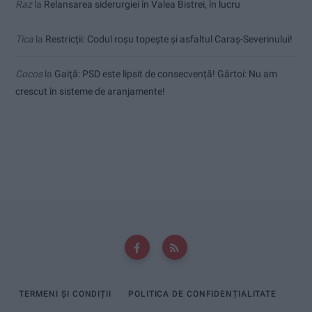
Raz
la
Relansarea siderurgiei în Valea Bistrei, în lucru
Tica
la
Restricții: Codul roșu topește și asfaltul Caraș-Severinului!
Cocos
la
Gaiţă: PSD este lipsit de consecvență! Gârtoi: Nu am
crescut în sisteme de aranjamente!
TERMENI ȘI CONDIȚII
POLITICA DE CONFIDENȚIALITATE