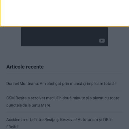
Articole recente
Dorinel Munteanu: Am câștigat prin muncă și implicare totală!
CSM Reșița a rezolvat meciul în două minute și a plecat cu toate
punctele de la Satu Mare
Accident mortal între Reșița și Berzovia! Autoturism și TIR în
flăcări!