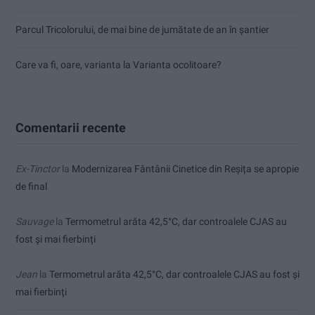
Parcul Tricolorului, de mai bine de jumătate de an în șantier
Care va fi, oare, varianta la Varianta ocolitoare?
Comentarii recente
Ex-Tinctor
la
Modernizarea Fântânii Cinetice din Reșița se apropie
de final
Sauvage
la
Termometrul arăta 42,5°C, dar controalele CJAS au
fost și mai fierbinți
Jean
la
Termometrul arăta 42,5°C, dar controalele CJAS au fost și
mai fierbinți