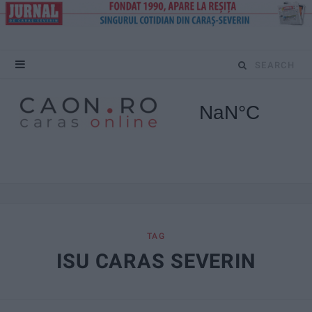
S
e
a
r
c
h
f
TAG
ISU CARAS SEVERIN
o
r