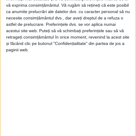
vă exprima consimțământul.
Vă rugăm să rețineți că este posibil
ca anumite prelucrări ale datelor dvs. cu caracter personal să nu
necesite consimțământul dvs., dar aveți dreptul de a refuza o
astfel de prelucrare. Preferințele dvs. se vor aplica numai
acestui site web. Puteți să vă schimbați preferințele sau să vă
retrageți consimțământul în orice moment, revenind la acest site
și făcând clic pe butonul "Confidențialitate" din partea de jos a
paginii web.
ŞTIRILE JUDEŢULUI CARAŞ-SEVERIN
Pisică salvată din compartimentul
motor al unui autoturism
23 APRILIE 2026, 11:53 AM
2 MINUTE DE CITIRE
CARANSEBEȘ – Animăluțul, care s-a adăpostit de frig sub
capota unui autoturism, a rămas prins între componentele
vehiculului, după ce proprietarul a pornit mașina, fiind eliberat
de acolo abia după demontarea unei roți!