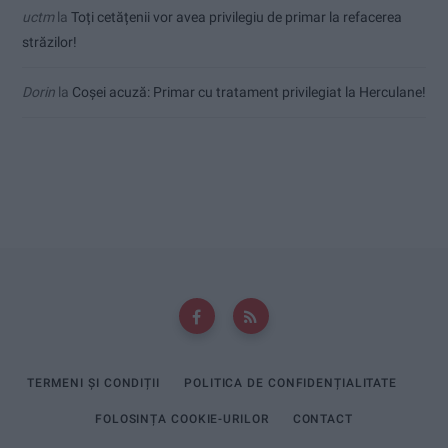
uctm
la
Toți cetățenii vor avea privilegiu de primar la refacerea
străzilor!
Dorin
la
Coșei acuză: Primar cu tratament privilegiat la Herculane!
TERMENI ȘI CONDIȚII
POLITICA DE CONFIDENȚIALITATE
FOLOSINȚA COOKIE-URILOR
CONTACT