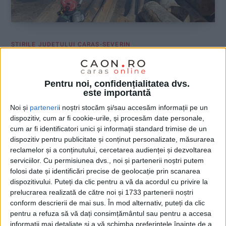
ŞTIRILE JUDEŢULUI CARAŞ-SEVERIN
VIDEO! Gater, dormitor și trotinetă, în
flăcări, în weekend
Pentru noi, confidențialitatea dvs.
este importantă
27 APRILIE 2026, 12:18 PM
2 MINUTE DE CITIRE
Noi și
parteneri
i noștri stocăm și/sau accesăm informații pe un
dispozitiv, cum ar fi cookie-urile, și procesăm date personale,
CARAȘ-SEVERIN – O femeie a ajuns la spital după ce a inhalat
cum ar fi identificatori unici și informații standard trimise de un
fumul produs de incendiul din dormitor, o trotinetă a luat foc
dispozitiv pentru publicitate și conținut personalizate, măsurarea
într-o scară de bloc, iar flăcările izbucnite la un gater au produs
reclamelor și a conținutului, cercetarea audienței și dezvoltarea
pagube serioase unei afaceri cu lemne!
serviciilor.
Cu permisiunea dvs., noi și partenerii noștri putem
folosi date și identificări precise de geolocație prin scanarea
dispozitivului. Puteți da clic pentru a vă da acordul cu privire la
prelucrarea realizată de către noi și 1733 partenerii noștri
conform descrierii de mai sus. În mod alternativ, puteți da clic
pentru a refuza să vă dați consimțământul sau pentru a accesa
informații mai detaliate și a vă schimba preferințele înainte de a