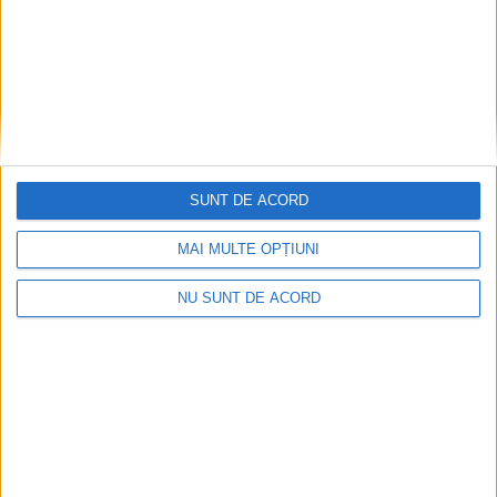
SUNT DE ACORD
MAI MULTE OPȚIUNI
NU SUNT DE ACORD
Polițist cu brățară de monitorizare la picior!
Urmărit penal pentru abuz în serviciu și hărțuire!
2026-08-05