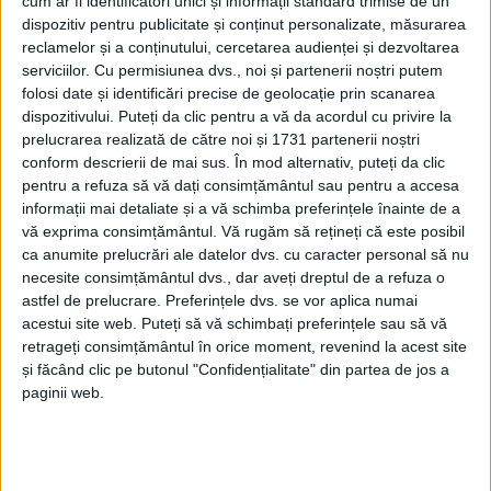
cum ar fi identificatori unici și informații standard trimise de un
dispozitiv pentru publicitate și conținut personalizate, măsurarea
reclamelor și a conținutului, cercetarea audienței și dezvoltarea
serviciilor.
Cu permisiunea dvs., noi și partenerii noștri putem
folosi date și identificări precise de geolocație prin scanarea
dispozitivului. Puteți da clic pentru a vă da acordul cu privire la
prelucrarea realizată de către noi și 1731 partenerii noștri
conform descrierii de mai sus. În mod alternativ, puteți da clic
pentru a refuza să vă dați consimțământul sau pentru a accesa
informații mai detaliate și a vă schimba preferințele înainte de a
vă exprima consimțământul.
Vă rugăm să rețineți că este posibil
ca anumite prelucrări ale datelor dvs. cu caracter personal să nu
necesite consimțământul dvs., dar aveți dreptul de a refuza o
„La fața locului, s-au deplasat de urgență
pompierii
astfel de prelucrare. Preferințele dvs. se vor aplica numai
acestui site web. Puteți să vă schimbați preferințele sau să vă
militari
din cadrul Detașamentului
Reșița,
cu două
retrageți consimțământul în orice moment, revenind la acest site
autospeciale de stingere, dintre care una cu modul de
și făcând clic pe butonul "Confidențialitate" din partea de jos a
descarcerare. De asemenea, ca resurse medicale, au
paginii web.
fost alocate un echipaj
SMURD
și două ale Serviciului
de
Ambulanță Județean Caraș-Severin
. Până la sosirea