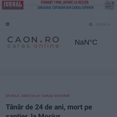
S
e
a
r
c
h
f
ŞTIRILE JUDEŢULUI CARAŞ-SEVERIN
o
Tânăr de 24 de ani, mort pe
r
șantier, la Mociur