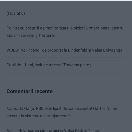
(fără titlu)
Polițist cu brățară de monitorizare la picior! Urmărit penal pentru
abuz în serviciu și hărțuire!
VIDEO! Noi incendii de proporții la Lindenfeld și Valea Bolvașnița
Copil de 11 ani, lovit pe trecere! Traversa pe roșu…
Comentarii recente
Marius
la
Gaiţă: PSD este lipsit de consecvență! Gârtoi: Nu am
crescut în sisteme de aranjamente!
Raz
la
Relansarea siderurgiei în Valea Bistrei, în lucru