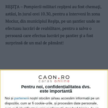
REȘIȚA – Pompierii militari reșițeni au fost chemați,
astăzi, în jurul orei 10.30, pentru a interveni în zona
Mociur, din municipiul Reșița, pe un șantier unde se
efectuau lucrări de reabilitare, pentru a salva o
persoană care efectua lucrări pe șantier și a fost
surprinsă de un mal de pământ!
Pentru noi, confidențialitatea dvs.
este importantă
Noi și
parteneri
i noștri stocăm și/sau accesăm informații pe un
dispozitiv, cum ar fi cookie-urile, și procesăm date personale,