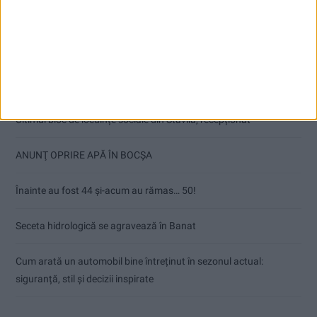
Articole recente
Ultimul bloc de locuințe sociale din Stavila, recepționat
ANUNŢ OPRIRE APĂ ÎN BOCȘA
Înainte au fost 44 și-acum au rămas… 50!
Seceta hidrologică se agravează în Banat
Cum arată un automobil bine întreținut în sezonul actual:
siguranță, stil și decizii inspirate