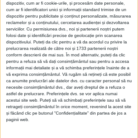
dispozitiv, cum ar fi cookie-urile, și procesăm date personale,
cum ar fi identificatori unici și informații standard trimise de un
dispozitiv pentru publicitate și conținut personalizate, măsurarea
reclamelor și a conținutului, cercetarea audienței și dezvoltarea
serviciilor.
Cu permisiunea dvs., noi și partenerii noștri putem
folosi date și identificări precise de geolocație prin scanarea
dispozitivului. Puteți da clic pentru a vă da acordul cu privire la
prelucrarea realizată de către noi și 1733 partenerii noștri
conform descrierii de mai sus. În mod alternativ, puteți da clic
pentru a refuza să vă dați consimțământul sau pentru a accesa
informații mai detaliate și a vă schimba preferințele înainte de a
vă exprima consimțământul.
Vă rugăm să rețineți că este posibil
Prima dată a încercat să fure
numerele
de pe un
ca anumite prelucrări ale datelor dvs. cu caracter personal să nu
necesite consimțământul dvs., dar aveți dreptul de a refuza o
autoturism, dar a fost pus pe fugă de sistemul de
astfel de prelucrare. Preferințele dvs. se vor aplica numai
alarmare a vehiculului. Ulterior a fost surprins de
acestui site web. Puteți să vă schimbați preferințele sau să vă
polițiști
chiar când fura alte
numere…
A doua zi, a
retrageți consimțământul în orice moment, revenind la acest site
și făcând clic pe butonul "Confidențialitate" din partea de jos a
fost prins conducând
fără permis
un autoturism
fără
paginii web.
plăcuțe de înmatriculare.
El este însă cercetat, pe
lângă
furt calificat
, și pentru
conducere fără permis și