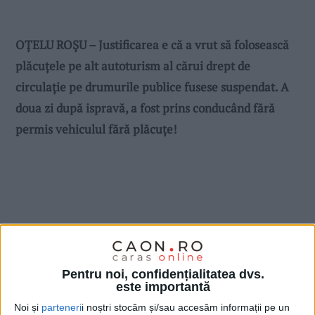
OȚELU ROȘU – Justificarea e că a vrut să folosească
plăcuțele pe alt autoturism al cărui drept de
circulație pe drumurile publice fusese suspendat. A
doua zi după ispravă, a fost prins conducând fără
permis vehiculul fără plăcuțe!
Pentru noi, confidențialitatea dvs.
este importantă
Noi și
parteneri
i noștri stocăm și/sau accesăm informații pe un