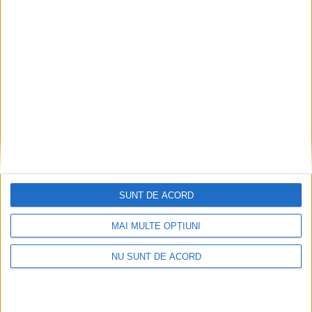
Ultimul bloc de locuințe sociale din Stavila,
recepționat
2026-08-07
SUNT DE ACORD
MAI MULTE OPȚIUNI
NU SUNT DE ACORD