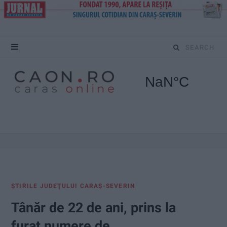
S
e
a
r
c
h
f
ŞTIRILE JUDEŢULUI CARAŞ-SEVERIN
o
Tânăr de 22 de ani, prins la
r
furat numere de