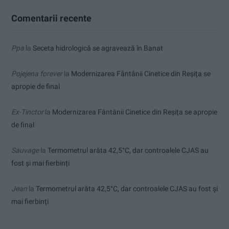
Comentarii recente
Ppa
la
Seceta hidrologică se agravează în Banat
Pojejena forever
la
Modernizarea Fântânii Cinetice din Reșița se
apropie de final
Ex-Tinctor
la
Modernizarea Fântânii Cinetice din Reșița se apropie
de final
Sauvage
la
Termometrul arăta 42,5°C, dar controalele CJAS au
fost și mai fierbinți
Jean
la
Termometrul arăta 42,5°C, dar controalele CJAS au fost și
mai fierbinți