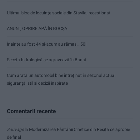
Ultimul bloc de locuințe sociale din Stavila, recepționat
ANUNŢ OPRIRE APĂ ÎN BOCȘA
Înainte au fost 44 și-acum au rămas… 50!
Seceta hidrologică se agravează în Banat
Cum arată un automobil bine întreținut în sezonul actual:
siguranță, stil și decizii inspirate
Comentarii recente
Sauvage
la
Modernizarea Fântânii Cinetice din Reșița se apropie
de final