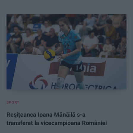
:
SPORT
Reșițeanca Ioana Mănăilă s-a
transferat la vicecampioana României