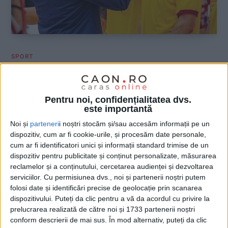
SPORT
Sergio Diaconescu, din nou campion al
României
Pentru noi, confidențialitatea dvs.
este importantă
20 MAI 2026, 09:16 AM
1 MINUT DE CITIRE
Noi și
parteneri
i noștri stocăm și/sau accesăm informații pe un
OȚELU ROȘU – Voleibalistul originar din Oțelu Roșu a câștigat
dispozitiv, cum ar fi cookie-urile, și procesăm date personale,
cum ar fi identificatori unici și informații standard trimise de un
pentru al doilea an consecutiv titlul național cu Dinamo
dispozitiv pentru publicitate și conținut personalizate, măsurarea
București!
reclamelor și a conținutului, cercetarea audienței și dezvoltarea
serviciilor.
Cu permisiunea dvs., noi și partenerii noștri putem
folosi date și identificări precise de geolocație prin scanarea
dispozitivului. Puteți da clic pentru a vă da acordul cu privire la
prelucrarea realizată de către noi și 1733 partenerii noștri
conform descrierii de mai sus. În mod alternativ, puteți da clic