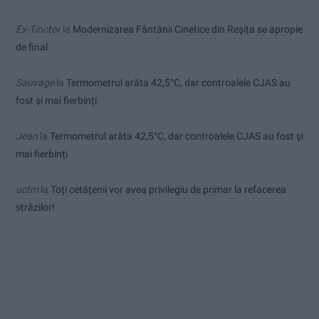
Ex-Tinctor
la
Modernizarea Fântânii Cinetice din Reșița se apropie
de final
Sauvage
la
Termometrul arăta 42,5°C, dar controalele CJAS au
fost și mai fierbinți
Jean
la
Termometrul arăta 42,5°C, dar controalele CJAS au fost și
mai fierbinți
uctm
la
Toți cetățenii vor avea privilegiu de primar la refacerea
străzilor!