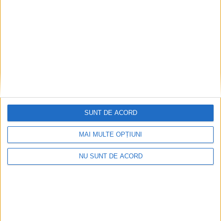
SPORT
Alex Giucă, prestație excelentă în
primul meci de calificare la Europenele
de volei
16 IANUARIE 2025, 02:10 PM
1 MINUT DE CITIRE
SUNT DE ACORD
OȚELU ROȘU – Chiar dacă România a pierdut în fața Bulgariei,
extrema de la CS Oțelu Roșu a reușit cele mai multe puncte
MAI MULTE OPȚIUNI
pentru naționala de volei juniori U16!
NU SUNT DE ACORD