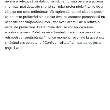
pentru a refuza să vă dați consimțământul sau pentru a accesa
informații mai detaliate și a vă schimba preferințele înainte de a
vă exprima consimțământul.
Vă rugăm să rețineți că este posibil
ca anumite prelucrări ale datelor dvs. cu caracter personal să nu
necesite consimțământul dvs., dar aveți dreptul de a refuza o
astfel de prelucrare. Preferințele dvs. se vor aplica numai
acestui site web. Puteți să vă schimbați preferințele sau să vă
retrageți consimțământul în orice moment, revenind la acest site
și făcând clic pe butonul "Confidențialitate" din partea de jos a
paginii web.
SPORT
Daiana Bălăescu și Alexandru Giucă
luptă să califice România la Europene
26 APRILIE 2025, 09:08 AM
1 MINUT DE CITIRE
CARAȘ-SEVERIN – Cei doi foarte tineri voleibaliști cărășeni se
află în aceste zile în Slovenia și Georgia cu loturile naționale
U16, la turneele de calificare la Campionatul European!