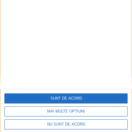
CARAS SEVERIN
CURVA
INFORMATII INUTILE
PAMFLET
PART
RESITA
VOLEI
0
SUNT DE ACORD
MAI MULTE OPȚIUNI
NU SUNT DE ACORD