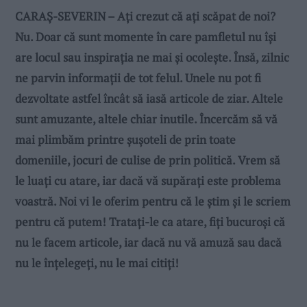
CARAȘ-SEVERIN – Aţi crezut că aţi scăpat de noi?
Nu. Doar că sunt momente în care pamfletul nu îşi
are locul sau inspiraţia ne mai și ocoleşte. Însă, zilnic
ne parvin informaţii de tot felul. Unele nu pot fi
dezvoltate astfel încât să iasă articole de ziar. Altele
sunt amuzante, altele chiar inutile. Încercăm să vă
mai plimbăm printre şuşoteli de prin toate
domeniile, jocuri de culise de prin politică. Vrem să
le luaţi cu atare, iar dacă vă supăraţi este problema
voastră. Noi vi le oferim pentru că le ştim şi le scriem
pentru că putem! Trataţi-le ca atare, fiţi bucuroşi că
nu le facem articole, iar dacă nu vă amuză sau dacă
nu le înţelegeţi, nu le mai citiţi!