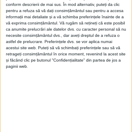
conform descrierii de mai sus. În mod alternativ, puteți da clic
✔️
Nu cu mult timp în urmă, mureau unii de grija
pentru a refuza să vă dați consimțământul sau pentru a accesa
echipei de volei fete de la Caransebeș. Că de ce
informații mai detaliate și a vă schimba preferințele înainte de a
vă exprima consimțământul.
Vă rugăm să rețineți că este posibil
brazilience, americance, că ale noastre ce au, că bani
ca anumite prelucrări ale datelor dvs. cu caracter personal să nu
etc… Cum au început să apară rezultatele, echipa
necesite consimțământul dvs., dar aveți dreptul de a refuza o
astfel de prelucrare. Preferințele dvs. se vor aplica numai
având șanse mari de promovare, cum au apărut
acestui site web. Puteți să vă schimbați preferințele sau să vă
aceiași băieți cu felicitările. Domnilor, vedeți-vă de
retrageți consimțământul în orice moment, revenind la acest site
și făcând clic pe butonul "Confidențialitate" din partea de jos a
fotbalul vostru, că așa de bine merge de stau
paginii web.
sponsorii cârd la nea Vio. Apropo, când o să vedem
echipele cu tricouri măcar cu Stana&Armin pe față
și Supernet pe spate, până vin cei de la Flai Emireits,
Cântar Eirueis sau Yetihard…
✔️
Ne place când sindicaliștii din Poliție trag semnale
de alarmă despre uniformele care se rup la primul
pârț, despre cum li se ia din salariu pentru munca de