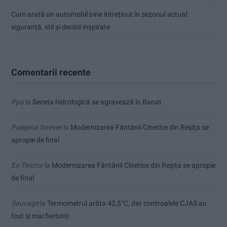
Cum arată un automobil bine întreținut în sezonul actual:
siguranță, stil și decizii inspirate
Comentarii recente
Ppa
la
Seceta hidrologică se agravează în Banat
Pojejena forever
la
Modernizarea Fântânii Cinetice din Reșița se
apropie de final
Ex-Tinctor
la
Modernizarea Fântânii Cinetice din Reșița se apropie
de final
Sauvage
la
Termometrul arăta 42,5°C, dar controalele CJAS au
fost și mai fierbinți